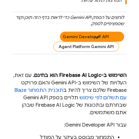
המלצות לניהול עלויות
לוחצים על הספק
Gemini API
כדי לראות בדף הזה תוכן וקוד
שספציפיים לספק.
Gemini Developer API
Agent Platform Gemini API
השימוש ב-
Firebase AI Logic
הוא בחינם.
עם זאת,
העלויות של השימוש ב-
Gemini API
והאם פרויקט
Firebase שלכם צריך להיות ב
תוכנית התמחור Blaze
עם תשלום לפי שימוש
תלויים בספק
Gemini API
שבחרתם ובתכונות של
Firebase AI Logic
שבהן
אתם משתמשים.
עבור
Gemini Developer API
:
התמחור מבוסס בעיקר על המודל