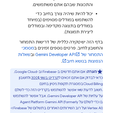
והתכונות שבהם אתם משתמשים.
יכול להיות שיהיה צורך בחיוב כדי
להשתמש במודלים מסוימים (במיוחד
במודלים בתצוגה מקדימה ובמודלים
ליצירת תמונות).
בדף הזה יש
סקירה כללית
של דרישות התמחור
והחשבון לחיוב. פרטים נוספים זמינים ב
מסמכי
התמחור של
Gemini Developer API
וב
שאלות
הנפוצות בנושא חיוב
.
הערה:
אם אתם חדשים ב-Firebase וב-
Google Cloud
,
כדאי לבדוק אם אתם זכאים ל
קרדיט בשווי 300$
ולחשבון
Cloud Billing
במסגרת תקופת ניסיון בחינם
.חשוב לדעת ש
אי אפשר
להשתמש בקרדיט הזה כדי לשלם
על עלויות של
Gemini Developer API
, אבל אפשר להשתמש
בו כדי לשלם על
Gemini API (formerly
Agent Platform
Vertex AI)
ועל רוב השירותים האחרים בתשלום של Firebase ו-