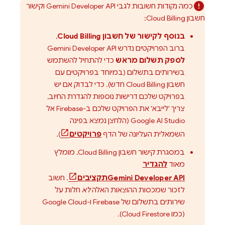
כמה נקודות חשובות לגבי
Gemini Developer API
וקישור
חשבון
Cloud Billing
:
בנוסף לקישור של חשבון
Cloud Billing
,
ברוב הפרויקטים נדרש
Gemini Developer API
לספק תשלום מראש
כדי להתחיל להשתמש
בשירותים בתשלום (במיוחד בפרויקטים עם
חשבון
Cloud Billing
חדש). כדי לבדוק אם יש
בפרויקט שלכם דרישות נוספות להגדרת החיוב,
צריך 'לייבא' את הפרויקט שלכם ב-Firebase אל
Google AI Studio
(הלחצן נמצא בפינה
השמאלית העליונה של הדף
פרויקטים
).
במסגרת קישור חשבון
Cloud Billing
, מומלץ
מאוד
להגדיר
Gemini Developer API
תקציבים
. חשוב
לזכור שמכסות ההוצאות האלה
לא
חלות על
שירותים בתשלום של Firebase ו-
Google Cloud
(כמו
Cloud Firestore
).