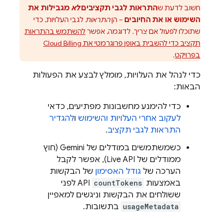
חשוב לדעת ש
התראות לגבי תקציבים
לא
מגבילות את
השימוש או את החיובים
– הן
התראות
לגבי העלויות, כדי
שתוכלו לפעול אם צריך. לדוגמה, אפשר
להשתמש בהתראות
תקציב כדי להשבית באופן פרוגרמטי את
Cloud Billing
בפרויקט
.
כדי לנהל את העלויות, מומלץ לבצע את הפעולות
הבאות:
כדי להימנע מחשבונות מפתיעים, כדאי
לעקוב אחרי העלויות והשימוש
ו
להגדיר
התראות לגבי תקציב
.
כשמשתמשים במודלים של
Gemini
(חוץ
ממודלים של
Live API
), אפשר לקבל
הערכה של
גודל האסימון
של הבקשות
באמצעות
countTokens
API לפני
ששולחים את הבקשות וניגשים למאפיין
usageMetadata
בתשובות.