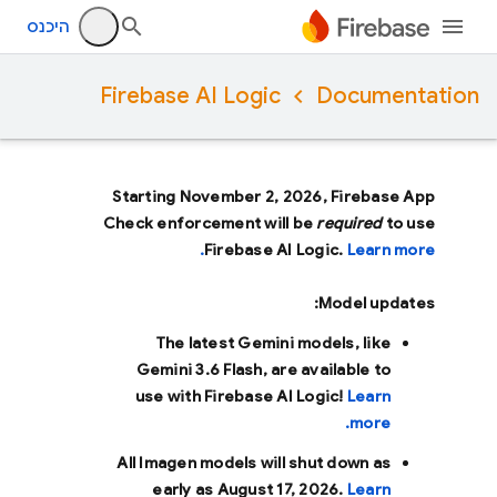
היכנס
Firebase AI Logic
Documentation
Starting November 2, 2026, Firebase App
Check enforcement will be
required
to use
Firebase AI Logic.
Learn more.
Model updates:
The latest Gemini models, like
Gemini 3.6 Flash
, are available to
use with Firebase AI Logic!
Learn
more.
All Imagen models will shut down as
early as
August 17, 2026
.
Learn