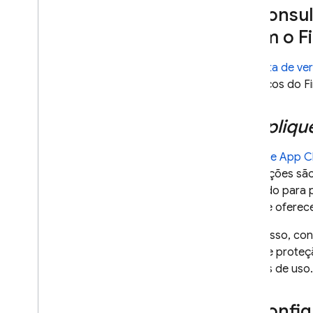
Preço
Consult
Limites de taxa e cota
usam o F
Contar tokens
Monitorar custos
,
uso e métricas
Esta
lista de v
Soluções
e serviços do F
Visão geral
Incluir arquivos grandes nas
Apliqu
solicitações com o Cloud Storage
Armazenar e acessar
Firebase App 
modelos de comandos no
solicitações sã
servidor
atestado para p
Atualizar dinamicamente o app
com a Configuração remota
além de oferece
Acessar a API Gemini usando
Além disso, con
a estrutura Foundation
Models da Apple
oferece proteç
e casos de uso.
Informações adicionais
Requisitos e tipos de arquivos de
Configu
entrada