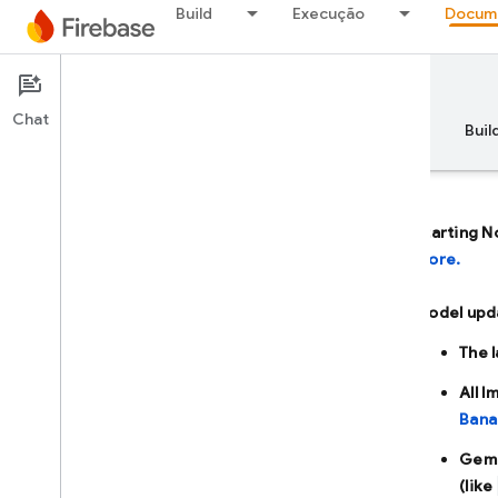
Build
Execução
Docum
Documentation
Firebase AI Logic
Chat
Visão geral
Princípios básicos
AI
Buil
Starting N
more.
Visão geral
Model upd
DESENVOLVER COM A
The 
ASSISTÊNCIA DE IA
All 
Desenvolver com a assistência de IA
Bana
Gemini no Firebase
Gemi
(like