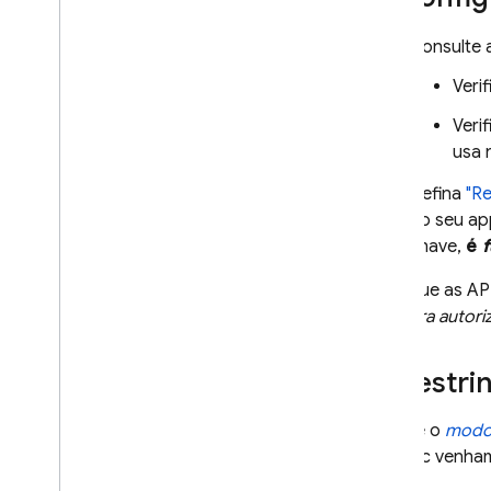
Guias de migração
Consulte 
Governança de dados e IA
responsável
Veri
Cloud Audit Logging
Veri
Perguntas frequentes e solução
usa 
de problemas
Defina
"Re
Códigos de erro
do seu ap
Enviar feedback
chave,
é
Note que as AP
não para autori
Restrin
Aplique o
modo 
AI Logic
venham 