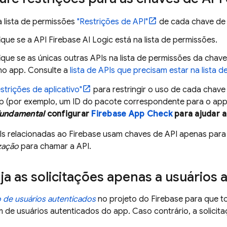
a lista de permissões
"Restrições de API"
de cada chave de 
fique se a API
Firebase AI Logic
está na lista de permissões.
fique se as únicas outras APIs na lista de permissões da chav
no app. Consulte a
lista de APIs que precisam estar na lista
strições de aplicativo"
para restringir o uso de cada chave
p (por exemplo, um ID do pacote correspondente para o app 
fundamental
configurar
Firebase App Check
para ajudar a
Is relacionadas ao Firebase usam chaves de API apenas par
zação
para chamar a API.
ja as solicitações apenas a usuários 
de usuários autenticados
no projeto do Firebase para que 
de usuários autenticados do app. Caso contrário, a solicit