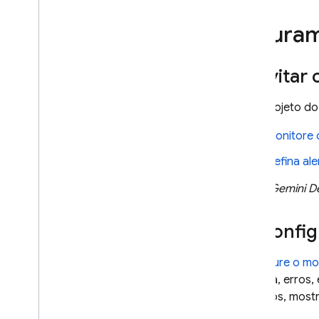
Fatura
Evitar
Se o projeto do
Monitore 
Defina al
(
Gemini D
Config
Configure o mo
latência, erros
recursos, mostr