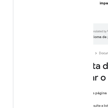
Ferramentas e integrações
impa
de IA
Firebase Studio
CRIAR APPS COM TECNOLOGIA
DE IA
idioma de 
Firebase AI Logic
Introdução
Firebase
Docum
Começar
Lista 
Evitar abusos com o App Check
Modelos
usar o
Documentos de referência do
SDK
Recursos principais
Nesta página
Texto
Geral
Chat
Consulte a li
Imagens