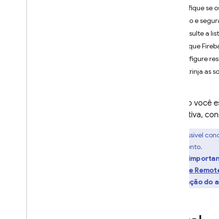
Verifique se 
Vídeo
Acesso e segu
Áudio
Consulte a li
Documentos (PDFs)
Aplique Fire
Saída estruturada (JSON)
Configure res
Respostas de streaming
Restrinja as 
Recursos especializados
Inferência híbrida e no dispositivo
Quando você est
Streaming bidirecional em
generativa, con
tempo real (API Live)
Fornecer ferramentas ao
É possível con
modelo
lançamento.
Chamadas de função
O mais importa
Execução de código
Firebase Remot
Contexto do URL
atualização do 
Embasamento: Pesquisa Google
Embasamento: Google Maps