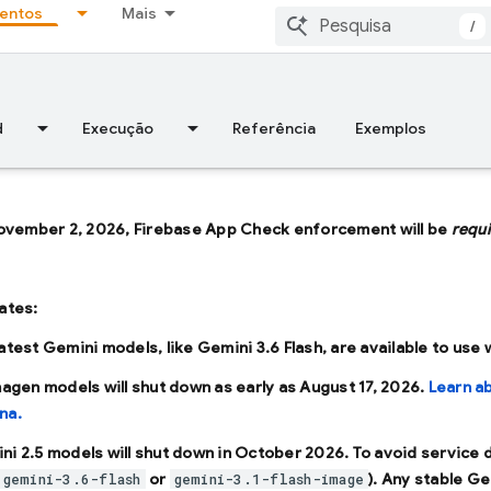
entos
Mais
/
d
Execução
Referência
Exemplos
ovember 2, 2026, Firebase App Check enforcement will be
requ
ates:
latest Gemini models, like
Gemini 3.6 Flash
, are available to use
Imagen models will shut down as early as
August 17, 2026
.
Learn a
na.
ni 2.5 models will shut down in
October 2026
. To avoid service
or
). Any stable Ge
gemini-3.6-flash
gemini-3.1-flash-image