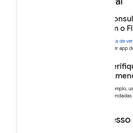
Geral
Controlar a geração de
respostas
Visão geral das opções
Consult
Design de comandos
usam o F
Configuração do modelo
Pensando
Esta
lista de v
Configurações de segurança
qualquer app d
Instruções do sistema
Verifiq
Prepare-se para a produção
recomen
Lista de verificação de
produção
Restringir solicitações a usuários
Por exemplo, us
autenticados
recomendadas
Mudar o nome do modelo
remotamente
Locais
Acesso 
O armazenamento em cache de
contexto