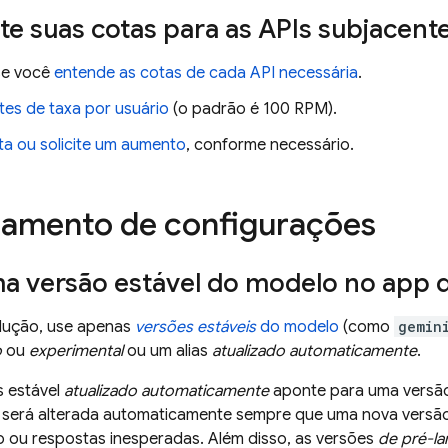
e suas cotas para as APIs subjacent
 se você
entende as cotas de cada API necessária
.
ites de taxa por usuário
(o padrão é 100 RPM).
ta ou solicite um aumento
, conforme necessário.
amento de configurações
a versão estável do modelo no app 
dução, use apenas
versões estáveis
do modelo
(como
gemin
o
ou
experimental
ou um alias
atualizado automaticamente
.
s estável
atualizado automaticamente
aponte para uma versão 
 será alterada automaticamente sempre que uma nova versão e
ou respostas inesperadas. Além disso, as versões
de pré-l