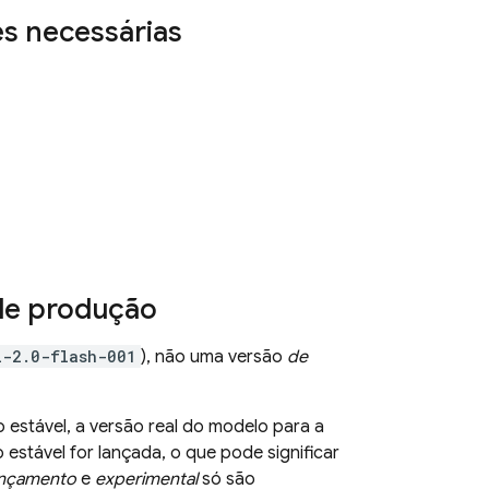
es necessárias
de produção
i-2.0-flash-001
), não uma versão
de
estável, a versão real do modelo para a
stável for lançada, o que pode significar
ançamento
e
experimental
só são