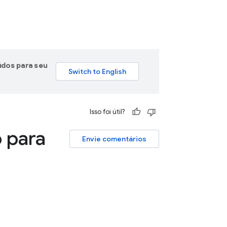
údos para seu
Isso foi útil?
o para
Envie comentários