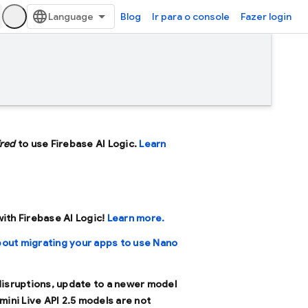
Blog
Ir para o console
Fazer login
ired
to use Firebase AI Logic.
Learn
 with Firebase AI Logic!
Learn more.
bout migrating your apps to use Nano
 disruptions, update to a newer model
mini Live API 2.5 models are not