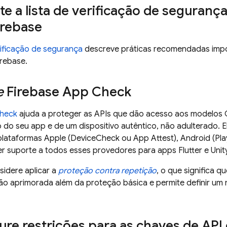
e a lista de verificação de seguranç
irebase
erificação de segurança
descreve práticas recomendadas impo
irebase.
e
Firebase App Check
Check
ajuda a proteger as APIs que dão acesso aos modelos
o do seu app e de um dispositivo autêntico, não adulterado. 
lataformas Apple (DeviceCheck ou App Attest), Android (Pla
r suporte a todos esses provedores para apps Flutter e Unity
sidere aplicar a
proteção contra repetição
, o que significa 
ão aprimorada além da proteção básica e permite definir um
re restrições para as chaves de API