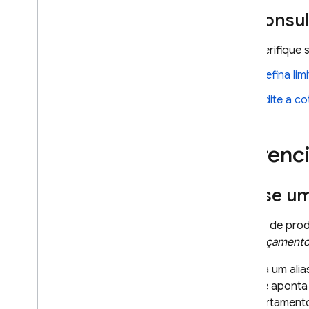
Consult
Verifique
Defina lim
Edite a co
Gerenci
Use um
No app de pro
pré-lançament
Embora um alia
qual ele aponta
comportamento 