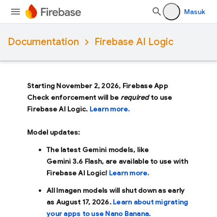
Masuk
Documentation
Firebase AI Logic
Starting November 2, 2026, Firebase App
Check enforcement will be
required
to use
Firebase AI Logic.
Learn more.
Model updates:
The latest Gemini models, like
Gemini 3.6 Flash
, are available to use with
Firebase AI Logic!
Learn more.
All Imagen models will shut down as early
as
August 17, 2026
.
Learn about migrating
your apps to use Nano Banana.