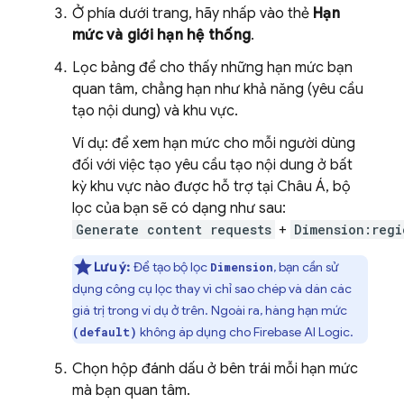
Ở phía dưới trang, hãy nhấp vào thẻ
Hạn
mức và giới hạn hệ thống
.
Lọc bảng để cho thấy những hạn mức bạn
quan tâm, chẳng hạn như khả năng (yêu cầu
tạo nội dung) và khu vực.
Ví dụ: để xem hạn mức cho mỗi người dùng
đối với việc tạo yêu cầu tạo nội dung ở bất
kỳ khu vực nào được hỗ trợ tại Châu Á, bộ
lọc của bạn sẽ có dạng như sau:
Generate content requests
+
Dimension:regi
Lưu ý:
Để tạo bộ lọc
, bạn cần sử
Dimension
dụng công cụ lọc thay vì chỉ sao chép và dán các
giá trị trong ví dụ ở trên. Ngoài ra, hàng hạn mức
không áp dụng cho
Firebase AI Logic
.
(default)
Chọn hộp đánh dấu ở bên trái mỗi hạn mức
mà bạn quan tâm.