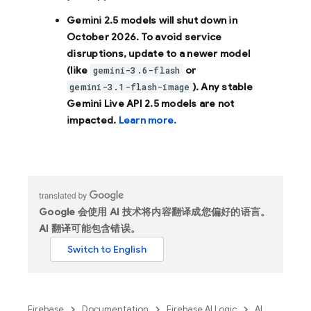
Gemini 2.5 models will shut down in
October 2026
. To avoid service
disruptions, update to a newer model
(like
or
gemini-3.6-flash
). Any stable
gemini-3.1-flash-image
Gemini Live API 2.5 models are not
impacted.
Learn more.
Google 会使用 AI 技术将内容翻译成您偏好的语言。
AI 翻译可能包含错误。
Firebase
Documentation
Firebase AI Logic
AI