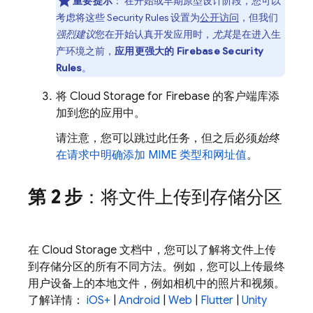
重要提示
：
在开始或早期原型设计阶段，您可以
考虑将这些
Security Rules
设置为
公开访问
，但我们
强烈建议
您在开始认真开发应用时，
尤其
是在进入生
产环境之前，
应用更强大的
Firebase Security
Rules
。
将
Cloud Storage for Firebase
的客户端库添
加到您的应用中。
请注意，您可以跳过此任务，但之后必须
始终
在请求中明确添加 MIME 类型和网址值
。
第 2 步
：将文件上传到存储分区
在
Cloud Storage
文档中，您可以了解将文件上传
到存储分区的所有不同方法。例如，您可以上传最终
用户设备上的本地文件，例如相机中的照片和视频。
了解详情：
iOS+
|
Android
|
Web
|
Flutter
|
Unity