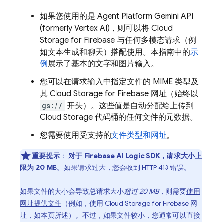
如果您使用的是
Agent Platform
Gemini API
(formerly Vertex AI)
，则可以将
Cloud
Storage for Firebase
与任何多模态请求（例
如文本生成和聊天）搭配使用。本指南中的
示
例
展示了基本的文字和图片输入。
您可以在请求输入中指定文件的 MIME 类型及
其
Cloud Storage for Firebase
网址（始终以
gs://
开头）。这些值是自动分配给上传到
Cloud Storage
代码桶的任何文件的元数据。
您需要使用受支持的
文件类型和网址
。
重要提示
：
对于
Firebase AI Logic
SDK，请求大小上
限为 20 MB
。如果请求过大，您会收到 HTTP 413 错误。
如果文件的大小会导致总请求大小
超过 20 MB
，则需要
使用
网址提供文件
（例如，使用
Cloud Storage for Firebase
网
址，如本页所述）。不过，如果文件较小，您通常可以直接