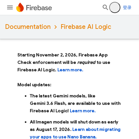
登录
Documentation
Firebase AI Logic
Starting November 2, 2026, Firebase App
Check enforcement will be
required
to use
Firebase AI Logic.
Learn more.
Model updates:
The latest Gemini models, like
Gemini 3.6 Flash
, are available to use with
Firebase AI Logic!
Learn more.
All Imagen models will shut down as early
as
August 17, 2026
.
Learn about migrating
your apps to use Nano Banana.