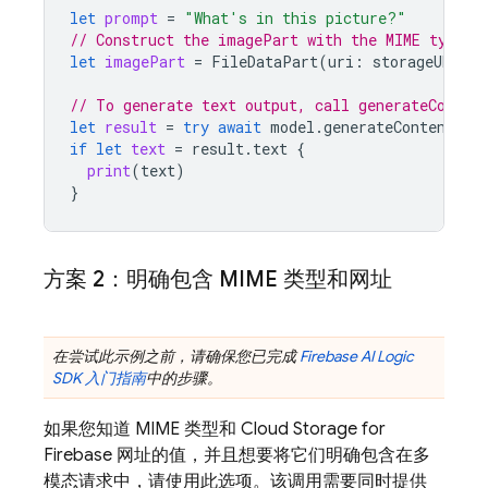
let
prompt
=
"What's in this picture?"
// Construct the imagePart with the MIME type a
let
imagePart
=
FileDataPart
(
uri
:
storageURL
,
m
// To generate text output, call generateConten
let
result
=
try
await
model
.
generateContent
(
pr
if
let
text
=
result
.
text
{
print
(
text
)
}
方案 2：明确包含 MIME 类型和网址
在尝试此示例之前，请确保您已完成
Firebase AI Logic
SDK 入门指南
中的步骤。
如果您知道 MIME 类型和
Cloud Storage for
Firebase
网址的值，并且想要将它们明确包含在多
模态请求中，请使用此选项。该调用需要同时提供