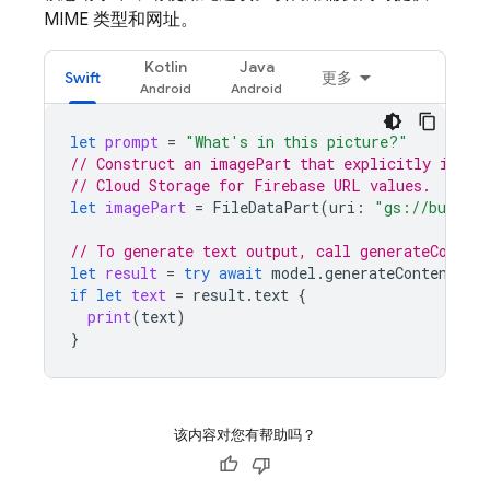
MIME 类型和网址。
Kotlin
Java
Swift
更多
let
prompt
=
"What's in this picture?"
// Construct an imagePart that explicitly inclu
// Cloud Storage for Firebase URL values.
let
imagePart
=
FileDataPart
(
uri
:
"gs://bucket
// To generate text output, call generateConten
let
result
=
try
await
model
.
generateContent
(
pr
if
let
text
=
result
.
text
{
print
(
text
)
}
该内容对您有帮助吗？