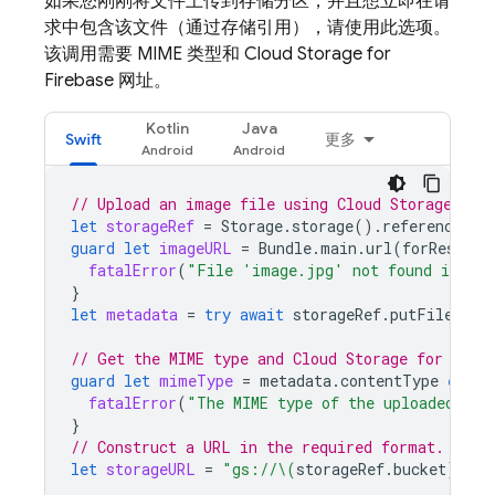
如果您刚刚将文件上传到存储分区，并且想立即在请
求中包含该文件（通过存储引用），请使用此选项。
该调用需要 MIME 类型和
Cloud Storage for
Firebase
网址。
Kotlin
Java
Swift
更多
// Upload an image file using Cloud Storage for
let
storageRef
=
Storage
.
storage
().
reference
(
wi
guard
let
imageURL
=
Bundle
.
main
.
url
(
forResourc
fatalError
(
"File 'image.jpg' not found in mai
}
let
metadata
=
try
await
storageRef
.
putFileAsyn
// Get the MIME type and Cloud Storage for Fire
guard
let
mimeType
=
metadata
.
contentType
else
fatalError
(
"The MIME type of the uploaded ima
}
// Construct a URL in the required format.
let
storageURL
=
"gs://
\(
storageRef
.
bucket
)
/
\(
s