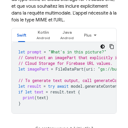
et que vous souhaitez les inclure explicitement
dans la requête multimodale. L'appel nécessite à la
fois le type MIME et l'URL.
Kotlin
Java
Swift
Plus
let
prompt
=
"What's in this picture?"
// Construct an imagePart that explicitly inclu
// Cloud Storage for Firebase URL values.
let
imagePart
=
FileDataPart
(
uri
:
"gs://bucket
// To generate text output, call generateConten
let
result
=
try
await
model
.
generateContent
(
pr
if
let
text
=
result
.
text
{
print
(
text
)
}