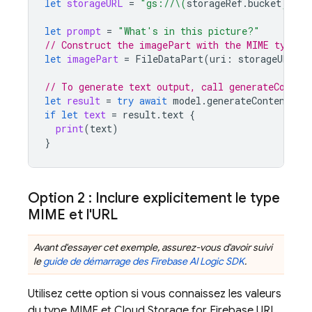
let
storageURL
=
"gs://
\(
storageRef
.
bucket
)
/
\(
s
let
prompt
=
"What's in this picture?"
// Construct the imagePart with the MIME type a
let
imagePart
=
FileDataPart
(
uri
:
storageURL
,
m
// To generate text output, call generateConten
let
result
=
try
await
model
.
generateContent
(
pr
if
let
text
=
result
.
text
{
print
(
text
)
}
Option 2 : Inclure explicitement le type
MIME et l'URL
Avant d'essayer cet exemple, assurez-vous d'avoir suivi
le
guide de démarrage des
Firebase AI Logic
SDK
.
Utilisez cette option si vous connaissez les valeurs
du type MIME et
Cloud Storage for Firebase
URL,