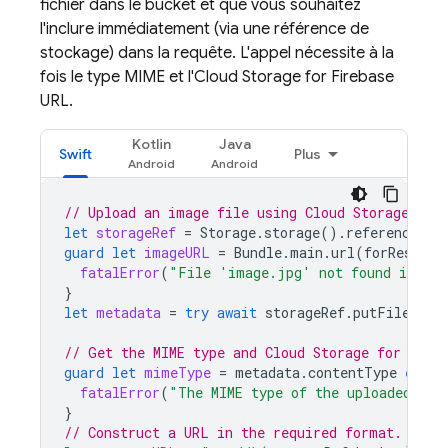
fichier dans le bucket et que vous souhaitez
l'inclure immédiatement (via une référence de
stockage) dans la requête. L'appel nécessite à la
fois le type MIME et l'
Cloud Storage for Firebase
URL.
Kotlin
Java
Swift
Plus
// Upload an image file using Cloud Storage for
let
storageRef
=
Storage
.
storage
().
reference
(
wi
guard
let
imageURL
=
Bundle
.
main
.
url
(
forResourc
fatalError
(
"File 'image.jpg' not found in mai
}
let
metadata
=
try
await
storageRef
.
putFileAsyn
// Get the MIME type and Cloud Storage for Fire
guard
let
mimeType
=
metadata
.
contentType
else
fatalError
(
"The MIME type of the uploaded ima
}
// Construct a URL in the required format.