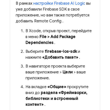
В рамках
настройки
Firebase AI Logic
вы
уже добавили Firebase SDK в свое
приложение, но вам также потребуется
добавить
Remote Config
.
В Xcode, открыв проект, перейдите
в меню
File > Add Package
Dependencies
.
Выберите
firebase-ios-sdk
и
нажмите
«Добавить пакет»
.
В навигаторе проекта выберите
ваше приложение >
Цели
> ваше
приложение.
На вкладке
«Общие»
прокрутите
вниз до
раздела «Фреймворки,
библиотеки и встроенный
контент»
.