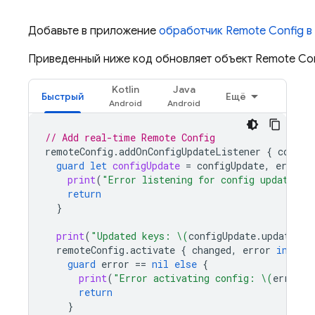
Добавьте в приложение
обработчик
Remote Config
в
Приведенный ниже код обновляет объект
Remote Co
Kotlin
Java
Быстрый
Ещё
// Add real-time 
Remote Config
remoteConfig
.
addOnConfigUpdateListener
{
config
guard
let
configUpdate
=
configUpdate
,
error
=
print
(
"Error listening for config updates: 
return
}
print
(
"Updated keys: 
\(
configUpdate
.
updatedKe
remoteConfig
.
activate
{
changed
,
error
in
guard
error
==
nil
else
{
print
(
"Error activating config: 
\(
error
?.
return
}