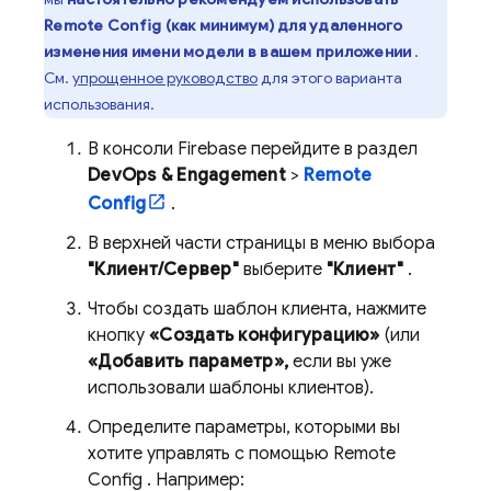
Remote Config
(как минимум) для удаленного
изменения имени модели в вашем приложении
.
См.
упрощенное руководство
для этого варианта
использования.
В консоли
Firebase
перейдите в раздел
DevOps & Engagement
>
Remote
Config
.
В верхней части страницы в меню выбора
"Клиент/Сервер"
выберите
"Клиент"
.
Чтобы создать шаблон клиента, нажмите
кнопку
«Создать конфигурацию»
(или
«Добавить параметр»,
если вы уже
использовали шаблоны клиентов).
Определите параметры, которыми вы
хотите управлять с помощью
Remote
Config
. Например: