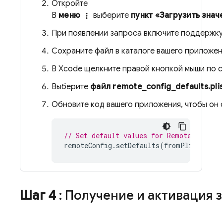
Откройте
В
меню
выберите
пункт «Загрузить зна
more_vert
При появлении запроса включите поддержк
Сохраните файл в каталоге вашего приложен
В Xcode щелкните правой кнопкой мыши по
Выберите
файл remote_config_defaults.pli
Обновите код вашего приложения, чтобы он 
// Set default values for Remote Config
remoteConfig
.
setDefaults
(
fromPlist
:
"re
Шаг 4
: Получение и активация 