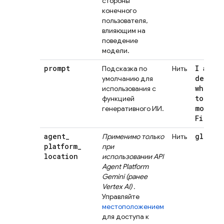
стороны
конечного
пользователя,
влияющим на
поведение
модели.
prompt
I am a
Подсказка по
Нить
develo
умолчанию для
who wa
использования с
to kno
функцией
more a
генеративного ИИ.
Firebas
agent
_
global
Применимо только
Нить
platform
_
при
location
использовании
API
Agent Platform
Gemini (ранее
Vertex AI)
.
Управляйте
местоположением
для доступа к