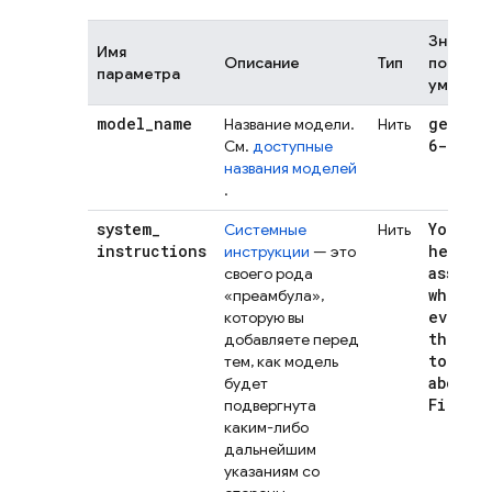
Значен
Имя
Описание
Тип
по
параметра
умолча
model
_
name
gemini
Название модели.
Нить
6-flash
См.
доступные
названия моделей
.
system
_
You are
Системные
Нить
instructions
helpfu
инструкции
— это
assista
своего рода
who kn
«преамбула»,
everyt
которую вы
there 
добавляете перед
to kno
тем, как модель
about
будет
Firebas
подвергнута
каким-либо
дальнейшим
указаниям со