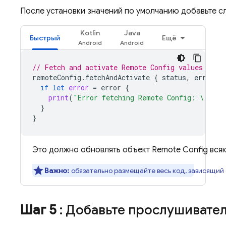
После установки значений по умолчанию добавьте сл
Kotlin
Java
Быстрый
Ещё
// Fetch and activate 
Remote Config
 values
remoteConfig
.
fetchAndActivate
{
status
,
error
i
if
let
error
=
error
{
print
(
"Error fetching 
Remote Config
: 
\(
erro
}
}
Это должно обновлять объект
Remote Config
всяк
Важно:
обязательно размещайте весь код, зависящий
Шаг 5
: Добавьте прослушивате