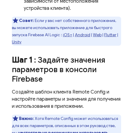
зависимости от местоположения
устройства клиента).
Совет:
Если у вас нет собственного приложения,
вы можете использовать приложение для быстрого
запуска
Firebase AI Logic
:
iOS+
|
Android
|
Web
|
Flutter
|
Unity
Шаг 1
: Задайте значения
параметров в консоли
Firebase
Создайте шаблон клиента
Remote Config
и
настройте параметры и значения для получения
и использования в приложении.
Важно:
Хотя
Remote Config
может использоваться
для всех параметров, описанных в этом руководстве,
мы
настоятельно рекомендуем использовать