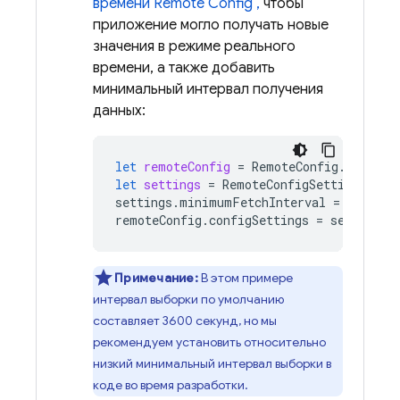
времени
Remote Config
,
чтобы
приложение могло получать новые
значения в режиме реального
времени, а также добавить
минимальный интервал получения
данных:
let
remoteConfig
=
RemoteConfig
.
remoteC
let
settings
=
RemoteConfigSettings
()
settings
.
minimumFetchInterval
=
3600
remoteConfig
.
configSettings
=
settings
Примечание:
В этом примере
интервал выборки по умолчанию
составляет 3600 секунд, но мы
рекомендуем установить относительно
низкий минимальный интервал выборки в
коде во время разработки.