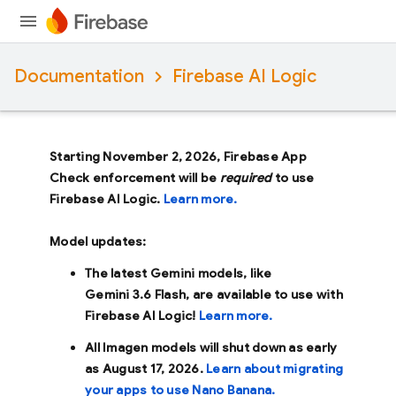
Documentation
Firebase AI Logic
Starting November 2, 2026, Firebase App
Check enforcement will be
required
to use
Firebase AI Logic.
Learn more.
Model updates:
The latest Gemini models, like
Gemini 3.6 Flash
, are available to use with
Firebase AI Logic!
Learn more.
All Imagen models will shut down as early
as
August 17, 2026
.
Learn about migrating
your apps to use Nano Banana.