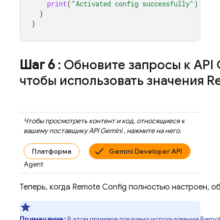
print
(
"Activated config successfully"
)
}
}
Шаг 6
: Обновите запросы
к API
чтобы использовать значения
R
Чтобы просмотреть контент и код, относящиеся к
вашему поставщику
API Gemini
, нажмите на него.
Платформа
Gemini Developer API
Agent
Теперь, когда
Remote Config
полностью настроен, об
Примечание:
В этом примере показано использование
Remot