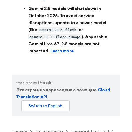
Gemini 2.5 models will shut down in
October 2026
. To avoid service
disruptions, update to a newer model
(like
or
gemini-3.6-flash
). Any stable
gemini-3.1-flash-image
Gemini Live API 2.5 models are not
impacted.
Learn more.
Эта страница переведена с помощью
Cloud
Translation API
.
Firebase
Documentation
Firebase AI Logic
ИИ