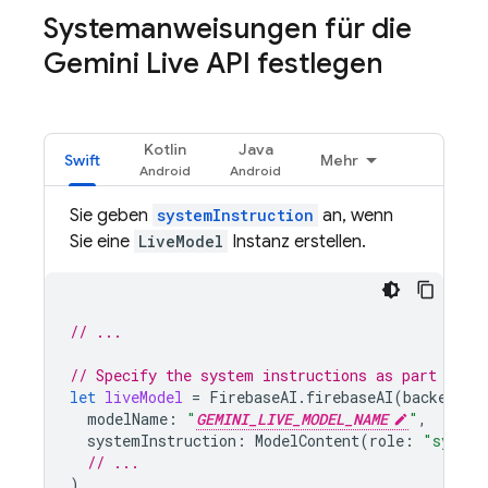
Systemanweisungen für die
Gemini Live API
festlegen
Kotlin
Java
Swift
Mehr
Sie geben
systemInstruction
an, wenn
Sie eine
LiveModel
Instanz erstellen.
// ...
// Specify the system instructions as part of c
let
liveModel
=
FirebaseAI
.
firebaseAI
(
backend
:
modelName
:
"
GEMINI_LIVE_MODEL_NAME
"
,
systemInstruction
:
ModelContent
(
role
:
"system
// ...
)