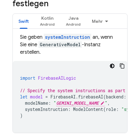
festlegen
Kotlin
Java
Swift
Mehr
Sie geben
systemInstruction
an, wenn
Sie eine
GenerativeModel
-Instanz
erstellen.
import
FirebaseAILogic
// Specify the system instructions as part of c
let
model
=
FirebaseAI
.
firebaseAI
(
backend
:
.
goo
modelName
:
"
GEMINI_MODEL_NAME
"
,
systemInstruction
:
ModelContent
(
role
:
"system
)