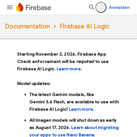
Anmelden
Documentation
Firebase AI Logic
Starting November 2, 2026, Firebase App
Check enforcement will be
required
to use
Firebase AI Logic.
Learn more.
Model updates:
The latest Gemini models, like
Gemini 3.6 Flash
, are available to use with
Firebase AI Logic!
Learn more.
All Imagen models will shut down as early
as
August 17, 2026
.
Learn about migrating
your apps to use Nano Banana.