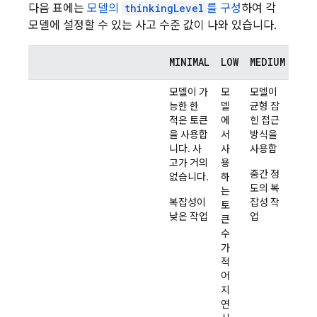
다음 표에는
모델의
thinkingLevel
를 구성
하여 각
모델에 설정할 수 있는 사고 수준 값이 나와 있습니다.
MINIMAL
LOW
MEDIUM
HIG
모델이 가
모
모델이
모델
능한 한
델
균형 잡
이 최
적은 토큰
에
힌 접근
대 수
을 사용합
서
방식을
준까
니다. 사
사
사용함
지 토
고가 거의
용
큰을
중간 정
없습니다.
하
사용
도의 복
는
합니
복잡성이
잡성 작
토
다.
낮은 작업
업
큰
심층
수
적인
가
추론
적
이 필
어
요한
지
복잡
연
한 프