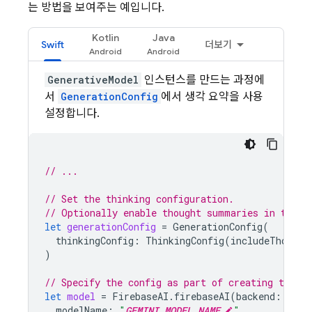
는 방법을 보여주는 예입니다.
Kotlin
Java
Swift
더보기
GenerativeModel
인스턴스를 만드는 과정에
서
GenerationConfig
에서 생각 요약을 사용
설정합니다.
// ...
// Set the thinking configuration.
// Optionally enable thought summaries in the g
let
generationConfig
=
GenerationConfig
(
thinkingConfig
:
ThinkingConfig
(
includeThought
)
// Specify the config as part of creating the `
let
model
=
FirebaseAI
.
firebaseAI
(
backend
:
.
goo
modelName
:
"
GEMINI_MODEL_NAME
"
,