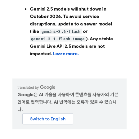
Gemini 2.5 models will shut down in
October 2026
. To avoid service
disruptions, update to a newer model
(like
or
gemini-3.6-flash
). Any stable
gemini-3.1-flash-image
Gemini Live API 2.5 models are not
impacted.
Learn more.
Google은 AI 기술을 사용하여 콘텐츠를 사용자의 기본
언어로 번역합니다. AI 번역에는 오류가 있을 수 있습니
다.