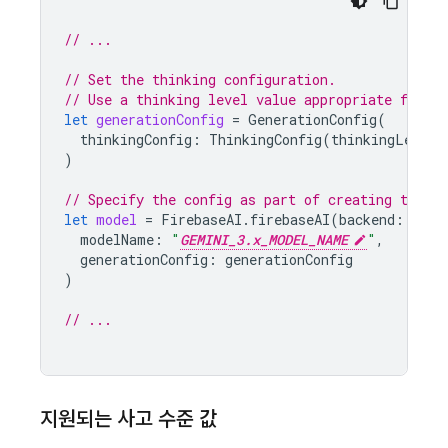
// ...
// Set the thinking configuration.
// Use a thinking level value appropriate for y
let
generationConfig
=
GenerationConfig
(
thinkingConfig
:
ThinkingConfig
(
thinkingLevel
:
)
// Specify the config as part of creating the `
let
model
=
FirebaseAI
.
firebaseAI
(
backend
:
.
goo
modelName
:
"
GEMINI_3.x_MODEL_NAME
"
,
generationConfig
:
generationConfig
)
// ...
지원되는 사고 수준 값