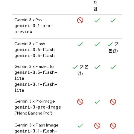
작
업
Gemini 3.x Pro
gemini-3
.
1-pro-
(기
preview
값)
Gemini 3.x Flash
(기
gemini-3
.
6-flash
본값)
gemini-3
.
5-flash
Gemini 3.x Flash‑Lite
(기본
gemini-3
.
5-flash-
값)
lite
gemini-3
.
1-flash-
lite
Gemini 3.x Pro Image
gemini-3-pro-image
(기
("Nano Banana Pro")
값)
Gemini 3.x Flash Image
gemini-3
.
1-flash-
(기