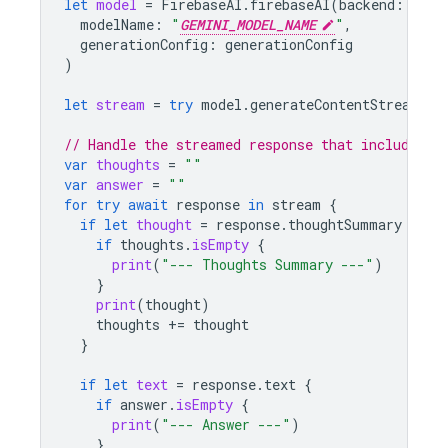
let
model
=
FirebaseAI
.
firebaseAI
(
backend
:
.
goo
modelName
:
"
GEMINI_MODEL_NAME
"
,
generationConfig
:
generationConfig
)
let
stream
=
try
model
.
generateContentStream
(
"s
// Handle the streamed response that includes t
var
thoughts
=
""
var
answer
=
""
for
try
await
response
in
stream
{
if
let
thought
=
response
.
thoughtSummary
{
if
thoughts
.
isEmpty
{
print
(
"--- Thoughts Summary ---"
)
}
print
(
thought
)
thoughts
+=
thought
}
if
let
text
=
response
.
text
{
if
answer
.
isEmpty
{
print
(
"--- Answer ---"
)
}