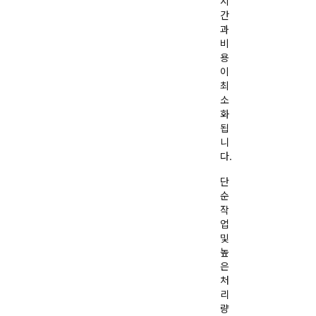
시
롬프
간
트
과
비
용
이
최
소
화
됩
니
다.
단
순
작
업
및
높
은
처
리
량