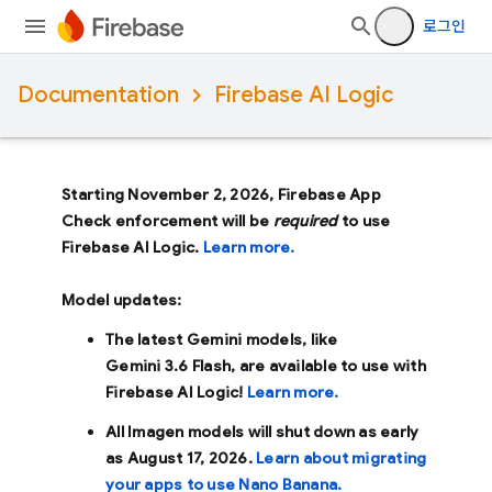
로그인
Documentation
Firebase AI Logic
Starting November 2, 2026, Firebase App
Check enforcement will be
required
to use
Firebase AI Logic.
Learn more.
Model updates:
The latest Gemini models, like
Gemini 3.6 Flash
, are available to use with
Firebase AI Logic!
Learn more.
All Imagen models will shut down as early
as
August 17, 2026
.
Learn about migrating
your apps to use Nano Banana.