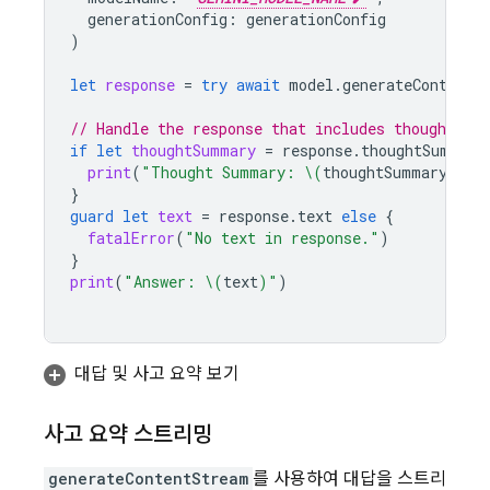
generationConfig
:
generationConfig
)
let
response
=
try
await
model
.
generateContent
(
// Handle the response that includes thought su
if
let
thoughtSummary
=
response
.
thoughtSummary
print
(
"Thought Summary: 
\(
thoughtSummary
)
"
)
}
guard
let
text
=
response
.
text
else
{
fatalError
(
"No text in response."
)
}
print
(
"Answer: 
\(
text
)
"
)
대답 및 사고 요약 보기
사고 요약 스트리밍
generateContentStream
를 사용하여 대답을 스트리