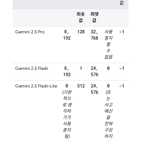
값
최솟
최댓
값
값
8
,
128
32
,
-1
Gemini 2.5 Pro
사용
192
768
중지
할
수
없음
8
,
1
24
,
0
-1
Gemini 2.5 Flash
192
576
0
512
24
,
0
-1
Gemini 2.5 Flash‑Lite
576
(기본
(또
적으
는
로 생
사고
각하
예산
기가
을
사용
전혀
중지
구성
됨)
하지