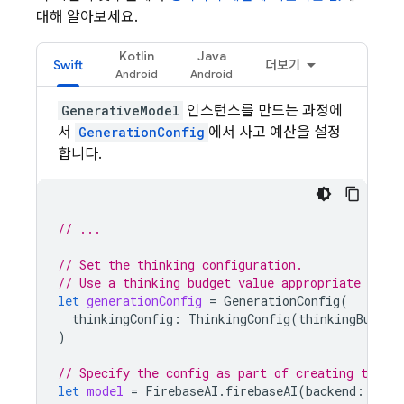
대해 알아보세요.
Kotlin
Java
Swift
더보기
GenerativeModel
인스턴스를 만드는 과정에
서
GenerationConfig
에서 사고 예산을 설정
합니다.
// ...
// Set the thinking configuration.
// Use a thinking budget value appropriate for 
let
generationConfig
=
GenerationConfig
(
thinkingConfig
:
ThinkingConfig
(
thinkingBudget
)
// Specify the config as part of creating the `
let
model
=
FirebaseAI
.
firebaseAI
(
backend
:
.
goo