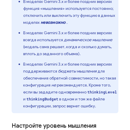
В моделях
Gemini 3.x
и более поздних версиях
функция «мышления» используется постоянно;
отключить или выключить эту функцию в данных
моделях
невозможно
.
В моделях
Gemini 3.x
и более поздних версиях
всегда используется
динамическое мышление
(модель сама решает, когда и сколько думать,
вплоть до заданного объема).
В моделях
Gemini 3.x
и более поздних версиях
поддерживаются
бюджеты мышления
для
обеспечения обратной совместимости, но такая
конфигурация
не
рекомендуется. Кроме того,
если вы зададите одновременно
thinkingLevel
и
в одном и том же файле
thinkingBudget
конфигурации, запрос вернет ошибку.
Настройте уровень мышления