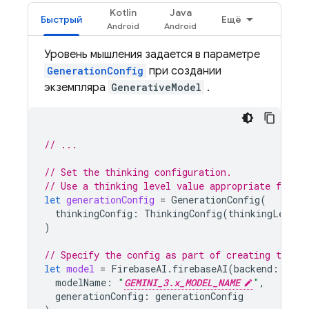
Kotlin
Java
Быстрый
Ещё
Уровень мышления задается в параметре
GenerationConfig
при создании
экземпляра
GenerativeModel
.
// ...
// Set the thinking configuration.
// Use a thinking level value appropriate for y
let
generationConfig
=
GenerationConfig
(
thinkingConfig
:
ThinkingConfig
(
thinkingLevel
:
)
// Specify the config as part of creating the `
let
model
=
FirebaseAI
.
firebaseAI
(
backend
:
.
goo
modelName
:
"
GEMINI_3.x_MODEL_NAME
"
,
generationConfig
:
generationConfig