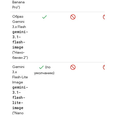
Banana
Pro")
Образ
Gemini
3.x Flash
gemini-
3
.
1-
flash-
image
("Нано-
банан 2")
Gemini
(по
3.x
умолчанию)
Flash‑Lite
Image
gemini-
3
.
1-
flash-
lite-
image
("Nano