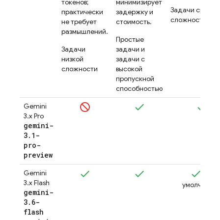
токенов;
минимизирует
Задачи средн
практически
задержку и
сложности
не требует
стоимость.
размышлений.
Простые
Задачи
задачи и
низкой
задачи с
сложности
высокой
пропускной
способностью
Gemini
3.x Pro
gemini-
3
.
1-
pro-
preview
Gemini
(по
3.x Flash
умолчанию
gemini-
3
.
6-
flash