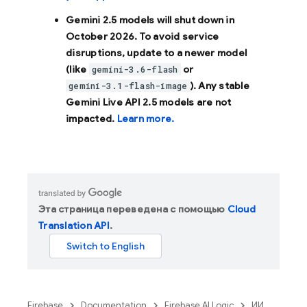
Gemini 2.5 models will shut down in
October 2026
. To avoid service
disruptions, update to a newer model
(like
or
gemini-3.6-flash
). Any stable
gemini-3.1-flash-image
Gemini Live API 2.5 models are not
impacted.
Learn more.
Эта страница переведена с помощью
Cloud
Translation API
.
Firebase
Documentation
Firebase AI Logic
ИИ