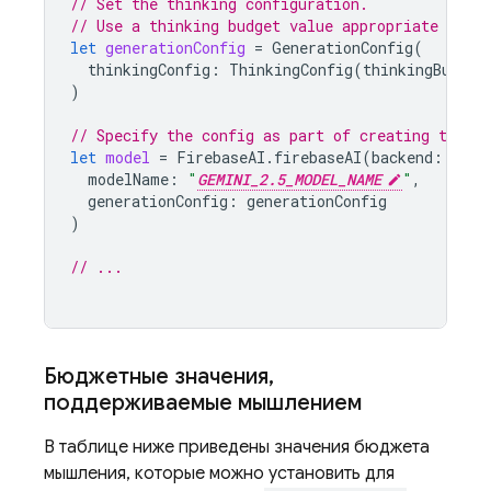
// Set the thinking configuration.
// Use a thinking budget value appropriate for 
let
generationConfig
=
GenerationConfig
(
thinkingConfig
:
ThinkingConfig
(
thinkingBudget
)
// Specify the config as part of creating the `
let
model
=
FirebaseAI
.
firebaseAI
(
backend
:
.
goo
modelName
:
"
GEMINI_2.5_MODEL_NAME
"
,
generationConfig
:
generationConfig
)
// ...
Бюджетные значения
,
поддерживаемые мышлением
В таблице ниже приведены значения бюджета
мышления, которые можно установить для