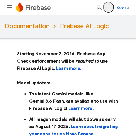
Войти
Documentation
Firebase AI Logic
Starting November 2, 2026, Firebase App
Check enforcement will be
required
to use
Firebase AI Logic.
Learn more.
Model updates:
The latest Gemini models, like
Gemini 3.6 Flash
, are available to use with
Firebase AI Logic!
Learn more.
All Imagen models will shut down as early
as
August 17, 2026
.
Learn about migrating
your apps to use Nano Banana.