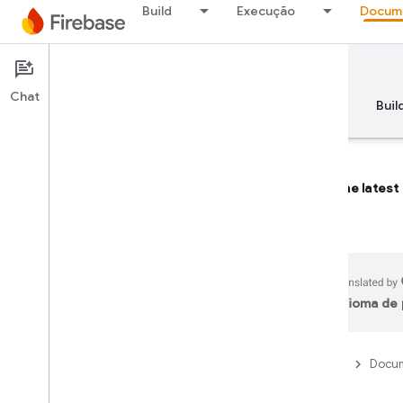
Build
Execução
Docum
Documentation
Firebase AI Logic
Chat
Visão geral
Princípios básicos
AI
Buil
The latest
Visão geral
DESENVOLVER COM A
ASSISTÊNCIA DE IA
idioma de 
Desenvolver com a assistência de IA
Firebase
Docum
Gemini no Firebase