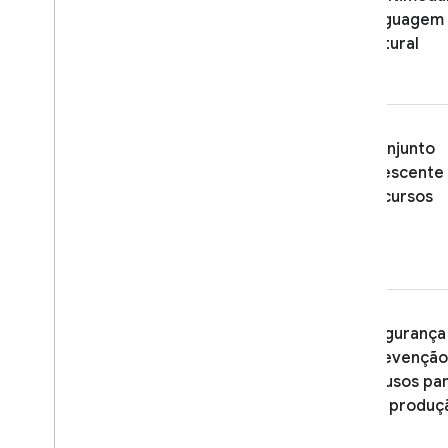
Controlar a geração de
linguagem
respostas
natural
Visão geral das opções
Design de comandos
Configuração do modelo
Pensando
Conjunto
Configurações de segurança
crescente
Instruções do sistema
recursos
Prepare-se para a produção
Lista de verificação de produção
Restringir solicitações a usuários
autenticados
Mudar o nome do modelo
Segurança
remotamente
prevenção
Locais
abusos pa
O armazenamento em cache de
de produç
contexto
Preço