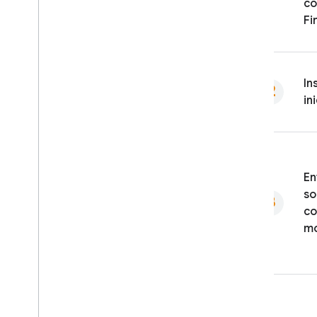
co
Fi
In
in
En
so
co
m