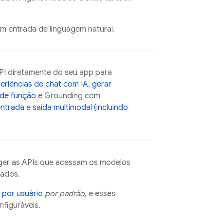
m entrada de linguagem natural.
PI
diretamente do seu app para
periências de chat com IA
,
gerar
de função
e Grounding com
entrada e saída multimodal (incluindo
ger as APIs que acessam os modelos
zados.
a por usuário
por padrão
, e esses
nfiguráveis.