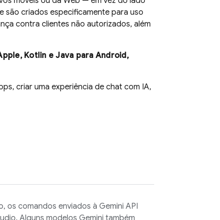
ivos móveis ou da Web — em vez do lado
te são criados especificamente para uso
ça contra clientes não autorizados, além
pple, Kotlin e Java para Android,
ps, criar uma experiência de chat com IA,
to, os comandos enviados à
Gemini API
 áudio. Alguns modelos
Gemini
também