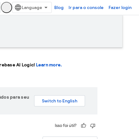
Blog
Ir para o console
Fazer login
Firebase AI Logic!
Learn more.
údos para seu
Isso foi útil?