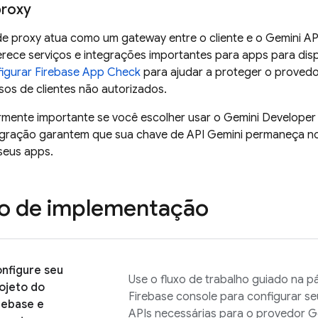
proxy
de proxy atua como um gateway entre o cliente e o
Gemini AP
erece serviços e integrações importantes para apps para dis
figurar
Firebase App Check
para ajudar a proteger o provedo
os de clientes não autorizados.
armente importante se você escolher usar o
Gemini Developer
gração garantem que sua chave de API
Gemini
permaneça no
seus apps.
o de implementação
nfigure seu
Use o fluxo de trabalho guiado na p
ojeto do
Firebase
console para configurar seu
rebase e
APIs necessárias para o provedor
G