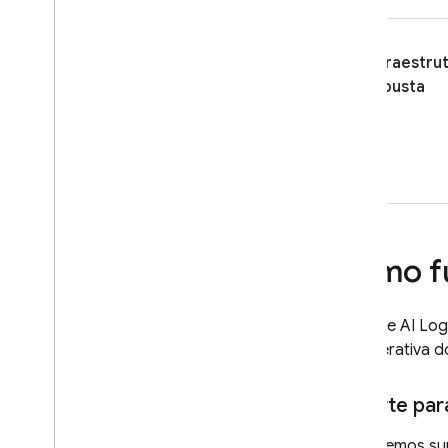
Limites de taxa e cota
Contar tokens
Infraestru
Monitorar custos
,
uso e métricas
robusta
Soluções
Visão geral
Incluir arquivos grandes nas
solicitações com o Cloud Storage
Armazenar e acessar
modelos de comandos no
servidor
Atualizar dinamicamente o app
Como f
com a Configuração remota
Acessar a API Gemini usando
a estrutura Foundation
Firebase AI Log
Models da Apple
IA generativa d
Informações adicionais
Suporte par
Requisitos e tipos de arquivos de
entrada
Oferecemos sup