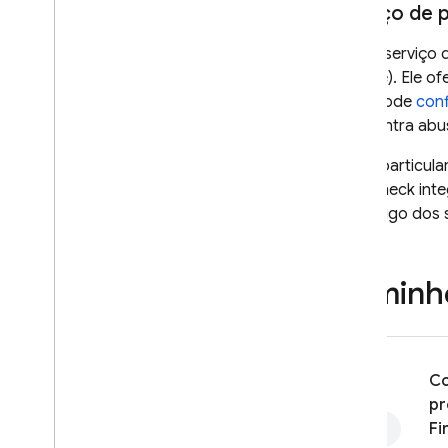
Serviço de 
Nosso serviço 
Google). Ele of
você pode
con
end contra abus
Isso é particul
App Check
inte
de código dos 
Caminh
Co
pr
Fi