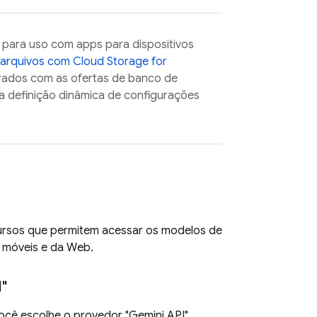
a para uso com apps para dispositivos
 arquivos com
Cloud Storage for
rados com as ofertas de banco de
 a definição dinâmica de configurações
cursos que permitem acessar os modelos de
s móveis e da Web.
I
"
ocê escolhe o provedor "
Gemini API
"