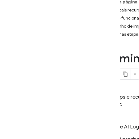
Nesta página
Ferramentas e integrações
de IA
Principais recur
Como funcion
Firebase Studio
Caminho de im
Próximas etapa
CRIAR APPS COM TECNOLOGIA
DE IA
Gemin
Firebase AI Logic
Introdução
Começar
Evitar abusos com o App Check
Modelos
Documentos de referência do
Crie apps e re
SDK
AI Logic
Recursos principais
Texto
Firebase AI Log
Chat
Imagens