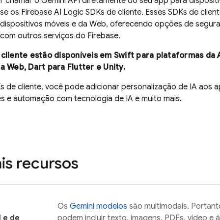
ar chamar o
Gemini API
diretamente do seu app para disposit
use os
Firebase AI Logic
SDKs de cliente. Esses SDKs de clien
dispositivos móveis e da Web, oferecendo opções de seguran
com outros serviços do Firebase.
cliente estão disponíveis em Swift para plataformas da A
a Web, Dart para Flutter e Unity.
de cliente, você pode adicionar personalização de IA aos ap
es e automação com tecnologia de IA e muito mais.
ais recursos
Os
Gemini
modelos
são multimodais. Portan
 e de
podem incluir texto, imagens, PDFs, vídeo e