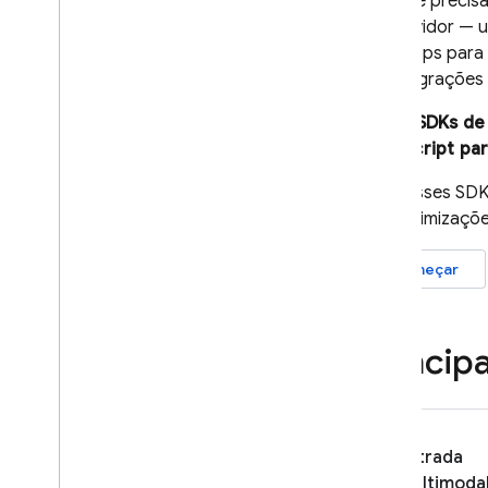
Se você precis
Vídeo
do servidor — 
com apps para 
Áudio
de integrações 
Documentos (PDFs)
Saída estruturada (JSON)
Esses SDKs de 
Respostas de streaming
JavaScript par
Recursos especializados
Com esses SDKs 
Inferência híbrida e no dispositivo
criar otimizaçõ
Streaming bidirecional em
tempo real (API Live)
Começar
Fornecer ferramentas ao
modelo
Chamadas de função
Princip
Execução de código
Contexto do URL
Embasamento: Pesquisa Google
Entrada
Embasamento: Google Maps
multimodal