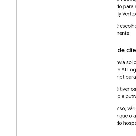
Guias de migração
preferido para
Governança de dados e IA
responsável
(formerly Vertex
Cloud Audit Logging
Se você escolh
rapidamente.
Perguntas frequentes e solução
de problemas
SDKs de cli
Códigos de erro
Enviar feedback
Você envia sol
Firebase AI Log
JavaScript para
Se você tiver o
ativando a outr
Além disso, vá
permite que o a
o modelo hospe