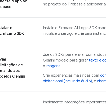
necte o app ao
no projeto do Firebase e adicionar 
rebase
stalar e
Instale o
Firebase AI Logic
SDK espec
icializar o SDK
inicialize o serviço e crie uma instâ
Use os SDKs para enviar comandos 
viar
Gemini
modelo para gerar
texto e c
licitações de
e
imagens
.
mando aos
Crie experiências mais ricas com
con
odelos
Gemini
bidirecional (incluindo áudio)
, e
cham
Implemente integrações importantes