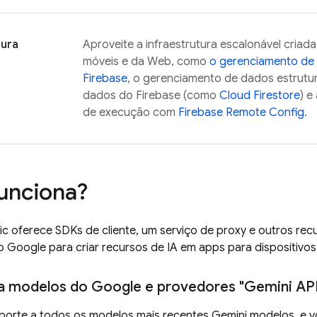
tura
Aproveite a infraestrutura escalonável criad
móveis e da Web, como
o gerenciamento de
Firebase
, o gerenciamento de dados estrutu
dados do Firebase (como
Cloud Firestore
) e
de execução com
Firebase Remote Config
.
unciona?
ic
oferece SDKs de cliente, um serviço de proxy e outros re
o Google para criar recursos de IA em apps para dispositivo
a modelos do Google e provedores "
Gemini AP
orte a todos os modelos mais recentes
Gemini
modelos, e v