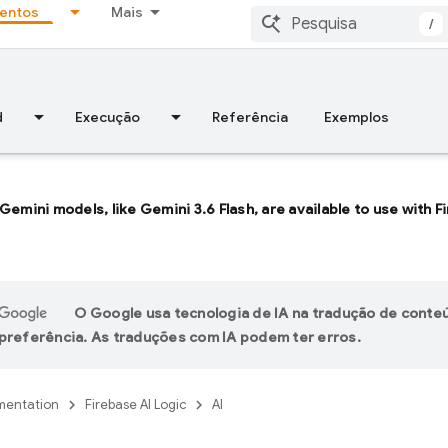
entos
Mais
/
d
Execução
Referência
Exemplos
 Gemini models, like
Gemini 3.6 Flash
, are available to use with 
O Google usa tecnologia de IA na tradução de conte
preferência. As traduções com IA podem ter erros.
entation
Firebase AI Logic
AI