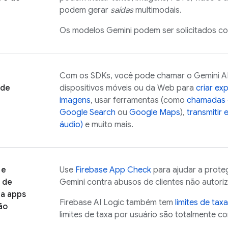
podem gerar
saídas
multimodais.
Os modelos
Gemini
podem ser solicitados co
Com os SDKs, você pode chamar o
Gemini A
 de
dispositivos móveis ou da Web para
criar ex
imagens
, usar ferramentas (como
chamadas 
Google Search
ou
Google Maps
),
transmitir 
áudio)
e muito mais.
 e
Use
Firebase App Check
para ajudar a prote
 de
Gemini
contra abusos de clientes não autori
ra apps
Firebase AI Logic
também tem
limites de tax
ão
limites de taxa por usuário são totalmente co