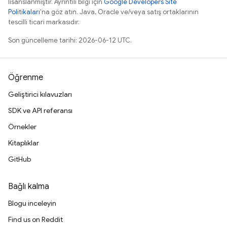
lisanslanmıştır. Ayrıntılı bilgi için
Google Developers Site
Politikaları
'na göz atın. Java, Oracle ve/veya satış ortaklarının
tescilli ticari markasıdır.
Son güncelleme tarihi: 2026-06-12 UTC.
Öğrenme
Geliştirici kılavuzları
SDK ve API referansı
Örnekler
Kitaplıklar
GitHub
Bağlı kalma
Blogu inceleyin
Find us on Reddit