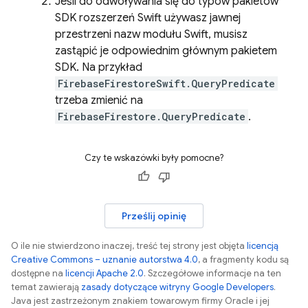
Jeśli do odwoływania się do typów pakietów
SDK rozszerzeń Swift używasz jawnej
przestrzeni nazw modułu Swift, musisz
zastąpić je odpowiednim głównym pakietem
SDK. Na przykład
FirebaseFirestoreSwift.QueryPredicate
trzeba zmienić na
FirebaseFirestore.QueryPredicate
.
Czy te wskazówki były pomocne?
Prześlij opinię
O ile nie stwierdzono inaczej, treść tej strony jest objęta
licencją
Creative Commons – uznanie autorstwa 4.0
, a fragmenty kodu są
dostępne na
licencji Apache 2.0
. Szczegółowe informacje na ten
temat zawierają
zasady dotyczące witryny Google Developers
.
Java jest zastrzeżonym znakiem towarowym firmy Oracle i jej