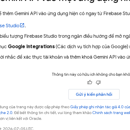
hể thêm
Gemini API
vào ứng dụng hiện có ngay từ
Firebase Stu
se Studio
.
biểu tượng
Firebase Studio
trong ngăn điều hướng để mở n
mục
Google Integrations
(Các dịch vụ tích hợp của Google)
lời nhắc để xác thực tài khoản và thêm khoá
Gemini API
vào ứ
Thông tin này có hữu ích không cho bạn kh
Gửi ý kiến phản hồi
ội dung của trang này được cấp phép theo
Giấy phép ghi nhận tác giả 4.0 
che 2.0
. Để biết thông tin chi tiết, vui lòng tham khảo
Chính sách trang we
n vị liên kết với Oracle.
ất: 2026-07-05 UTC.