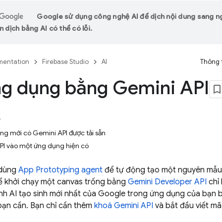
Google sử dụng công nghệ AI để dịch nội dung sang 
n dịch bằng AI có thể có lỗi.
entation
Firebase Studio
AI
Thông 
ng dụng bằng Gemini API
y
ng mới có Gemini API được tải sẵn
I vào một ứng dụng hiện có
 dùng
App Prototyping agent
để tự động tạo một nguyên mẫ
ể khởi chạy một canvas trống bằng
Gemini
Developer API
chỉ 
nh AI tạo sinh mới nhất của Google trong ứng dụng của bạn 
ạn cần. Bạn chỉ cần thêm
khoá
Gemini API
và bắt đầu viết mã