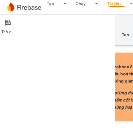
Tạo
Chạy
Tài liệu
Documentation
Firebase Studio
Trò chuyện
Tổng quan
Nguyên tắc cơ bản
AI
Tạo
Firebase S
hiệu hoá t
Tổng quan
không gian
PHÁT TRIỂN VỚI SỰ TRỢ GIÚP CỦA
Mọi ứng dụ
AI
phẩm cốt l
Phát triển với sự trợ giúp của AI
ngừng hoạt
Gemini trong Firebase