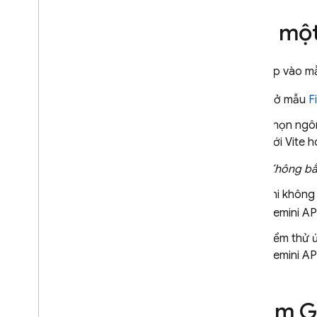
của Gemini
Đưa ra câu lệnh hiệu quả
Tạo mộ
Kết nối với các máy chủ MCP
Xem trước
,
xuất bản và theo
Truy cập vào 
dõi
Mở mẫu
F
Xem trước ứng dụng web và ứng
dụng Android
Chọn ngôn
Phát hành ứng dụng
(với Vite 
Theo dõi và bảo vệ ứng dụng web
Tải ứng dụng lên Git
Hub
(Không bắ
Khi không 
Tối ưu hoá không gian làm việc
Firebase Studio
Gemini AP
Giới thiệu về không gian làm việc
Kiểm thử 
Firebase Studio
Gemini AP
Tuỳ chỉnh không gian làm việc
Firebase Studio
Kết nối với một dự án Firebase
Thêm
G
Tích hợp với các dịch vụ của