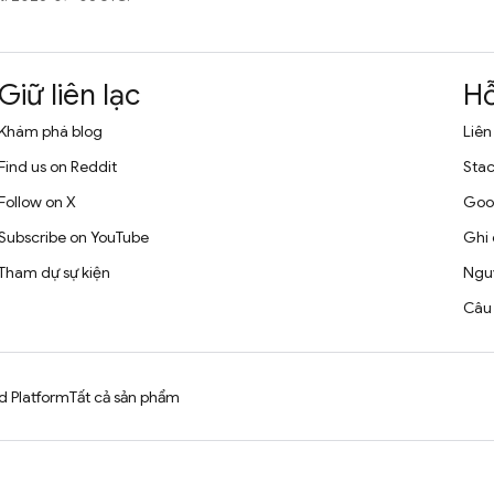
Giữ liên lạc
Hỗ
Khám phá blog
Liên
Find us on Reddit
Stac
Follow on X
Goo
Subscribe on YouTube
Ghi 
Tham dự sự kiện
Nguy
Câu 
d Platform
Tất cả sản phẩm