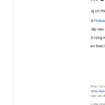
Google và Firebase
Tạo mẫu tuỳ chỉnh
Bạn cũng có t
Tạo lối tắt đến một không gian
làm việc được xác định trước
Mở
Fireba
Chia sẻ không gian làm việc
Nhấp vào 
Tạo nút để nhập mã vào Firebase
Studio
Mở rộng 
Giải pháp
Làm theo 
Phát triển
,
phát hành và giám sát
ứng dụng web toàn diện
Tạo ứng dụng bằng API Gemini
Khắc phục sự cố và gỡ lỗi
Gỡ lỗi ứng dụng
Khắc phục sự cố và Câu hỏi
thường gặp
Trừ phi có lưu ý khác, n
phép theo
Giấy phép Apa
Tài liệu tham khảo
của Oracle và/hoặc các đơ
Tài liệu tham khảo dev
.
nix
Cập nhật lần gần đây nh