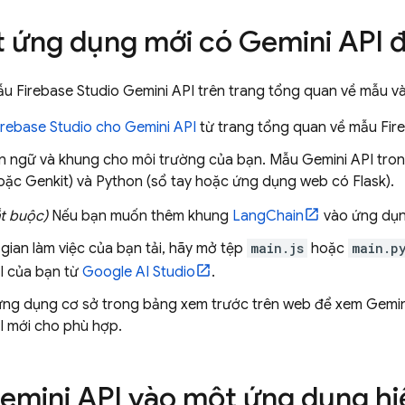
t ứng dụng mới có
Gemini API
đ
mẫu
Firebase Studio
Gemini API
trên trang tổng quan về mẫu v
irebase Studio
cho
Gemini API
từ trang tổng quan về mẫu
Fir
 ngữ và khung cho môi trường của bạn. Mẫu
Gemini API
tro
hoặc
Genkit
) và Python (sổ tay hoặc ứng dụng web có Flask).
t buộc)
Nếu bạn muốn thêm khung
LangChain
vào ứng dụn
gian làm việc của bạn tải, hãy mở tệp
main.js
hoặc
main.p
I
của bạn từ
Google AI Studio
.
ứng dụng cơ sở trong bảng xem trước trên web để xem
Gemin
I
mới cho phù hợp.
emini API
vào một ứng dụng hi