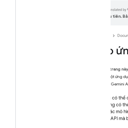
Các công cụ và tính năng tích
hợp AI
ưu tiên. Bả
Firebase Studio
Ngừng cung cấp Firebase Studio
Firebase
Docum
và di chuyển dự án
Giới thiệu
Tạo ứ
Bắt đầu
Bắt đầu với một dự án hiện có
Bắt đầu sử dụng tác nhân Tạo
Trên trang nà
mẫu ứng dụng
Tạo một ứng dụ
Bắt đầu sử dụng mẫu
Thêm Gemini AP
Giá
,
hạn mức và giới hạn của
Firebase Studio
Mặc dù có thể
Trợ lý AI trong Firebase Studio
bạn cũng có th
Giới thiệu
dụng các mô hì
Nhận sự trợ giúp từ Gemini
Gemini API
mà b
Định cấu hình tính năng hỗ trợ