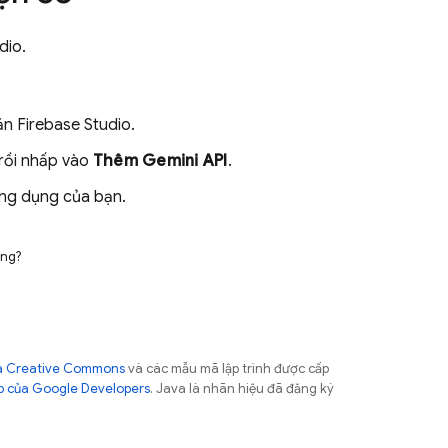
dio
.
găn
Firebase Studio
.
 rồi nhấp vào
Thêm
Gemini API
.
ng dụng của bạn.
ông?
của Creative Commons
và các mẫu mã lập trình được cấp
b của Google Developers
. Java là nhãn hiệu đã đăng ký