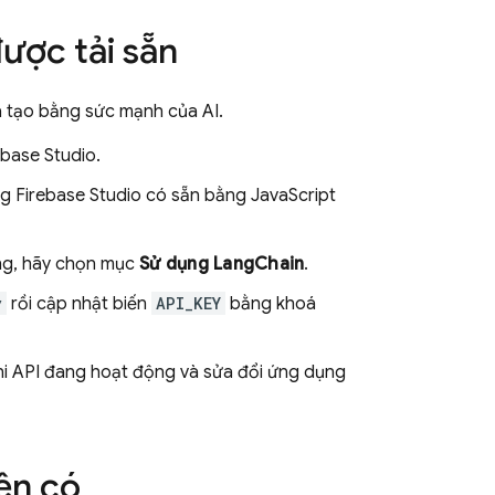
ược tải sẵn
à tạo bằng sức mạnh của AI.
ebase Studio
.
ng
Firebase Studio
có sẵn bằng JavaScript
g, hãy chọn mục
Sử dụng LangChain
.
y
rồi cập nhật biến
API_KEY
bằng khoá
i API
đang hoạt động và sửa đổi ứng dụng
ện có