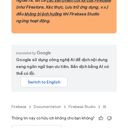
Ngoài ra, tất cả
các sản phẩm cốt lõi của Firebase
(như Firestore, Xác thực, Lưu trữ ứng dụng, v.v.)
đều
không bị ảnh hưởng
khi Firebase Studio
ngừng hoạt động.
Google sử dụng công nghệ AI để dịch nội dung
sang ngôn ngữ bạn ưu tiên. Bản dịch bằng AI có
thể có lỗi.
Firebase
Documentation
Firebase Studio
AI
Thông tin này có hữu ích không cho bạn không?