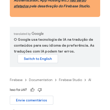
Authentication, App Hosting etc.)
não serão
afetados
pela desativação do Firebase Studio.
O Google usa tecnologia de IA na tradução de
conteúdos para seu idioma de preferência. As
traduções com IA podem ter erros.
Firebase
Documentation
Firebase Studio
AI
Isso foi útil?
Envie comentários