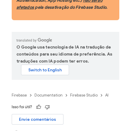
Authentication, App Hosting etc.)
não serão
afetados
pela desativação do Firebase Studio.
O Google usa tecnologia de IA na tradução de
conteúdos para seu idioma de preferência. As
traduções com IA podem ter erros.
Firebase
Documentation
Firebase Studio
AI
Isso foi útil?
Envie comentários