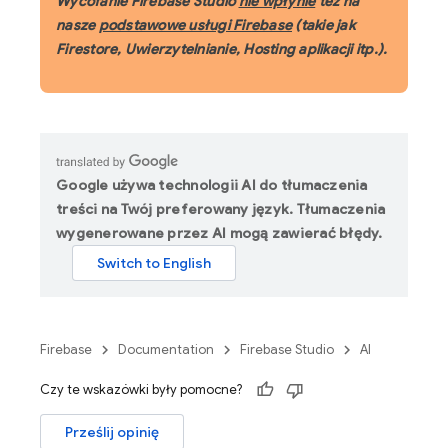
Wycofanie Firebase Studio
nie wpłynie
też na
nasze
podstawowe usługi Firebase
(takie jak
Firestore, Uwierzytelnianie, Hosting aplikacji itp.).
Google używa technologii AI do tłumaczenia
treści na Twój preferowany język. Tłumaczenia
wygenerowane przez AI mogą zawierać błędy.
Firebase
Documentation
Firebase Studio
AI
Czy te wskazówki były pomocne?
Prześlij opinię