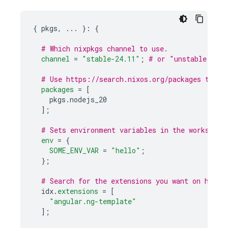
{
 pkgs
,
...
}:
{
# Which nixpkgs channel to use.
channel
=
"stable-24.11"
;
# or "unstable"
# Use https://search.nixos.org/packages to fi
packages
=
[
    pkgs
.
nodejs_20

];
# Sets environment variables in the workspace
env
=
{
SOME_ENV_VAR
=
"hello"
;
};
# Search for the extensions you want on https
  idx
.
extensions
=
[
"angular.ng-template"
];