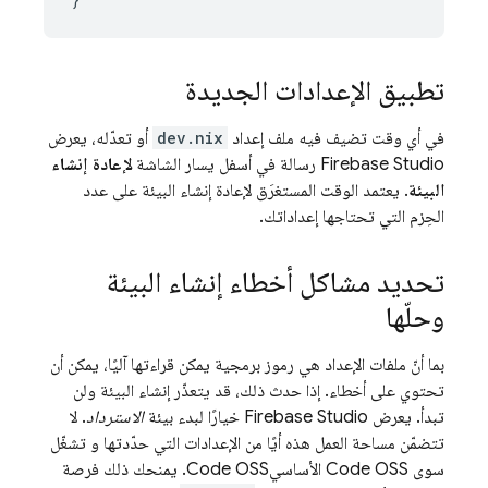
تطبيق الإعدادات الجديدة
في أي وقت تضيف فيه ملف إعداد
dev.nix
أو تعدّله، يعرض
Firebase Studio
رسالة في أسفل يسار الشاشة
لإعادة إنشاء
البيئة
. يعتمد الوقت المستغرَق لإعادة إنشاء البيئة على عدد
الحِزم التي تحتاجها إعداداتك.
تحديد مشاكل أخطاء إنشاء البيئة
وحلّها
بما أنّ ملفات الإعداد هي رموز برمجية يمكن قراءتها آليًا، يمكن أن
تحتوي على أخطاء. إذا حدث ذلك، قد يتعذّر إنشاء البيئة ولن
تبدأ. يعرض
Firebase Studio
خيارًا لبدء بيئة
الاسترداد
. لا
تتضمّن مساحة العمل هذه أيًا من الإعدادات التي حدّدتها و تشغّل
سوى Code OSS الأساسي
Code OSS
. يمنحك ذلك فرصة