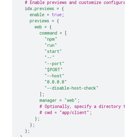
# Enable previews and customize configuration
  idx
.
previews
=
{
enable
=
true
;
previews
=
{
web
=
{
command
=
[
"npm"
"run"
"start"
"--"
"--port"
"$PORT"
"--host"
"0.0.0.0"
"--disable-host-check"
];
manager
=
"web"
;
# Optionally, specify a directory that 
# cwd = "app/client";
};
};
};
}