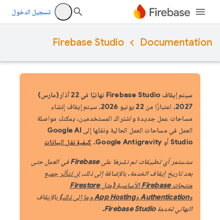
تسجيل الدخول
Firebase Studio
Documentation
سيتم إيقاف Firebase Studio نهائيًا في 22 آذار (مارس)
2027.
اعتبارًا من 22 يونيو 2026، سيتم إيقاف إنشاء
مساحات عمل جديدة واشتراك المستخدمين. يمكنك مواصلة
العمل في مساحات العمل الحالية ونقلها إلى Google AI
Studio أو Google Antigravity.
كيفية نقل البيانات
ستستمر أي تطبيقات تم نشرها على Firebase في العمل حتى
بعد تاريخ إيقاف الخدمة. بالإضافة إلى ذلك،
لن تتأثّر جميع
منتجات Firebase الأساسية
(مثل Firestore
وAuthentication وApp Hosting وما إلى ذلك)
بالإيقاف
النهائي لخدمة Firebase Studio.