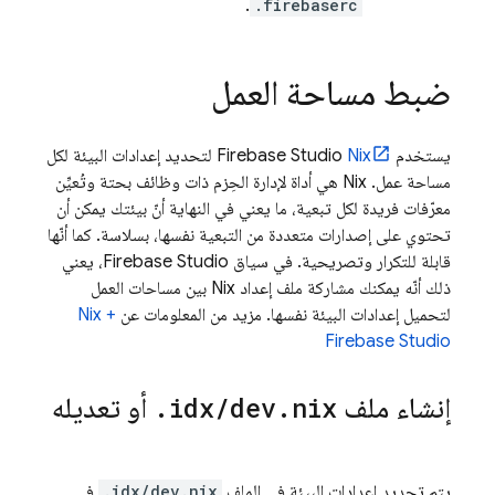
.
.firebaserc
ضبط مساحة العمل
يستخدم
Nix
Firebase Studio
لتحديد إعدادات البيئة لكل
مساحة عمل. ‫Nix هي أداة لإدارة الحِزم ذات وظائف بحتة وتُعيِّن
معرّفات فريدة لكل تبعية، ما يعني في النهاية أنّ بيئتك يمكن أن
تحتوي على إصدارات متعددة من التبعية نفسها، بسلاسة. كما أنّها
قابلة للتكرار وتصريحية. في سياق
Firebase Studio
، يعني
ذلك أنّه يمكنك مشاركة ملف إعداد Nix بين مساحات العمل
لتحميل إعدادات البيئة نفسها. مزيد من المعلومات عن
Nix +
Firebase Studio
إنشاء ملف
nix
.
dev
/
idx
.
أو تعديله
يتم تحديد إعدادات البيئة في الملف
.idx/dev.nix
في