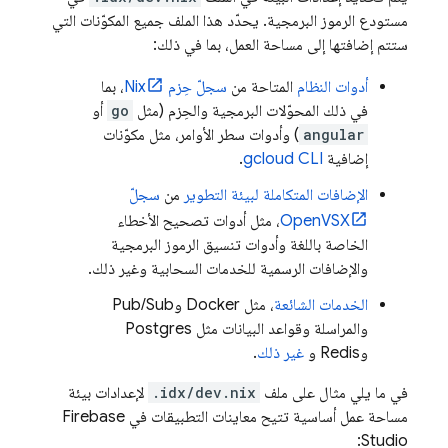
مستودع الرموز البرمجية. يحدّد هذا الملف جميع المكوّنات التي
ستتم إضافتها إلى مساحة العمل، بما في ذلك:
أدوات النظام
المتاحة من
سجلّ حِزم Nix
، بما
في ذلك المحوّلات البرمجية والحِزم (مثل
go
أو
angular
) وأدوات سطر الأوامر، مثل مكوّنات
إضافية
gcloud CLI
.
الإضافات المتكاملة لبيئة التطوير
من
سجلّ
OpenVSX
، مثل أدوات تصحيح الأخطاء
الخاصة باللغة وأدوات تنسيق الرموز البرمجية
والإضافات الرسمية للخدمات السحابية وغير ذلك.
الخدمات الشائعة
، مثل Docker وPub/Sub
والمراسلة وقواعد البيانات مثل Postgres
وRedis و
غير ذلك
.
في ما يلي مثال على ملف
.idx/dev.nix
لإعدادات بيئة
مساحة عمل أساسية تتيح معاينات التطبيقات في
Firebase
:
Studio