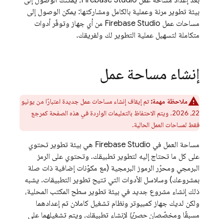
بعد إعداد مساحة عمل
Firebase Studio
، يمكنك الوصول إلى
بيئة تطوير مرنة وعملية بالكامل ومشاركتها: يمكن الوصول إلى
مساحات عمل
Firebase Studio
من أي جهاز وتوفّر أدوات
متكاملة لتسهيل عملية التطوير لك ولفريقك.
إنشاء مساحة عمل
ملاحظة مهمة:
تم إيقاف إنشاء مساحات عمل جديدة اعتبارًا من يونيو
22، 2026. ويتم الاحتفاظ بالتعليمات الواردة في هذه الصفحة كمرجع
فقط لمساحات العمل الحالية.
مساحة العمل في
Firebase Studio
هي بيئة تطوير تحتوي
على كل ما تحتاج إليه لتطوير تطبيقك. وتحتوي على الرمز
البرمجي ومحرّر الرموز البرمجية (مع مكوّنات إضافية ذات صلة
بمشروعك) وسلاسل الأدوات التي تتيح تطوير التطبيقات. يشبه
ذلك إنشاء مشروع جديد في بيئة تطوير سطح المكتب المحلية،
ولكن لديك جهاز كمبيوتر ونظام تشغيل كاملان تم إعدادهما
مسبقًا ومخصّصان
حصريًا
لإنشاء تطبيقك، ويتم تشغيلهما على