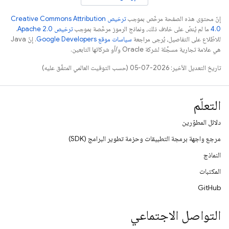
إنّ محتوى هذه الصفحة مرخّص بموجب
ترخيص Creative Commons Attribution
4.0‏
ما لم يُنصّ على خلاف ذلك، ونماذج الرموز مرخّصة بموجب
ترخيص Apache 2.0‏
.
للاطّلاع على التفاصيل، يُرجى مراجعة
سياسات موقع Google Developers‏
. إنّ Java
هي علامة تجارية مسجَّلة لشركة Oracle و/أو شركائها التابعين.
تاريخ التعديل الأخير: 2026-07-05 (حسب التوقيت العالمي المتفَّق عليه)
التعلّم
دلائل المطوّرين
مرجع واجهة برمجة التطبيقات وحزمة تطوير البرامج (SDK)
النماذج
المكتبات
GitHub
التواصل الاجتماعي