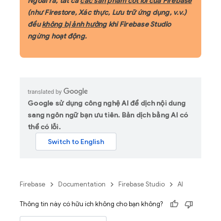
Ngoài ra, tất cả
các sản phẩm cốt lõi của Firebase
(như Firestore, Xác thực, Lưu trữ ứng dụng, v.v.)
đều
không bị ảnh hưởng
khi Firebase Studio
ngừng hoạt động.
Google sử dụng công nghệ AI để dịch nội dung
sang ngôn ngữ bạn ưu tiên. Bản dịch bằng AI có
thể có lỗi.
Firebase
Documentation
Firebase Studio
AI
Thông tin này có hữu ích không cho bạn không?