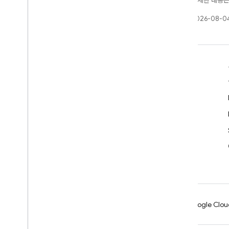
가 부여됩니다. 자세한 내용
최종 업데이트: 2026-08-04
알아보기
개발자 가이드
SDK 및 API 참조
샘플
라이브러리
GitHub
Android
Chrome
Firebase
Google Clou