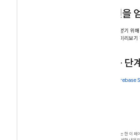
솔루션
의견을 
풀 스택 웹 앱 개발
,
게시
,
모니터링
Gemini API로 앱 빌드
의견을 얻기 위해
문제 해결 및 디버깅
자에게 미리보기 
앱 디버그
문제 해결 및 FAQ
다음 단
참조
dev
.
nix 참조
Firebase 
이제 Project IDX가 Firebase Studio
에 포함됨
라이선스가 부여된 소프트웨어
Google의 최신 소식 확인하기
AI 기반 앱 빌드
Firebase AI Logic
달리 명시되지 않는 한 이 