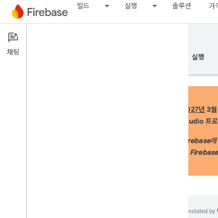
빌드
실행
솔루션
가
Documentation
Firebase Studio
채팅
개요
기본사항
AI
빌드
실행
2027년
3월 
Studio 프
개요
Firebase
AI 지원을 통한 개발
은 Firebas
AI 지원을 통한 개발
Firebase의 Gemini
AI 도구 및 통합