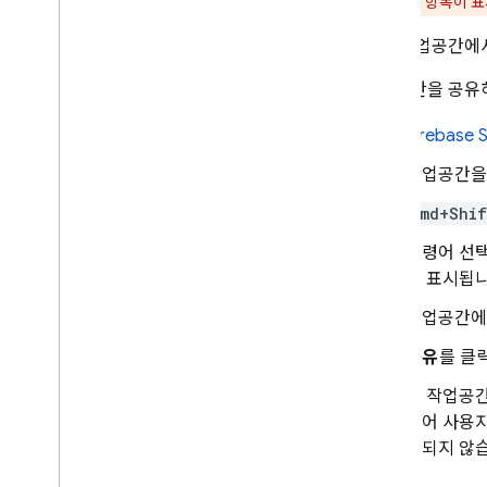
간의 모든 항목이 
MCP 서버에 연결
공유 작업공간에서
미리보기
,
게시
,
모니터링
웹 및 Android 앱 미리보기
작업공간을 공유하
앱 게시
웹 앱 모니터링 및 보호
Firebase 
Git
Hub에 앱 업로드
작업공간을
Firebase Studio 작업공간 최적화
Cmd+Shif
Firebase Studio 작업공간 정보
명령어 선
Firebase Studio 작업공간 맞춤설정
이 표시됩니
Firebase 프로젝트에 연결
Google 및 Firebase 서비스와 통합
작업공간에
맞춤 템플릿 만들기
공유
를 클
사전 정의된 작업공간으로 바로가기
만들기
새 작업공간
작업공간 공유
열어 사용자
송되지 않
Firebase Studio로 코드를 가져오는
버튼 만들기