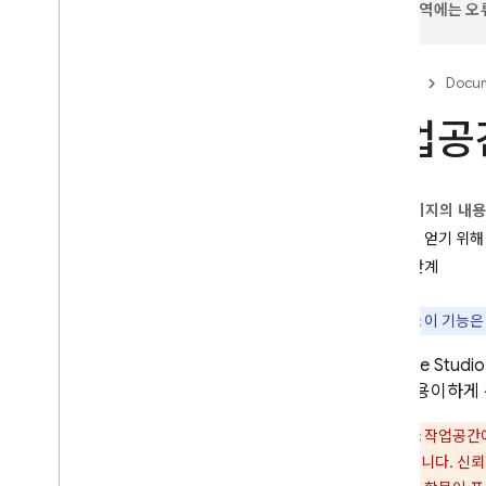
번역에는 오류
Firebase Studio
Firebase Studio 지원 종료 및 프로젝
Firebase
Docum
트 마이그레이션
작업공
소개
시작하기
기존 프로젝트 시작하기
이 페이지의 내
앱 프로토타입 제작 에이전트 시작하
기
의견을 얻기 위해
템플릿 시작하기
다음 단계
Firebase Studio 가격 책정
,
할당량
,
한도
참고:
이 기능은
Firebase Studio의 AI 지원
Firebase Studio
소개
작업을 용이하게 
Gemini의 지원 받기
주의:
작업공간에
Gemini 지원 구성
한이 있습니다. 신뢰
효과적인 프롬프트 작성