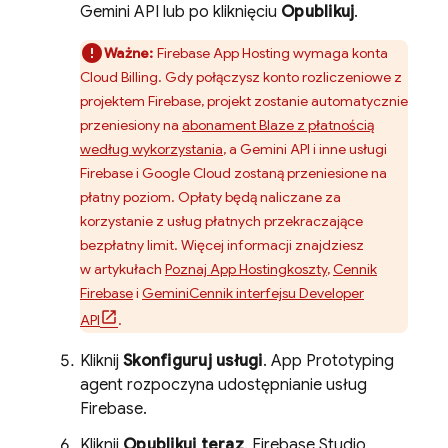
Gemini API
lub po kliknięciu
Opublikuj
.
Ważne:
Firebase App Hosting
wymaga konta
Cloud Billing
. Gdy połączysz konto rozliczeniowe z
projektem Firebase, projekt zostanie automatycznie
przeniesiony na
abonament Blaze z płatnością
według wykorzystania
, a
Gemini API
i inne usługi
Firebase i Google Cloud zostaną przeniesione na
płatny poziom. Opłaty będą naliczane za
korzystanie z usług płatnych przekraczające
bezpłatny limit. Więcej informacji znajdziesz
w artykułach
Poznaj
App Hosting
koszty
,
Cennik
Firebase
i
Gemini
Cennik interfejsu Developer
API
.
Kliknij
Skonfiguruj usługi
.
App Prototyping
agent
rozpoczyna udostępnianie usług
Firebase.
Kliknij
Opublikuj teraz
.
Firebase Studio