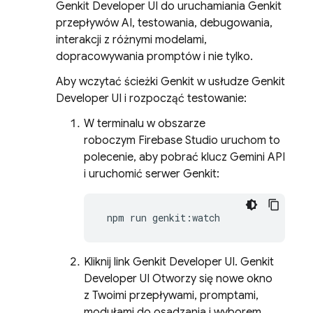
Genkit Developer UI
do uruchamiania
Genkit
przepływów AI, testowania, debugowania,
interakcji z różnymi modelami,
dopracowywania promptów i nie tylko.
Aby wczytać ścieżki
Genkit
w usłudze
Genkit
Developer UI
i rozpocząć testowanie:
W terminalu w obszarze
roboczym
Firebase Studio
uruchom to
polecenie, aby pobrać klucz
Gemini API
i uruchomić serwer
Genkit
:
npm
run
Kliknij link
Genkit Developer UI
.
Genkit
Developer UI
Otworzy się nowe okno
z Twoimi przepływami, promptami,
modułami do osadzania i wyborem