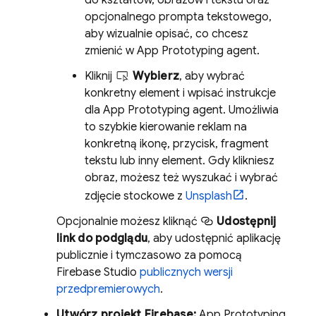
do kształtów, obrazów i tekstu oraz
opcjonalnego prompta tekstowego,
aby wizualnie opisać, co chcesz
zmienić w
App Prototyping agent
.
Kliknij
Wybierz
, aby wybrać
konkretny element i wpisać instrukcje
dla
App Prototyping agent
. Umożliwia
to szybkie kierowanie reklam na
konkretną ikonę, przycisk, fragment
tekstu lub inny element. Gdy klikniesz
obraz, możesz też wyszukać i wybrać
zdjęcie stockowe z
Unsplash
.
Opcjonalnie możesz kliknąć
Udostępnij
link do podglądu
, aby udostępnić aplikację
publicznie i tymczasowo za pomocą
Firebase Studio
publicznych wersji
przedpremierowych
.
Utwórz projekt Firebase:
App Prototyping