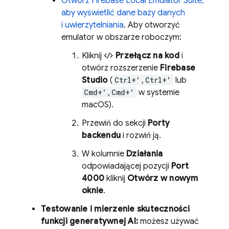
Otwórz
Firebase Local Emulator Suite
,
aby wyświetlić dane bazy danych
i uwierzytelniania
. Aby otworzyć
emulator w obszarze roboczym:
Kliknij
Przełącz na kod
i
otwórz rozszerzenie
Firebase
Studio
(
Ctrl+',Ctrl+'
lub
Cmd+',Cmd+'
w systemie
macOS).
Przewiń do sekcji
Porty
backendu
i rozwiń ją.
W kolumnie
Działania
odpowiadającej pozycji
Port
4000
kliknij
Otwórz w nowym
oknie
.
Testowanie i mierzenie skuteczności
funkcji generatywnej AI:
możesz używać