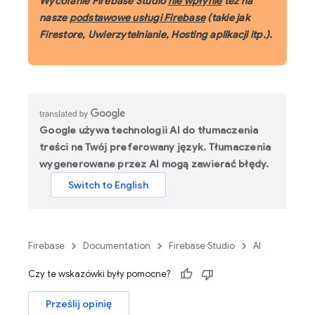
Wycofanie Firebase Studio
nie wpłynie
też na
nasze
podstawowe usługi Firebase
(takie jak
Firestore, Uwierzytelnianie, Hosting aplikacji itp.).
Google używa technologii AI do tłumaczenia
treści na Twój preferowany język. Tłumaczenia
wygenerowane przez AI mogą zawierać błędy.
Firebase
Documentation
Firebase Studio
AI
Czy te wskazówki były pomocne?
Prześlij opinię