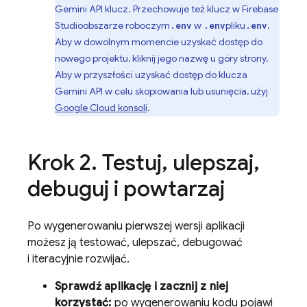
Gemini API
klucz. Przechowuje też klucz w
Firebase
Studio
obszarze roboczym
w
pliku
.
.env
.env
.env
Aby w dowolnym momencie uzyskać dostęp do
nowego projektu, kliknij jego nazwę u góry strony.
Aby w przyszłości uzyskać dostęp do klucza
Gemini API
w celu skopiowania lub usunięcia, użyj
Google Cloud
konsoli
.
Krok 2
.
Testuj
,
ulepszaj
,
debuguj i powtarzaj
Po wygenerowaniu pierwszej wersji aplikacji
możesz ją testować, ulepszać, debugować
i iteracyjnie rozwijać.
Sprawdź aplikację i zacznij z niej
korzystać:
po wygenerowaniu kodu pojawi