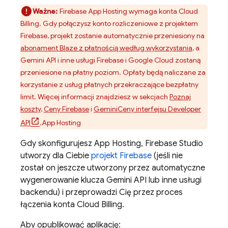
Ważne:
Firebase App Hosting
wymaga konta
Cloud
Billing
. Gdy połączysz konto rozliczeniowe z projektem
Firebase, projekt zostanie automatycznie przeniesiony na
abonament Blaze z płatnością według wykorzystania
, a
Gemini API
i inne usługi Firebase i Google Cloud zostaną
przeniesione na płatny poziom. Opłaty będą naliczane za
korzystanie z usług płatnych przekraczające bezpłatny
limit. Więcej informacji znajdziesz w sekcjach
Poznaj
koszty
,
Ceny Firebase
i
Gemini
Ceny interfejsu Developer
API
.
App Hosting
Gdy skonfigurujesz
App Hosting
,
Firebase Studio
utworzy dla Ciebie
projekt Firebase
(jeśli nie
został on jeszcze utworzony przez automatyczne
wygenerowanie klucza
Gemini API
lub inne usługi
backendu) i przeprowadzi Cię przez proces
łączenia konta
Cloud Billing
.
Aby opublikować aplikację: