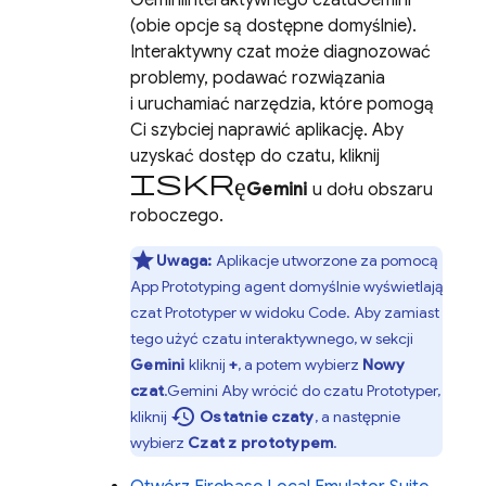
Gemini
interaktywnego czatu
Gemini
(obie opcje są dostępne domyślnie).
Interaktywny czat może diagnozować
problemy, podawać rozwiązania
i uruchamiać narzędzia, które pomogą
Ci szybciej naprawić aplikację. Aby
uzyskać dostęp do czatu, kliknij
iskrę
Gemini
u dołu obszaru
roboczego.
Uwaga:
Aplikacje utworzone za pomocą
App Prototyping agent
domyślnie wyświetlają
czat
Prototyper
w widoku
Code
. Aby zamiast
tego użyć czatu interaktywnego, w sekcji
Gemini
kliknij
+
, a potem wybierz
Nowy
czat
.
Gemini
Aby wrócić do czatu
Prototyper
,
history
kliknij
Ostatnie czaty
, a następnie
wybierz
Czat z prototypem
.