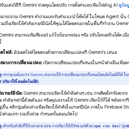
รับแต่งวิธีที่
Gemini
ช่วยคุณโดยปรับ การตั้งค่าและเพิ่มไฟล์กฎ AI
ดูข้อม
ามารถถาม
Gemini
คำถามและรับคำแนะนำโค้ดได้ ในโหมด Agent นั้น
รวมถึงเรียกใช้คำสั่งเทอร์มินัลให้คุณได้โดยตรงภายในพื้นที่ทำงาน
Gemin
Gemini
สามารถเพิ่มฟีเจอร์ แก้ไขข้อบกพร่อง หรือ ปรับโครงสร้างโค้ด เมื่
้
ดตไฟล์:
อัปเดตไฟล์โดยตรงด้วยการเปลี่ยนแปลงที่
Gemini
's เสนอ
สอบการเปลี่ยนแปลง:
เปิดการเปลี่ยนแปลงที่เสนอในหน้าต่างอื่นเพื่อ
ุ:
หากคุณต้องการ
Gemini
สามารถใช้การเปลี่ยนแปลงที่เสนอโดยอัตโนมัติได้ ใน
(เรียกใช้โดยอัตโนมัติ)
่งเทอร์มินัล:
Gemini
สามารถเรียกใช้คำสั่งต่างๆ เช่น การติดตั้งทรัพยา
คำสั่งเหล่านี้ด้วยตัวเอง หรือคุณจะขอให้
Gemini
เรียกใช้ก็ได้ หลังจากที
ึ้น คลิกปุ่มดังกล่าวเพื่อเรียกใช้คำสั่งในเทอร์มินัล ภายใน
Firebase St
้าต่างแชท รวมถึงช่วย กำหนดขั้นตอนถัดไป
ุ:
สำหรับคำสั่งที่ใช้เวลานาน (เช่น การเรียกใช้เซิร์ฟเวอร์ด้วย
) ปุ่ม
ย
npm run dev