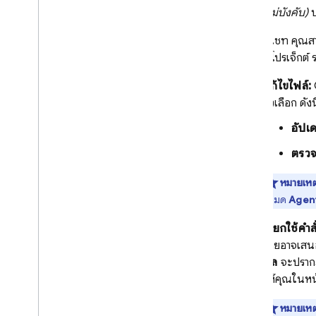
(ไม่บังคับ)
ป
ในแผงแชท คุณส
โค้ดของโปรเจ็กต์ 
แก้ไขไฟล์:
ตัวเลือก ดังนี
อัปเ
ตรวจ
หมายเหต
โหมด
Agent 
เรียกใช้คำสั
โดยอาจเสนอ 
นัล
จะปรากฏข
ให้คุณในหน
หมายเหต