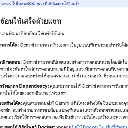
งทำงานต่อไปในเทอร์มินัลขณะที่เข้าถึงแชทได้อีกครั้ง
บซ้อนให้เสร็จด้วยแชท
งานพัฒนาที่ซับซ้อน ให้เสร็จได้ เช่น
กสารโค้ด:
Gemini
สามารถ สร้างเอกสารในรูปแบบที่เหมาะสมสำหรับโค้ดข
รณีทดสอบ:
Gemini
สามารถอัปเดตและสร้างการทดสอบหน่วยโดยอัตโนม
mini
จะค้นหาไฟล์การทดสอบหน่วยที่มีอยู่ และเพิ่มการทดสอบที่ขาดหา
บจะสร้างการทดสอบหน่วยให้คุณตรวจสอบ ทำซ้ำ และยอมรับ ซึ่งคุณสามา
รทรัพยากร Dependency:
คุณสามารถขอให้
Gemini
ตรวจหา ทรัพยาก
ล่านั้นได้โดยตรงจากอินเทอร์เฟซแชท
งสร้างโค้ด:
คุณสามารถขอให้
Gemini
ปรับโครงสร้างโค้ด ในนามของคุณไ
emini
จะสร้าง รายการการเปลี่ยนแปลงที่เสนอ และหลังจากตรวจสอบและ
เดตและเรียกใช้การทดสอบหน่วยเพื่อยืนยัน การปรับโครงสร้างและตรวจ
ะเรียกใช้เวิร์กโฟลว์ Docker:
หากคุณ
เปิดใช้ Docker ใน พื้นที่ทำงาน