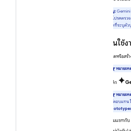
แชร์พื้นที่ทำงาน
สร้างปุ่มเพื่อนำเข้าโค้ดไปยัง Firebase
สำคัญ:
Gemini
Studio
Google โปรดตรวจสอบเ
ส่วนบุคคลที่ระบุตัวบ
โซลูชัน
พัฒนา เผยแพร่ และตรวจสอบเว็บ
แอปแบบ Full Stack
เริ่มต้นใช
สร้างแอปด้วย Gemini API
เปิดหรือสร้
แก้ปัญหาและแก้ไขข้อบกพร่อง
แก้ไขข้อบกพร่องของแอป
หมายเหต
การแก้ปัญหาและ คำถามที่พบบ่อย
spark
คลิก
Ge
ข้อมูลอ้างอิง
การอ้างอิง dev
.
nix
หมายเหต
โต้ตอบแทน ใ
ตอนนี้ Project IDX เป็นส่วนหนึ่งของ
Prototype
Firebase Studio แล้ว
ซอฟต์แวร์ที่ได้รับอนุญาต
เริ่มแชทกับ
เชื่อมต่อกับเรา