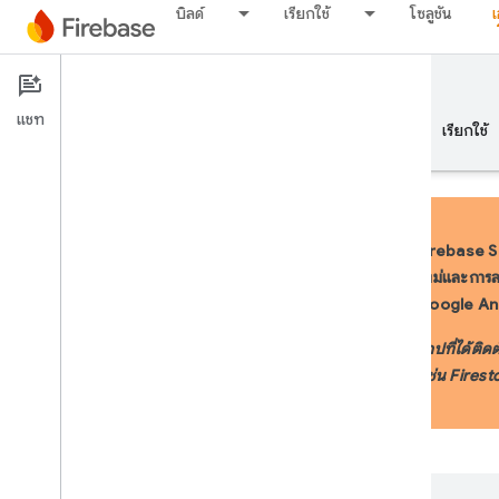
บิลด์
เรียกใช้
โซลูชัน
Documentation
Firebase Studio
แชท
ภาพรวม
พื้นฐาน
AI
บิลด์
เรียกใช้
Firebase St
ใหม่และการลง
ภาพรวม
Google Ant
พัฒนาด้วยความช่วยเหลือจาก AI
แอปที่ได้ติด
(เช่น Fires
พัฒนาด้วยความช่วยเหลือจาก AI
Gemini ใน Firebase
เครื่องมือและการผสานรวม AI