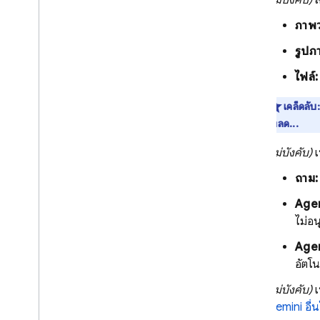
(ไม่บังคับ)
ส
สร้างแอปที่ทำงานด้วยระบบ AI
ภาพว
ตรรกะ AI ของ Firebase
รูปภ
ไฟล์:
เคล็ดลับ:
โหลด...
(ไม่บังคับ)
เ
ถาม:
Agen
ไม่อนุ
Agent
อัตโน
(ไม่บังคับ)
เ
Gemini
อื่