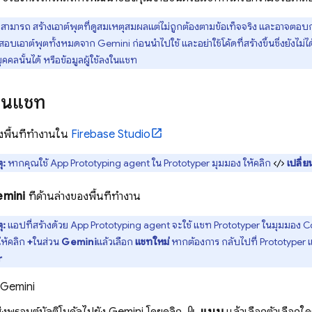
สามารถ สร้างเอาต์พุตที่ดูสมเหตุสมผลแต่ไม่ถูกต้องตามข้อเท็จจริง และอาจตอบกลั
อาต์พุตทั้งหมดจาก Gemini ก่อนนำไปใช้ และอย่าใช้โค้ดที่สร้างขึ้นซึ่งยังไม่ได
ุคคลนั้นได้ หรือข้อมูลผู้ใช้ลงในแชท
้งานแชท
างพื้นที่ทำงานใน
Firebase Studio
ุ:
หากคุณใช้
App Prototyping agent
ใน
Prototyper
มุมมอง ให้คลิก
เปลี่ย
mini
ที่ด้านล่างของพื้นที่ทำงาน
ุ:
แอปที่สร้างด้วย
App Prototyping agent
จะใช้ แชท
Prototyper
ในมุมมอง
C
ห้คลิก
+
ในส่วน
Gemini
แล้วเลือก
แชทใหม่
หากต้องการ กลับไปที่
Prototyper
แ
r
Gemini