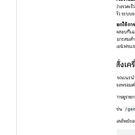
อย่างรวดเร
แล้ว ระบบจ
เรียกใช้
ทดสอบที่เฉ
เหมาะสมสำห
เทอร์เฟซแ
ใช้คำสั่งเ
คุณสามารถแนะนำเ
เริ่มต้นของพรอม
หากต้องการดูรายกา
ตัวอย่างเช่น
/ge
ตัวอย่างผลลัพธ์ขอ