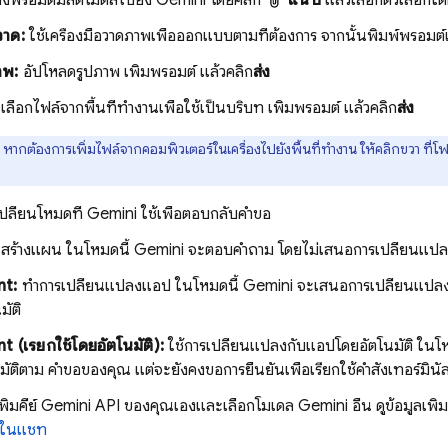
่งพรอมต์มัลติโมดัลไปยัง
Gemini
โดยคลิก
แนบ
แล้วเลือกตัวเลือกใดต
าด:
ใช้เครื่องมือวาดภาพเพื่อออกแบบตามที่ต้องการ จากนั้นพิมพ์พรอมต์
าพ:
อัปโหลดรูปภาพ เพิ่มพรอมต์ แล้วคลิก
ส่ง
เลือกไฟล์จากพื้นที่ทำงานเพื่อใช้เป็นบริบท เพิ่มพรอมต์ แล้วคลิก
ส่ง
หากต้องการเพิ่มไฟล์จากคอมพิวเตอร์ในเครื่องไปยังพื้นที่ทำงาน ให้คลิกขวา ที่
ปลี่ยนโหมดที่
Gemini
ใช้เพื่อตอบกลับคำขอ
สร้างแผน ในโหมดนี้
Gemini
จะตอบคำถาม โดยไม่เสนอการเปลี่ยนแปล
t:
ทำการเปลี่ยนแปลงแอป ในโหมดนี้
Gemini
จะเสนอการเปลี่ยนแปลงแ
มัติ
 (เรียกใช้โดยอัตโนมัติ):
ใช้การเปลี่ยนแปลงกับแอปโดยอัตโนมัติ ในโ
มัติตาม คำขอของคุณ แต่จะยังคงขอการยืนยันเพื่อเรียกใช้คำสั่งเทอร์มินั
พิ่มคีย์
Gemini API
ของคุณเองและเลือกโมเดล
Gemini
อื่น ดูข้อมูลเพิ่
นในแชท