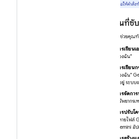
เพื่อให้คำสั่
ทำงานที่ซั
Gemini
ช่วยคุณทำ
การเขียนเอ
ของฉัน"
การเขียนก
ของฉัน"
Ge
มีอยู่ ระบ
การจัดกา
ทรัพยากรเห
การปรับโคร
หลายไฟล์
G
Gemini
อัป
การสร้างแล