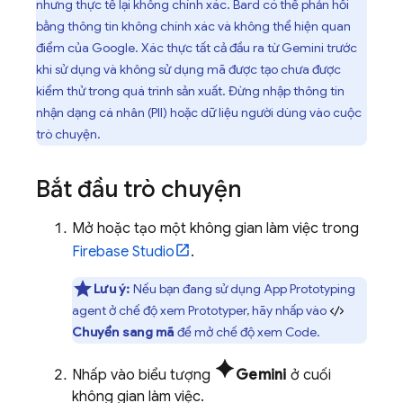
nhưng thực tế lại không chính xác. Bard có thể phản hồi
bằng thông tin không chính xác và không thể hiện quan
điểm của Google. Xác thực tất cả đầu ra từ Gemini trước
khi sử dụng và không sử dụng mã được tạo chưa được
kiểm thử trong quá trình sản xuất. Đừng nhập thông tin
nhận dạng cá nhân (PII) hoặc dữ liệu người dùng vào cuộc
trò chuyện.
Bắt đầu trò chuyện
Mở hoặc tạo một không gian làm việc trong
Firebase Studio
.
Lưu ý:
Nếu bạn đang sử dụng
App Prototyping
agent
ở chế độ xem
Prototyper
, hãy nhấp vào
Chuyển sang mã
để mở chế độ xem
Code
.
spark
Nhấp vào biểu tượng
Gemini
ở cuối
không gian làm việc.