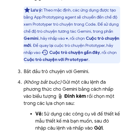
Lưu ý:
Theo mặc định, các ứng dụng được tạo
bằng
App Prototyping agent
sẽ chuyển đến chế độ
xem
Prototyper
trò chuyện trong
Code
. Để sử dụng
chế độ trò chuyện tương tác
Gemini
, trong phần
Gemini
, hãy nhấp vào
+
, rồi chọn
Cuộc trò chuyện
mới
. Để quay lại cuộc trò chuyện
Prototyper
, hãy
history
nhấp vào
Cuộc trò chuyện gần đây
, rồi chọn
Cuộc trò chuyện với Prototyper
.
Bắt đầu trò chuyện với
Gemini
.
(Không bắt buộc)
Gửi một câu lệnh đa
phương thức cho
Gemini
bằng cách nhấp
vào biểu tượng
Đính kèm
rồi chọn một
trong các lựa chọn sau:
Vẽ:
Sử dụng các công cụ vẽ để thiết kế
mẫu thiết kế mà bạn muốn, sau đó
nhập câu lệnh và nhấp vào
Gửi
.