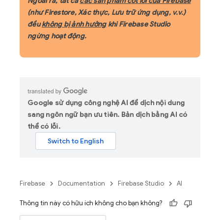
Ngoài ra, tất cả
các sản phẩm cốt lõi của Firebase
(như Firestore, Xác thực, Lưu trữ ứng dụng, v.v.)
đều
không bị ảnh hưởng
khi Firebase Studio
ngừng hoạt động.
Google sử dụng công nghệ AI để dịch nội dung
sang ngôn ngữ bạn ưu tiên. Bản dịch bằng AI có
thể có lỗi.
Firebase
Documentation
Firebase Studio
AI
Thông tin này có hữu ích không cho bạn không?