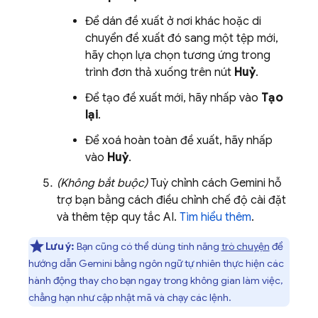
Để dán đề xuất ở nơi khác hoặc di
chuyển đề xuất đó sang một tệp mới,
hãy chọn lựa chọn tương ứng trong
trình đơn thả xuống trên nút
Huỷ
.
Để tạo đề xuất mới, hãy nhấp vào
Tạo
lại
.
Để xoá hoàn toàn đề xuất, hãy nhấp
vào
Huỷ
.
(Không bắt buộc)
Tuỳ chỉnh cách
Gemini
hỗ
trợ bạn bằng cách điều chỉnh chế độ cài đặt
và thêm tệp quy tắc AI.
Tìm hiểu thêm
.
Lưu ý:
Bạn cũng có thể dùng tính năng
trò chuyện
để
hướng dẫn
Gemini
bằng ngôn ngữ tự nhiên thực hiện các
hành động thay cho bạn ngay trong không gian làm việc,
chẳng hạn như cập nhật mã và chạy các lệnh.