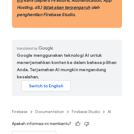
inti
kami (seperti Firestore, Authentication, App
Hosting, dll.)
tidak akan terpengaruh
oleh
penghentian Firebase Studio.
Google menggunakan teknologi AI untuk
menerjemahkan konten ke dalam bahasa pilihan
Anda. Terjemahan AI mungkin mengandung
kesalahan.
Firebase
Documentation
Firebase Studio
AI
Apakah informasi ini membantu?