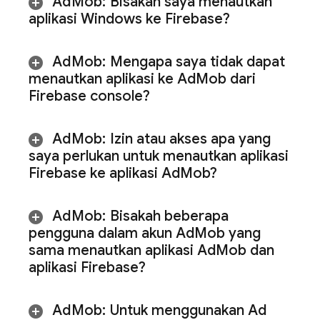
Ad
Mob
:
Bisakah saya menautkan
aplikasi Windows ke Firebase?
Ad
Mob
:
Mengapa saya tidak dapat
menautkan aplikasi ke
Ad
Mob
dari
Firebase
console?
Ad
Mob
:
Izin atau akses apa yang
saya perlukan untuk menautkan aplikasi
Firebase ke aplikasi
Ad
Mob
?
Ad
Mob
:
Bisakah beberapa
pengguna dalam akun
Ad
Mob
yang
sama menautkan aplikasi
Ad
Mob
dan
aplikasi Firebase?
Ad
Mob
:
Untuk menggunakan
Ad