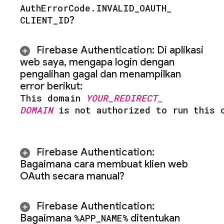
Auth
Error
Code
.
INVALID
_
OAUTH
_
CLIENT
_
ID
?
Firebase Authentication
:
Di aplikasi
web saya
,
mengapa login dengan
pengalihan gagal dan menampilkan
error berikut:
This domain
YOUR
_
REDIRECT
_
DOMAIN
is not authorized to run this 
Firebase Authentication
:
Bagaimana cara membuat klien web
OAuth secara manual?
Firebase Authentication
:
Bagaimana
%APP
_
NAME%
ditentukan