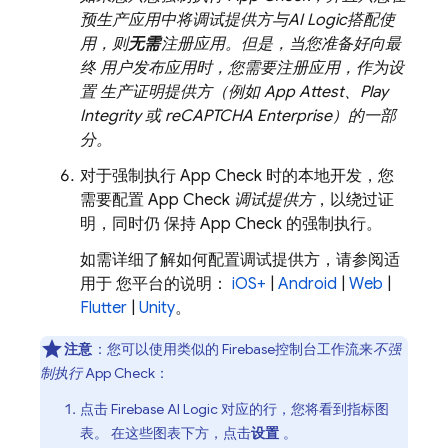
预生产应用中将调试提供方与
AI Logic
搭配使
用，则
无需
注册应用。但是，当您准备好向最
终 用户发布应用时，您需要注册应用，作为设
置 生产证明提供方（例如 App Attest、Play
Integrity 或 reCAPTCHA Enterprise）的一部
分。
对于强制执行
App Check
时的本地开发，您
需要配置
App Check
调试提供方
，以绕过证
明，同时仍 保持
App Check
的强制执行。
如需详细了解如何配置调试提供方，请参阅适
用于 您平台的说明：
iOS+
|
Android
|
Web
|
Flutter
|
Unity
。
注意
：您可以使用类似的
Firebase
控制台工作流来
不强
制执行
App Check
：
点击
Firebase AI Logic
对应的行，您将看到指标图
表。 在这些图表下方，点击
设置
。