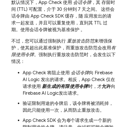
默认情况下，
App Check
使用
会话令牌
，其 存留时
间 (TTL) 可配置，介于
30 分钟
到
7 天
之间。 这些会
话令牌由
App Check
SDK 缓存，随 应用发出的请
求一起发送，并且可以重复使用，直到其 TTL 过
期。使用会话令牌被视为基准保护
。
不过，您可以通过强制执行
重放攻击防范
来增强保
护，使其超出此基准保护，而重放攻击防范会改用
有
限使用令牌
。强制执行重放攻击防范时，会发生以下
情况：
App Check
将阻止使用
会话令牌
向
Firebase
AI Logic
发出的请求。相反，
App Check
仅在
请求使用
新生成的有限使用令牌
时，才
允许
向
Firebase AI Logic
发出请求。
验证限制用途的令牌后，该令牌将被消耗掉，
因此只能使用一次，从而防止重放攻击。
App Check
SDK 会为
每
个请求生成一个新的