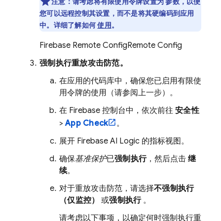
注意：请考虑将有限使用令牌设置为 参数，以便
您可以远程控制其设置，而不是将其硬编码到应用
中。详细了解如何
使用
。
Firebase Remote Config
Remote Config
强制执行重放攻击防范。
在应用的代码库中，确保您已启用有限使
用令牌的使用（请参阅上一步）。
在
Firebase
控制台中，依次前往
安全性
>
App Check
。
展开
Firebase AI Logic
的指标视图。
确保
基准保护
已
强制执行
，然后点击
继
续
。
对于重放攻击防范，请选择
不强制执行
（仅监控）
或
强制执行
。
请考虑以下事项，以确定何时强制执行重