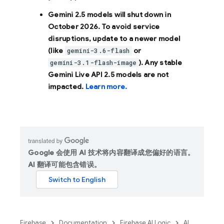
Gemini 2.5 models will shut down in
October 2026
. To avoid service
disruptions, update to a newer model
(like
or
gemini-3.6-flash
). Any stable
gemini-3.1-flash-image
Gemini Live API 2.5 models are not
impacted.
Learn more.
Google 会使用 AI 技术将内容翻译成您偏好的语言。
AI 翻译可能包含错误。
Firebase
Documentation
Firebase AI Logic
AI