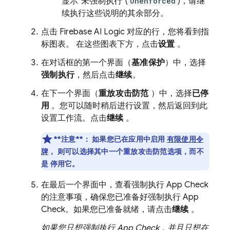
显示“未强制执行”(
Unenforced
)，请继
续执行这些说明的其余部分。
点击
Firebase AI Logic
对应的行，您将看到指
标图表。 在这些图表下方，点击
设置
。
在对话框的第一个界面（
基准保护
）中，选择
强制执行
，然后点击
继续
。
在下一个界面（
重放攻击防范
）中，选择
已停
用
。您可以随时稍后进行设置，然后返回到此
设置工作流。点击
继续
。
**注意**：
如果您已在应用中启用
有限使用令
牌
， 则可以选择其中一个重放攻击防范选项，而不
是 停用它。
在最后一个界面中，查看强制执行
App Check
的注意事项，确保您已准备好强制执行
App
Check
。如果您已准备就绪，请点击
继续
。
如果您只想强制执行
App Check
，并且只想在