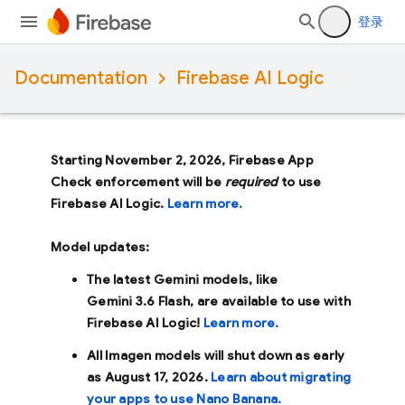
登录
Documentation
Firebase AI Logic
Starting November 2, 2026, Firebase App
Check enforcement will be
required
to use
Firebase AI Logic.
Learn more.
Model updates:
The latest Gemini models, like
Gemini 3.6 Flash
, are available to use with
Firebase AI Logic!
Learn more.
All Imagen models will shut down as early
as
August 17, 2026
.
Learn about migrating
your apps to use Nano Banana.