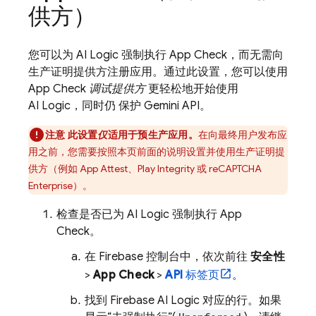
供方）
您可以为
AI Logic
强制执行
App Check
，而无需向
生产证明提供方注册应用。通过此设置，您可以使用
App Check
调试提供方
更轻松地开始使用
AI Logic
，同时仍 保护
Gemini API
。
注意
此设置
仅
适用于预生产应用。
在向最终用户发布应
用之前，您需要按照本页前面的说明设置并使用生产证明提
供方（例如 App Attest、Play Integrity 或 reCAPTCHA
Enterprise）。
检查是否已为
AI Logic
强制执行
App
Check
。
在
Firebase
控制台中，依次前往
安全性
>
App Check
>
API
标签页
。
找到
Firebase AI Logic
对应的行。如果