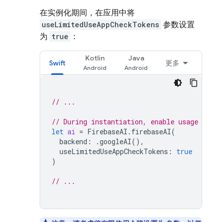
在实例化期间，在应用中将
useLimitedUseAppCheckTokens
参数设置
为
true
：
Kotlin
Java
Swift
更多
// ...
// During instantiation, enable usage of l
let
ai
=
FirebaseAI
.
firebaseAI
(
backend
:
.
googleAI
(),
useLimitedUseAppCheckTokens
:
true
)
// ...