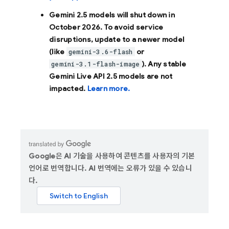
Gemini 2.5 models will shut down in
October 2026
. To avoid service
disruptions, update to a newer model
(like
or
gemini-3.6-flash
). Any stable
gemini-3.1-flash-image
Gemini Live API 2.5 models are not
impacted.
Learn more.
Google은 AI 기술을 사용하여 콘텐츠를 사용자의 기본
언어로 번역합니다. AI 번역에는 오류가 있을 수 있습니
다.