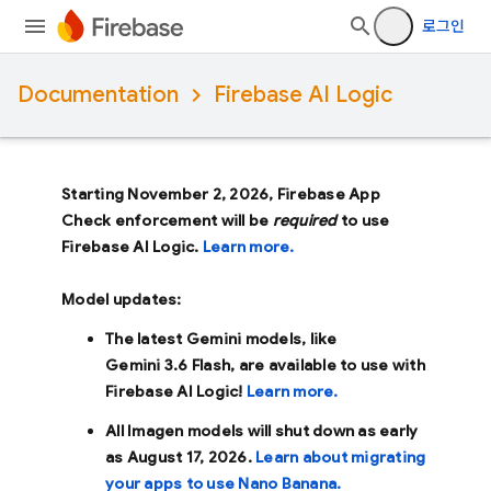
로그인
Documentation
Firebase AI Logic
Starting November 2, 2026, Firebase App
Check enforcement will be
required
to use
Firebase AI Logic.
Learn more.
Model updates:
The latest Gemini models, like
Gemini 3.6 Flash
, are available to use with
Firebase AI Logic!
Learn more.
All Imagen models will shut down as early
as
August 17, 2026
.
Learn about migrating
your apps to use Nano Banana.