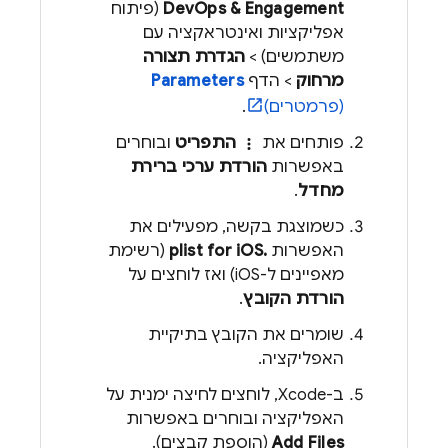
DevOps & Engagement
(פיתוח
אפליקציות ואינטראקציה עם
משתמשים) >
הגדרת תצורה
מרחוק
> הדף
Parameters
(פרמטרים)
.
פותחים את
התפריט
ובוחרים
more_vert
באפשרות
הורדת ערכי ברירת
מחדל
.
כשמוצגת בקשה, מפעילים את
האפשרות
.plist for iOS
(רשימת
מאפיינים ל-iOS) ואז לוחצים על
הורדת הקובץ
.
שומרים את הקובץ בתיקיית
האפליקציה.
ב-Xcode, לוחצים לחיצה ימנית על
האפליקציה ובוחרים באפשרות
Add Files
(הוספת קבצים).