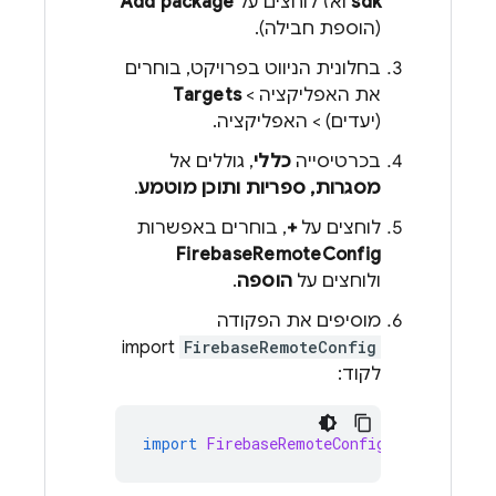
sdk
ואז לוחצים על
Add package
(הוספת חבילה).
בחלונית הניווט בפרויקט, בוחרים
את האפליקציה >
Targets
(יעדים) > האפליקציה.
בכרטיסייה
כללי
, גוללים אל
מסגרות, ספריות ותוכן מוטמע
.
לוחצים על
+
, בוחרים באפשרות
FirebaseRemoteConfig
ולוחצים על
הוספה
.
מוסיפים את הפקודה
import
FirebaseRemoteConfig
לקוד:
import
FirebaseRemoteConfig