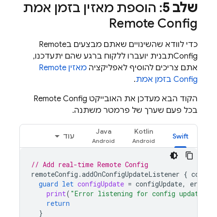
שלב 5
: הוספת מאזין בזמן אמת
Remote Config
כדי לוודא שהשינויים שאתם מבצעים ב
Remote
Config
תבנית יועברו ללקוח ברגע שהם יתעדכנו,
אתם צריכים להוסיף לאפליקציה
מאזין
Remote
Config
בזמן אמת
.
הקוד הבא מעדכן את האובייקט
Remote Config
בכל פעם שערך של פרמטר משתנה.
Java
Kotlin
Swift
עוד
// Add real-time 
Remote Config
remoteConfig
.
addOnConfigUpdateListener
{
config
guard
let
configUpdate
=
configUpdate
,
error
=
print
(
"Error listening for config updates: 
return
}