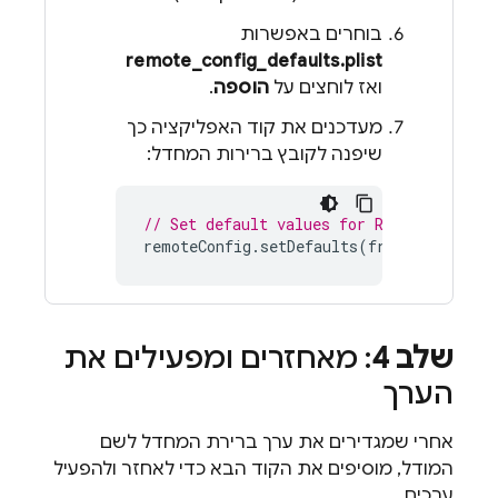
בוחרים באפשרות
remote_config_defaults.plist
ואז לוחצים על
הוספה
.
מעדכנים את קוד האפליקציה כך
שיפנה לקובץ ברירות המחדל:
// Set default values for Remote Config
remoteConfig
.
setDefaults
(
fromPlist
:
"re
שלב 4
: מאחזרים ומפעילים את
הערך
אחרי שמגדירים את ערך ברירת המחדל לשם
המודל, מוסיפים את הקוד הבא כדי לאחזר ולהפעיל
ערכים.