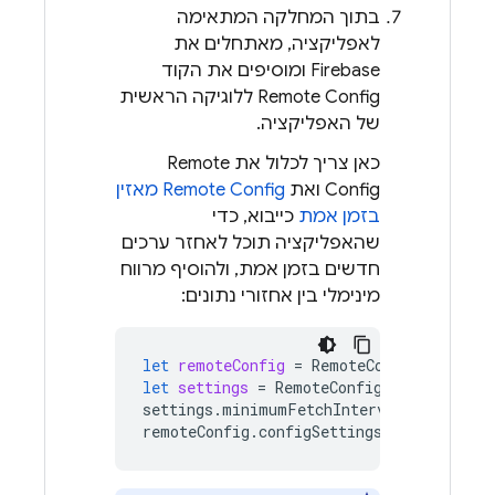
בתוך המחלקה המתאימה
לאפליקציה, מאתחלים את
Firebase ומוסיפים את הקוד
Remote Config
ללוגיקה הראשית
של האפליקציה.
כאן צריך לכלול את
Remote
Config
ואת
Remote Config
מאזין
בזמן אמת
כייבוא, כדי
שהאפליקציה תוכל לאחזר ערכים
חדשים בזמן אמת, ולהוסיף מרווח
מינימלי בין אחזורי נתונים:
let
remoteConfig
=
RemoteConfig
.
remoteC
let
settings
=
RemoteConfigSettings
()
settings
.
minimumFetchInterval
=
3600
remoteConfig
.
configSettings
=
settings