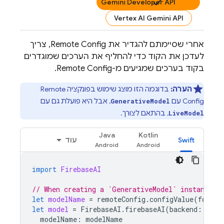
Gemini Developer API
Vertex AI Gemini API
אחרי שסיימתם להגדיר את
Remote Config
, צריך
לעדכן את הקוד כדי להחליף את הערכים שמוגדרים
בקוד בערכים שמגיעים מ-
Remote Config
.
הערה:
בדוגמה הזו מוצג שימוש בפונקציה
Remote
Config
עם
, אבל היא פועלת גם עם
GenerativeModel
, בהתאם לצורך.
LiveModel
Java
Kotlin
Swift
עוד
import
FirebaseAI
// When creating a `GenerativeModel` instance, 
let
modelName
=
remoteConfig
.
configValue
(
forKey
let
model
=
FirebaseAI
.
firebaseAI
(
backend
:
.
goo
modelName
:
modelName