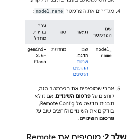
אם השתמשתם בעבר בתבניות לקוח).
מגדירים את הפרמטר
model_name
:
ערך
שם
תיאור
סוג
ברירת
הפרמטר
מחדל
gemini-
model
_
שם
מחרוזת
3
.
6-
name
הדגם.
flash
שמות
הדגמים
הזמינים
אחרי שמוסיפים את הפרמטר הזה,
לוחצים על
פרסום השינויים
. אם זו לא
תבנית חדשה של
Remote Config
,
בודקים את השינויים ולוחצים שוב על
פרסום השינויים
.
שלב 2
: מוסיפים את
Remote