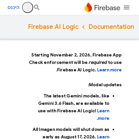
היכנס
Firebase AI Logic
Documentation
Starting November 2, 2026, Firebase App
Check enforcement will be
required
to use
Firebase AI Logic.
Learn more.
Model updates:
The latest Gemini models, like
Gemini 3.6 Flash
, are available to
use with Firebase AI Logic!
Learn
more.
All Imagen models will shut down as
early as
August 17, 2026
.
Learn