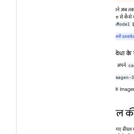
ग्राउंडिंग - Google Maps
अगर आपने अब त
जवाब जनरेट करने की सुविधा को
Firebase से कैसे क
कंट्रोल करना
ImagenModel
इ
विकल्पों की खास जानकारी
प्रॉम्प्ट डिज़ाइन
हमारे सभी दस्तावेज
मॉडल का कॉन्फ़िगरेशन
Gemini जवाब ढूँढ रहा है
इस सुविधा के
सुरक्षा की सेटिंग
Imagen
अपने
ca
सिस्टम से जुड़े निर्देश
प्रोडक्शन के लिए तैयार हो जाएं
imagen-3
प्रोडक्शन की चेकलिस्ट
ध्यान दें कि
Image
भरोसेमंद उपयोगकर्ताओं के लिए अनुरोधों
को सीमित करना
मॉडल का नाम रिमोट से बदलना
कंट्रोल 
स्थान
कॉन्टेक्स्ट कैश मेमोरी
कीमत तय करना
नीचे दिए गए सैंपल 