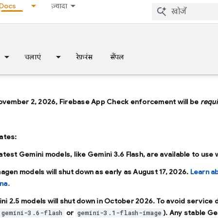
Docs
ज़्यादा
चलाएं
रेफ़रंस
सैंपल
ovember 2, 2026, Firebase App Check enforcement will be
requ
ates:
latest Gemini models, like
Gemini 3.6 Flash
, are available to use
Imagen models will shut down as early as
August 17, 2026
.
Learn a
na.
ni 2.5 models will shut down in
October 2026
. To avoid service
or
). Any stable Ge
gemini-3.6-flash
gemini-3.1-flash-image