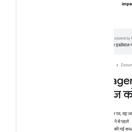
impa
Firebase Studio
एआई की मदद से काम करने वाले
ऐप्लिकेशन बनाना
Firebase एआई लॉजिक
का इस्तेमाल क
शुरुआती जानकारी
शुरू करना
Firebase
Docum
App Check की मदद से गलत इस्तेमाल
को रोकना
Imagen
मॉडल
SDK टूल के रेफ़रंस दस्तावेज़
इमेज क
मुख्य सुविधाएं
लेख
चैट
इस पेज पर, यह ज
इमेज
शुरू करने से पहले
इमेज का विश्लेषण करना
कंट्रोल की गई कस्