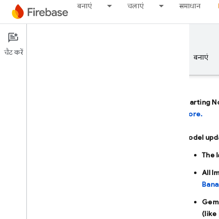
बनाएं
चलाएं
समाधान
Documentation
Firebase AI Logic
चैट करें
खास जानकारी
बुनियादी जानकारी
AI
बनाएं
Starting N
more.
खास जानकारी
Model upd
एआई की मदद से डेवलप करना
The 
एआई की मदद से डेवलप करना
All 
Bana
Gemini in Firebase
Gemi
(like
एआई टूल और इंटिग्रेशन