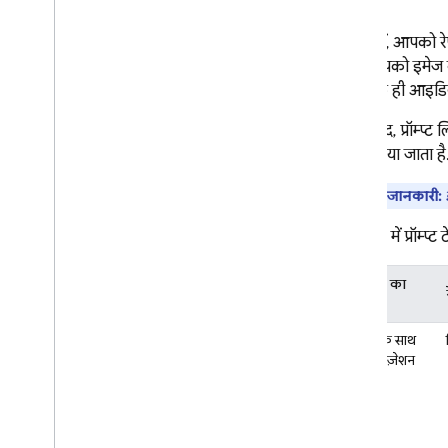
डेटा को मैनेज करना और ज़िम्मेदार तरीके
से इस्तेमाल की जाने वाली एआई
टेक्नोलॉजी
अनुरोध में, आपको र
इसमें आपको इमेज क
Cloud Audit Logging
लिए, एक ही आइडिय
अक्सर पूछे जाने वाले सवाल और समस्या
इसके बाद, प्रॉम्प्ट
का हल
रेफ़रंस दिया जाता है
गड़बड़ी के कोड
सुझाव दें
अहम जानकारी:
इस टेबल में प्रॉम्प्
इस्तेमाल का
उदाहरण
कंट्रोल के साथ
कस्टमाइज़ेशन