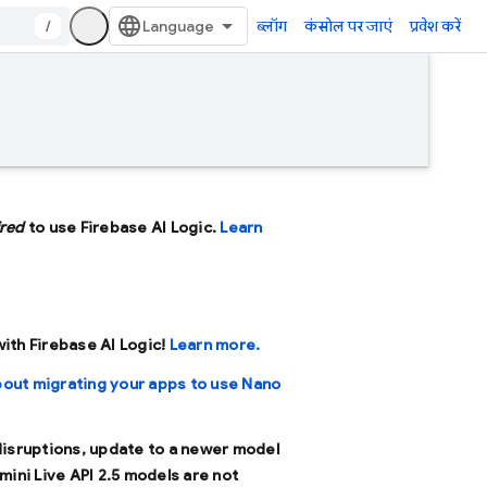
/
ब्लॉग
कंसोल पर जाएं
प्रवेश करें
ired
to use Firebase AI Logic.
Learn
 with Firebase AI Logic!
Learn more.
bout migrating your apps to use Nano
 disruptions, update to a newer model
mini Live API 2.5 models are not