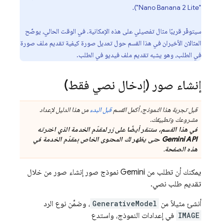
"Nano Banana 2 Lite").
سيتوفّر قريبًا مثال تفصيلي على هذه الإمكانية. في الوقت الحالي، يوضّح
المثالان الأخيران في هذا القسم حول تعديل صورة كيفية تقديم ملف صورة
في الطلب، وهو يشبه تقديم ملف فيديو في الطلب.
إنشاء صور (إدخال نصي فقط)
قبل تجربة هذا النموذج، أكمل القسم
قبل البدء
من هذا الدليل لإعداد
مشروعك وتطبيقك.
في هذا القسم، ستنقر أيضًا على زر لمقدّم الخدمة الذي اخترته
Gemini API
حتى يظهر لك المحتوى الخاص بمقدّم الخدمة في
هذه الصفحة
.
يمكنك أن تطلب من
Gemini
نموذج صور إنشاء صور من خلال
تقديم طلب نصي.
أنشئ مثيلاً من
GenerativeModel
، وضمِّن نوع الرد
IMAGE
في إعدادات النموذج، واستدعِ