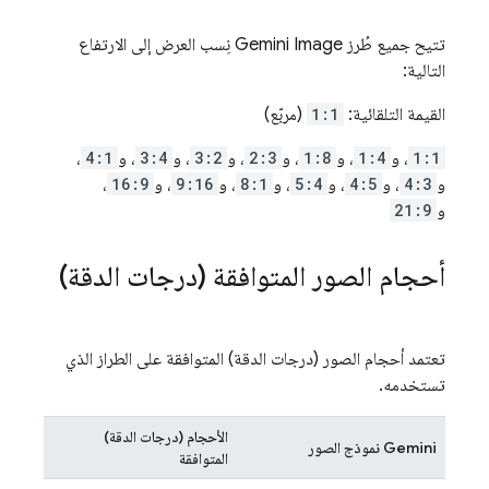
تتيح جميع طُرز
Gemini
Image نِسب العرض إلى الارتفاع
التالية:
القيمة التلقائية:
1:1
(مربّع)
1:1
، و
1:4
، و
1:8
، و
2:3
، و
3:2
، و
3:4
، و
4:1
،
و
4:3
، و
4:5
، و
5:4
، و
8:1
، و
9:16
، و
16:9
،
و
21:9
أحجام الصور المتوافقة (درجات الدقة)
تعتمد أحجام الصور (درجات الدقة) المتوافقة على الطراز الذي
تستخدمه.
الأحجام (درجات الدقة)
Gemini
نموذج الصور
المتوافقة