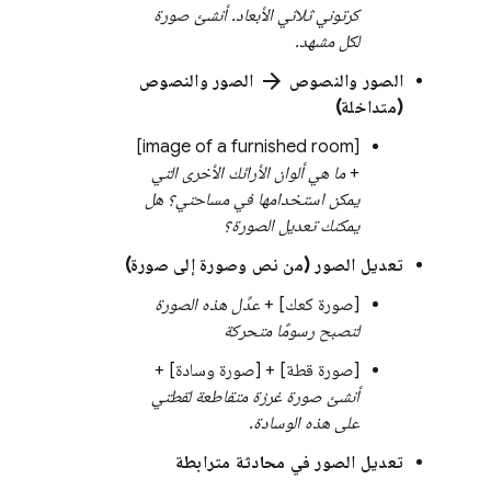
كرتوني ثلاثي الأبعاد. أنشئ صورة
لكل مشهد.
arrow_forward
الصور والنصوص
الصور والنصوص
(متداخلة)
[image of a furnished room]
+
ما هي ألوان الأرائك الأخرى التي
يمكن استخدامها في مساحتي؟ هل
يمكنك تعديل الصورة؟
تعديل الصور (من نص وصورة إلى صورة)
[صورة كعك] +
عدِّل هذه الصورة
لتصبح رسومًا متحركة
[صورة قطة] + [صورة وسادة] +
أنشئ صورة غرزة متقاطعة لقطتي
على هذه الوسادة.
تعديل الصور في محادثة مترابطة