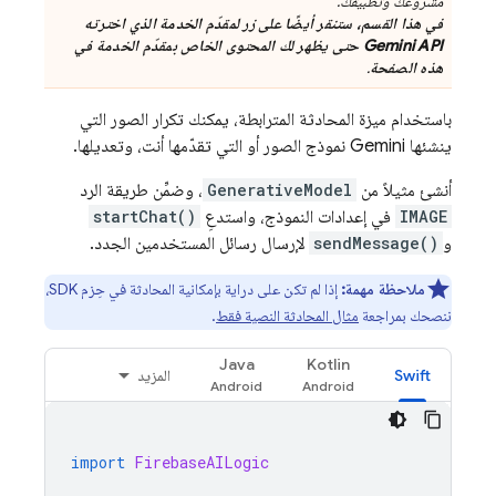
مشروعك وتطبيقك.
في هذا القسم، ستنقر أيضًا على زر لمقدّم الخدمة الذي اخترته
Gemini API
حتى يظهر لك المحتوى الخاص بمقدّم الخدمة في
هذه الصفحة
.
باستخدام ميزة المحادثة المترابطة، يمكنك تكرار الصور التي
ينشئها
Gemini
نموذج الصور أو التي تقدّمها أنت، وتعديلها.
أنشئ مثيلاً من
GenerativeModel
، وضمِّن طريقة الرد
IMAGE
في إعدادات النموذج، واستدعِ
startChat()
و
sendMessage()
لإرسال رسائل المستخدمين الجدد.
ملاحظة مهمة:
إذا لم تكن على دراية بإمكانية المحادثة في حِزم SDK،
ننصحك بمراجعة
مثال المحادثة النصية فقط
.
Java
Kotlin
Swift
المزيد
import
FirebaseAILogic