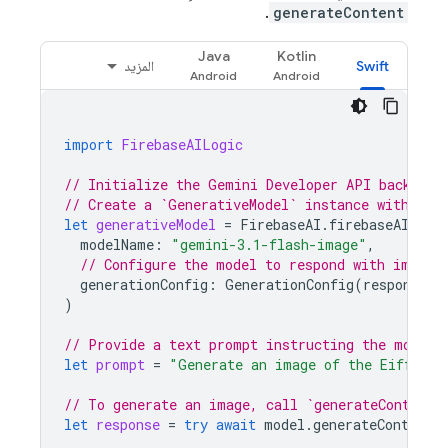
.
generateContent
Java
Kotlin
Swift
المزيد
import
FirebaseAILogic
// Initialize the Gemini Developer API backend 
// Create a `GenerativeModel` instance with a G
let
generativeModel
=
FirebaseAI
.
firebaseAI
(
bac
modelName
:
"gemini-3.1-flash-image"
,
// Configure the model to respond with images
generationConfig
:
GenerationConfig
(
responseMo
)
// Provide a text prompt instructing the model 
let
prompt
=
"Generate an image of the Eiffel t
// To generate an image, call `generateContent`
let
response
=
try
await
model
.
generateContent
(