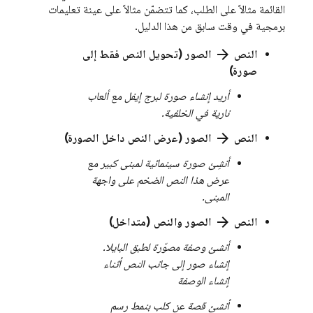
القائمة مثالاً على الطلب، كما تتضمّن مثالاً على عينة تعليمات
برمجية في وقت سابق من هذا الدليل.
arrow_forward
النص
الصور (تحويل النص فقط إلى
صورة)
أريد إنشاء صورة لبرج إيفل مع ألعاب
نارية في الخلفية.
arrow_forward
النص
الصور (عرض النص داخل الصورة)
أنشِئ صورة سينمائية لمبنى كبير مع
عرض هذا النص الضخم على واجهة
المبنى.
arrow_forward
النص
الصور والنص (متداخل)
أنشئ وصفة مصوّرة لطبق البايلا.
إنشاء صور إلى جانب النص أثناء
إنشاء الوصفة
أنشئ قصة عن كلب بنمط رسم