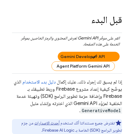
قبل البدء
انقر على موفّر
Gemini API
لعرض المحتوى والرمز الخاصين بموفّر
الخدمة على هذه الصفحة.
Gemini Developer API
Agent Platform Gemini API
إذا لم يسبق لك إجراء ذلك، عليك إكمال
دليل بدء الاستخدام
الذي
يوضّح كيفية إعداد مشروع Firebase وربط تطبيقك بـ
Firebase وإضافة حزمة تطوير البرامج (SDK) وتهيئة خدمة
الخلفية لمزوّد
Gemini API
الذي اخترته وإنشاء مثيل
.
GenerativeModel
تفترض جميع مستنداتنا أنّك تستخدم
أحدث الإصدارات
من حِزم
تطوير البرامج (SDK) الخاصة بـ
Firebase AI Logic
.