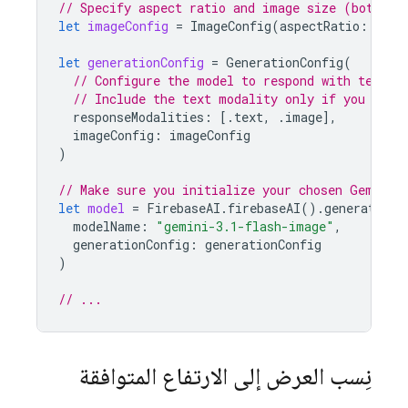
// Specify aspect ratio and image size (both op
let
imageConfig
=
ImageConfig
(
aspectRatio
:
.
lan
let
generationConfig
=
GenerationConfig
(
// Configure the model to respond with text (
// Include the text modality only if you want
responseModalities
:
[.
text
,
.
image
],
imageConfig
:
imageConfig
)
// Make sure you initialize your chosen Gemini 
let
model
=
FirebaseAI
.
firebaseAI
().
generativeM
modelName
:
"gemini-3.1-flash-image"
,
generationConfig
:
generationConfig
)
// ...
نِسب العرض إلى الارتفاع المتوافقة