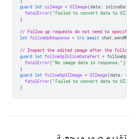
}
guard
let
uiImage
=
UIImage
(
data
:
inlineDataPar
fatalError
(
"Failed to convert data to UIImage
}
// Follow up requests do not need to specify th
let
followUpResponse
=
try
await
chat
.
sendMessag
// Inspect the edited image after the follow up
guard
let
followUpInlineDataPart
=
followUpResp
fatalError
(
"No image data in response."
)
}
guard
let
followUpUIImage
=
UIImage
(
data
:
follo
fatalError
(
"Failed to convert data to UIImage
}
تقديم صور مرجعية