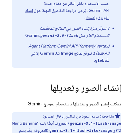
حسب الاستخدام
بغض النظر عن مقدّم خدمة
Gemini API
. يُرجى مراجعة التفاصيل المهمة حول
إعداد
الفوترة والأسعار
.
لا تتوفّر ميزة إنشاء الصور في النماذج المخصّصة
للاستخدام العام، مثل
.
Gemini
gemini-3.6-flash
Agent Platform
Gemini API (formerly Vertex
(
AI)
فقط)
لا تتوفّر نماذج
Gemini 3.x Image
إلا في
.
global
إنشاء الصور وتعديلها
يمكنك إنشاء الصور وتعديلها باستخدام نموذج
Gemini
.
ملاحظة:
يدعم النموذجان التاليان إدخال الفيديو:
(المعروف أيضًا باسم "Nano Banana
gemini-3.1-flash-image
2") و
(المعروف أيضًا باسم
gemini-3.1-flash-lite-image