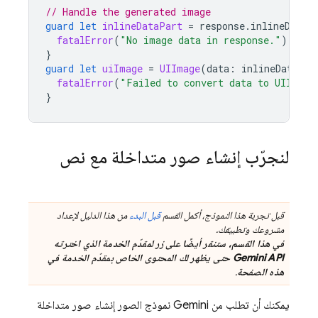
// Handle the generated image
guard
let
inlineDataPart
=
response
.
inlineDataP
fatalError
(
"No image data in response."
)
}
guard
let
uiImage
=
UIImage
(
data
:
inlineDataPar
fatalError
(
"Failed to convert data to UIImage
}
لنجرّب إنشاء صور متداخلة مع نص
قبل تجربة هذا النموذج، أكمل القسم
قبل البدء
من هذا الدليل لإعداد
مشروعك وتطبيقك.
في هذا القسم، ستنقر أيضًا على زر لمقدّم الخدمة الذي اخترته
Gemini API
حتى يظهر لك المحتوى الخاص بمقدّم الخدمة في
هذه الصفحة
.
يمكنك أن تطلب من
Gemini
نموذج الصور إنشاء صور متداخلة