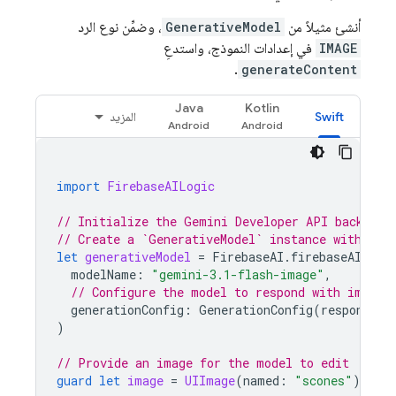
أنشئ مثيلاً من
GenerativeModel
، وضمِّن نوع الرد
IMAGE
في إعدادات النموذج، واستدعِ
.
generateContent
Java
Kotlin
Swift
المزيد
import
FirebaseAILogic
// Initialize the Gemini Developer API backend 
// Create a `GenerativeModel` instance with a G
let
generativeModel
=
FirebaseAI
.
firebaseAI
(
bac
modelName
:
"gemini-3.1-flash-image"
,
// Configure the model to respond with images
generationConfig
:
GenerationConfig
(
responseMo
)
// Provide an image for the model to edit
guard
let
image
=
UIImage
(
named
:
"scones"
)
else