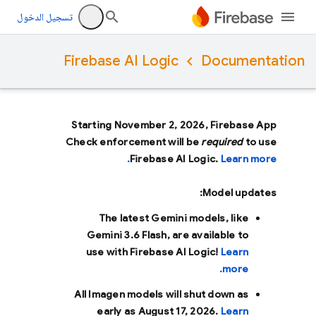
تسجيل الدخول
Firebase AI Logic
Documentation
Starting November 2, 2026, Firebase App
Check enforcement will be
required
to use
Firebase AI Logic.
Learn more.
Model updates:
The latest Gemini models, like
Gemini 3.6 Flash
, are available to
use with Firebase AI Logic!
Learn
more.
All Imagen models will shut down as
early as
August 17, 2026
.
Learn