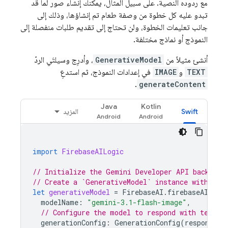
مع ردوده النصية. على سبيل المثال، يمكنك إنشاء صور لما قد
تبدو عليه كل خطوة من وصفة طعام تم إنشاؤها، وذلك إلى
جانب تعليمات الخطوة، ولن تحتاج إلى تقديم طلبات منفصلة إلى
النموذج أو نماذج مختلفة.
أنشئ مثيلاً من
GenerativeModel
، وأدرِج وسيلتَي الردّ
TEXT
و
IMAGE
في إعدادات النموذج، ثم استدعِ
.
generateContent
Java
Kotlin
Swift
المزيد
import
FirebaseAILogic
// Initialize the Gemini Developer API backend 
// Create a `GenerativeModel` instance with a G
let
generativeModel
=
FirebaseAI
.
firebaseAI
(
bac
modelName
:
"gemini-3.1-flash-image"
,
// Configure the model to respond with text a
generationConfig
:
GenerationConfig
(
responseMo