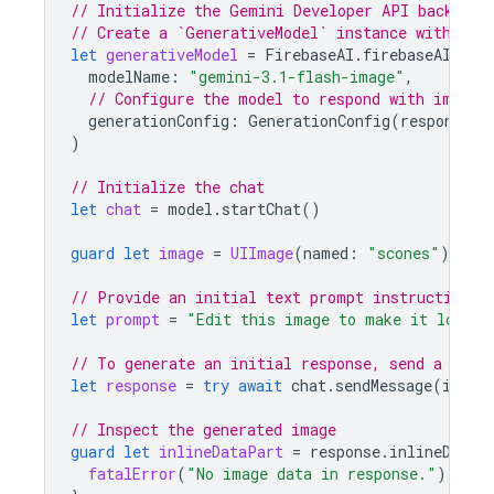
// Initialize the Gemini Developer API backend 
// Create a `GenerativeModel` instance with a G
let
generativeModel
=
FirebaseAI
.
firebaseAI
(
bac
modelName
:
"gemini-3.1-flash-image"
,
// Configure the model to respond with images
generationConfig
:
GenerationConfig
(
responseMo
)
// Initialize the chat
let
chat
=
model
.
startChat
()
guard
let
image
=
UIImage
(
named
:
"scones"
)
else
// Provide an initial text prompt instructing t
let
prompt
=
"Edit this image to make it look l
// To generate an initial response, send a user
let
response
=
try
await
chat
.
sendMessage
(
image
// Inspect the generated image
guard
let
inlineDataPart
=
response
.
inlineDataP
fatalError
(
"No image data in response."
)