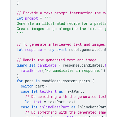
)
// Provide a text prompt instructing the model 
let
prompt
=
"""
Generate an illustrated recipe for a paella.
Create images to go alongside the text as you g
"""
// To generate interleaved text and images, cal
let
response
=
try
await
model
.
generateContent
(
// Handle the generated text and image
guard
let
candidate
=
response
.
candidates
.
first
fatalError
(
"No candidates in response."
)
}
for
part
in
candidate
.
content
.
parts
{
switch
part
{
case
let
textPart
as
TextPart
:
// Do something with the generated text
let
text
=
textPart
.
text
case
let
inlineDataPart
as
InlineDataPart
:
// Do something with the generated image