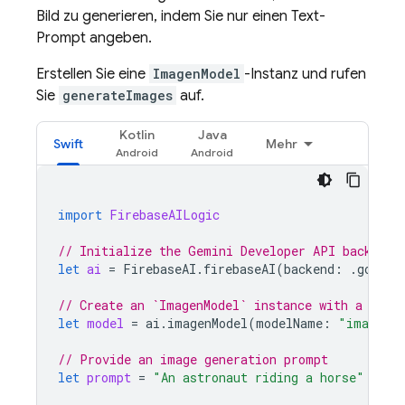
Bild zu generieren, indem Sie nur einen Text-
Prompt angeben.
Erstellen Sie eine
ImagenModel
-Instanz und rufen
Sie
generateImages
auf.
Kotlin
Java
Swift
Mehr
import
FirebaseAILogic
// Initialize the Gemini Developer API backend 
let
ai
=
FirebaseAI
.
firebaseAI
(
backend
:
.
google
// Create an `ImagenModel` instance with a mode
let
model
=
ai
.
imagenModel
(
modelName
:
"imagen-4
// Provide an image generation prompt
let
prompt
=
"An astronaut riding a horse"