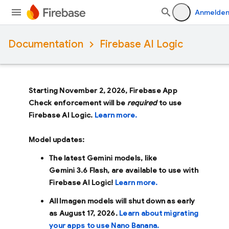
Anmelde
Documentation
Firebase AI Logic
Starting November 2, 2026, Firebase App
Check enforcement will be
required
to use
Firebase AI Logic.
Learn more.
Model updates:
The latest Gemini models, like
Gemini 3.6 Flash
, are available to use with
Firebase AI Logic!
Learn more.
All Imagen models will shut down as early
as
August 17, 2026
.
Learn about migrating
your apps to use Nano Banana.