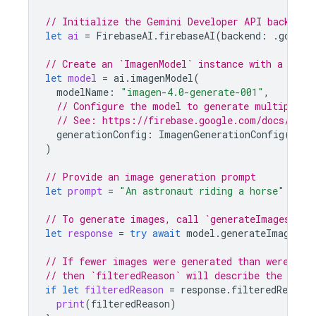
// Initialize the Gemini Developer API backend 
let
ai
=
FirebaseAI
.
firebaseAI
(
backend
:
.
google
// Create an `ImagenModel` instance with a mode
let
model
=
ai
.
imagenModel
(
modelName
:
"imagen-4.0-generate-001"
,
// Configure the model to generate multiple i
// See: https://firebase.google.com/docs/ai-l
generationConfig
:
ImagenGenerationConfig
(
numb
)
// Provide an image generation prompt
let
prompt
=
"An astronaut riding a horse"
// To generate images, call `generateImages` wi
let
response
=
try
await
model
.
generateImages
(
p
// If fewer images were generated than were req
// then `filteredReason` will describe the reaso
if
let
filteredReason
=
response
.
filteredReason
print
(
filteredReason
)