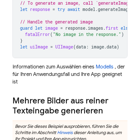
// To generate an image, call `generateImages` 
let
response
=
try
await
model
.
generateImages
(
p
// Handle the generated image
guard
let
image
=
response
.
images
.
first
else
{
fatalError
(
"No image in the response."
)
}
let
uiImage
=
UIImage
(
data
:
image
.
data
)
Informationen zum Auswählen eines
Modells
, der
für Ihren Anwendungsfall und Ihre App geeignet
ist
Mehrere Bilder aus reiner
Texteingabe generieren
Bevor Sie dieses Beispiel ausprobieren, führen Sie die
Schritte im Abschnitt
Hinweis
dieser Anleitung aus, um
Ihr Projekt und Ihre App einzurichten.