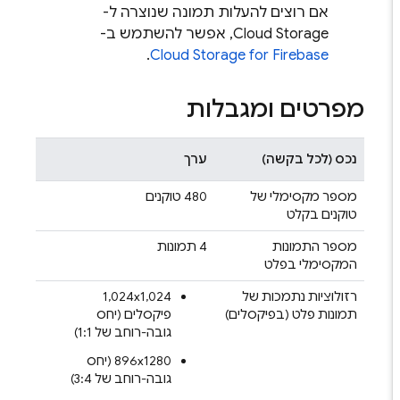
אם רוצים להעלות תמונה שנוצרה ל-
Cloud Storage
, אפשר להשתמש ב-
.
Cloud Storage for Firebase
מפרטים ומגבלות
נכס (לכל בקשה)
ערך
מספר מקסימלי של
‫480 טוקנים
טוקנים בקלט
מספר התמונות
‫4 תמונות
המקסימלי בפלט
רזולוציות נתמכות של
‫‎1,024x1,024
תמונות פלט (בפיקסלים)
פיקסלים (יחס
גובה-רוחב של 1:1)
‫896x1280 (יחס
גובה-רוחב של 3:4)