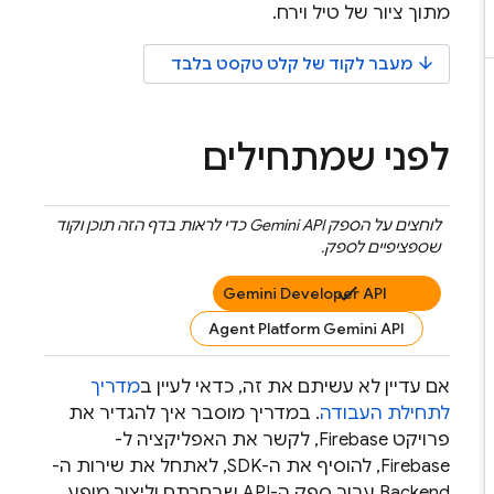
מתוך ציור של טיל וירח.
arrow_downward
מעבר לקוד של קלט טקסט בלבד
לפני שמתחילים
לוחצים על הספק
Gemini API
כדי לראות בדף הזה תוכן וקוד
שספציפיים לספק.
Gemini Developer API
Agent Platform Gemini API
אם עדיין לא עשיתם את זה, כדאי לעיין ב
מדריך
לתחילת העבודה
. במדריך מוסבר איך להגדיר את
פרויקט Firebase, לקשר את האפליקציה ל-
Firebase, להוסיף את ה-SDK, לאתחל את שירות ה-
Backend עבור ספק ה-API שבחרתם וליצור מופע