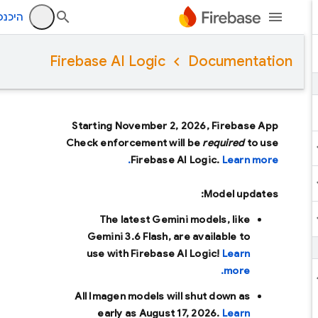
היכנס
Firebase AI Logic
Documentation
Starting November 2, 2026, Firebase App
Check enforcement will be
required
to use
Firebase AI Logic.
Learn more.
Model updates:
The latest Gemini models, like
Gemini 3.6 Flash
, are available to
use with Firebase AI Logic!
Learn
more.
All Imagen models will shut down as
early as
August 17, 2026
.
Learn