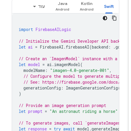
Java
Kotlin
Swift
עוד
import
FirebaseAILogic
// Initialize the Gemini Developer API backend
let
ai
=
FirebaseAI
.
firebaseAI
(
backend
:
.
googl
// Create an `ImagenModel` instance with a mod
let
model
=
ai
.
imagenModel
(
modelName
:
"imagen-4.0-generate-001"
,
// Configure the model to generate multiple 
// See: https://firebase.google.com/docs/ai-
generationConfig
:
ImagenGenerationConfig
(
num
)
// Provide an image generation prompt
let
prompt
=
"An astronaut riding a horse"
// To generate images, call `generateImages` w
let
response
=
try
await
model
.
generateImages
(