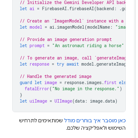
// Initialize the Gemini Developer API backend
let
ai
=
FirebaseAI
.
firebaseAI
(
backend
:
.
googl
// Create an `ImagenModel` instance with a mod
let
model
=
ai
.
imagenModel
(
modelName
:
"imagen
// Provide an image generation prompt
let
prompt
=
"An astronaut riding a horse"
// To generate an image, call `generateImages`
let
response
=
try
await
model
.
generateImages
(
// Handle the generated image
guard
let
image
=
response
.
images
.
first
else
{
fatalError
(
"No image in the response."
)
}
let
uiImage
=
UIImage
(
data
:
image
.
data
)
כאן מוסבר איך בוחרים מודל
שמתאימים לתרחיש
השימוש ולאפליקציה שלכם.