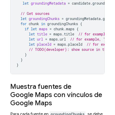
let
groundingMetadata
=
candidate
.
groundingMe
// Get sources
let
groundingChunks
=
groundingMetadata
.
ground
for
chunk
in
groundingChunks
{
if
let
maps
=
chunk
.
maps
{
let
title
=
maps
.
title
// for example, "
let
url
=
maps
.
url
// for example, "http
let
placeId
=
maps
.
placeId
// for exampl
// TODO(developer): show source in the UI
}
}
}
Muestra fuentes de
Google Maps
con vínculos de
Google Maps
Para cada fuente en
groundingChunks
, se debe