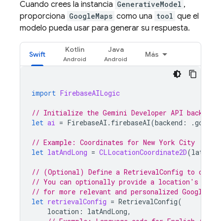
Cuando crees la instancia
GenerativeModel
,
proporciona
GoogleMaps
como una
tool
que el
modelo pueda usar para generar su respuesta.
Kotlin
Java
Swift
Más
import
FirebaseAILogic
// Initialize the Gemini Developer API backend 
let
ai
=
FirebaseAI
.
firebaseAI
(
backend
:
.
google
// Example: Coordinates for New York City
let
latAndLong
=
CLLocationCoordinate2D
(
latitud
// (Optional) Define a RetrievalConfig to confi
// You can optionally provide a location's coor
// for more relevant and personalized 
Google Ma
let
retrievalConfig
=
RetrievalConfig
(
location
:
latAndLong
,