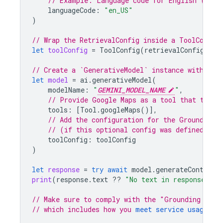
// Example: Language code for English (US).
languageCode
:
"en_US"
)
// Wrap the RetrievalConfig inside a ToolConfig
let
toolConfig
=
ToolConfig
(
retrievalConfig
:
re
// Create a `GenerativeModel` instance with a m
let
model
=
ai
.
generativeModel
(
modelName
:
"
GEMINI_MODEL_NAME
"
,
// Provide 
Google Maps
 as a tool that the m
tools
:
[
Tool
.
googleMaps
()],
// Add the configuration for the Grounding 
// (if this optional config was defined abo
toolConfig
:
toolConfig
)
let
response
=
try
await
model
.
generateContent
(
print
(
response
.
text
??
"No text in response."
)
// Make sure to comply with the "Grounding with
// which includes how you 
meet service usage re