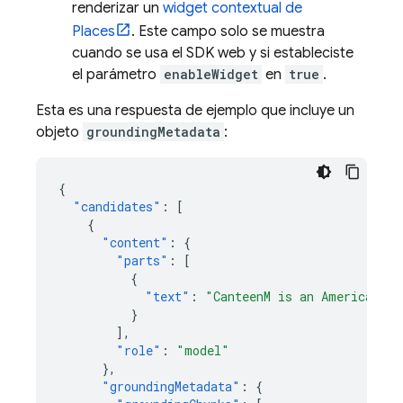
renderizar un
widget contextual de
Places
. Este campo solo se muestra
cuando se usa el SDK web y si estableciste
el parámetro
enableWidget
en
true
.
Esta es una respuesta de ejemplo que incluye un
objeto
groundingMetadata
:
{
"candidates"
:
[
{
"content"
:
{
"parts"
:
[
{
"text"
:
"CanteenM is an American re
}
],
"role"
:
"model"
},
"groundingMetadata"
:
{