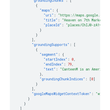
"groundingChunks"
:
[
{
"maps"
:
{
"uri"
:
"https://maps.google.com/?
"title"
:
"Heaven on 7th Marketpla
"placeId"
:
"places/ChIJ0-zA1vBZwo
}
}
],
"groundingSupports"
:
[
{
"segment"
:
{
"startIndex"
:
0
,
"endIndex"
:
79
,
"text"
:
"CanteenM is an American 
},
"groundingChunkIndices"
:
[
0
]
}
],
"googleMapsWidgetContextToken"
:
"widget
}
}
]