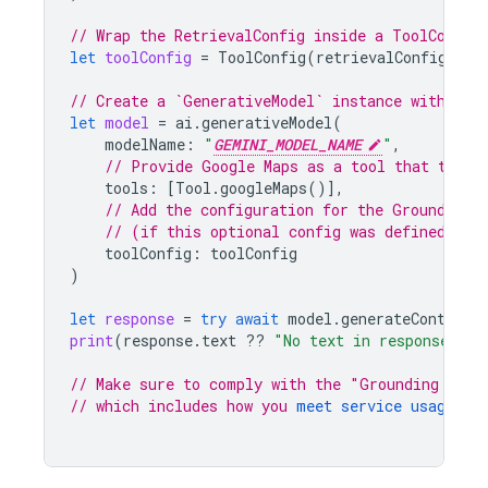
// Wrap the RetrievalConfig inside a ToolConfig
let
toolConfig
=
ToolConfig
(
retrievalConfig
:
re
// Create a `GenerativeModel` instance with a m
let
model
=
ai
.
generativeModel
(
modelName
:
"
GEMINI_MODEL_NAME
"
,
// Provide 
Google Maps
 as a tool that the m
tools
:
[
Tool
.
googleMaps
()],
// Add the configuration for the Grounding 
// (if this optional config was defined abo
toolConfig
:
toolConfig
)
let
response
=
try
await
model
.
generateContent
(
print
(
response
.
text
??
"No text in response."
)
// Make sure to comply with the "Grounding with
// which includes how you 
meet service usage re