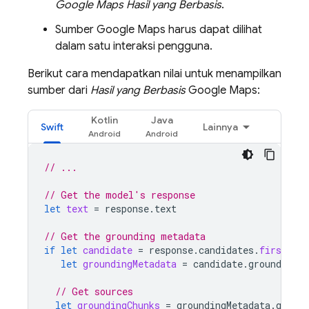
Google Maps
Hasil yang Berbasis
.
Sumber
Google Maps
harus dapat dilihat
dalam satu interaksi pengguna.
Berikut cara mendapatkan nilai untuk menampilkan
sumber dari
Hasil yang Berbasis
Google Maps
:
Kotlin
Java
Swift
Lainnya
// ...
// Get the model's response
let
text
=
response
.
text
// Get the grounding metadata
if
let
candidate
=
response
.
candidates
.
first
,
let
groundingMetadata
=
candidate
.
groundingMe
// Get sources
let
groundingChunks
=
groundingMetadata
.
ground