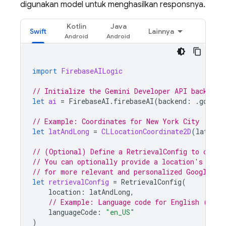
digunakan model untuk menghasilkan responsnya.
Kotlin
Java
Swift
Lainnya
import
FirebaseAILogic
// Initialize the Gemini Developer API backend 
let
ai
=
FirebaseAI
.
firebaseAI
(
backend
:
.
google
// Example: Coordinates for New York City
let
latAndLong
=
CLLocationCoordinate2D
(
latitud
// (Optional) Define a RetrievalConfig to confi
// You can optionally provide a location's coor
// for more relevant and personalized 
Google Ma
let
retrievalConfig
=
RetrievalConfig
(
location
:
latAndLong
,
// Example: Language code for English (US).
languageCode
:
"en_US"
)