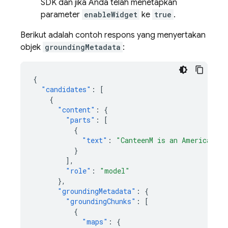
SDK dan jika Anda telah menetapkan
parameter
enableWidget
ke
true
.
Berikut adalah contoh respons yang menyertakan
objek
groundingMetadata
:
{
"candidates"
:
[
{
"content"
:
{
"parts"
:
[
{
"text"
:
"CanteenM is an American re
}
],
"role"
:
"model"
},
"groundingMetadata"
:
{
"groundingChunks"
:
[
{
"maps"
:
{