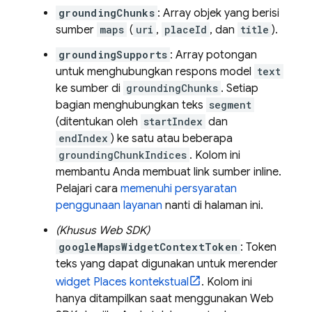
groundingChunks
: Array objek yang berisi
sumber
maps
(
uri
,
placeId
, dan
title
).
groundingSupports
: Array potongan
untuk menghubungkan respons model
text
ke sumber di
groundingChunks
. Setiap
bagian menghubungkan teks
segment
(ditentukan oleh
startIndex
dan
endIndex
) ke satu atau beberapa
groundingChunkIndices
. Kolom ini
membantu Anda membuat link sumber inline.
Pelajari cara
memenuhi persyaratan
penggunaan layanan
nanti di halaman ini.
(Khusus Web SDK)
googleMapsWidgetContextToken
: Token
teks yang dapat digunakan untuk merender
widget Places kontekstual
. Kolom ini
hanya ditampilkan saat menggunakan Web