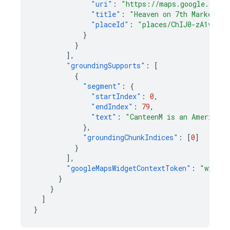
"uri"
:
"https://maps.google.com/?
"title"
:
"Heaven on 7th Marketpla
"placeId"
:
"places/ChIJ0-zA1vBZwo
}
}
],
"groundingSupports"
:
[
{
"segment"
:
{
"startIndex"
:
0
,
"endIndex"
:
79
,
"text"
:
"CanteenM is an American 
},
"groundingChunkIndices"
:
[
0
]
}
],
"googleMapsWidgetContextToken"
:
"widget
}
}
]
}