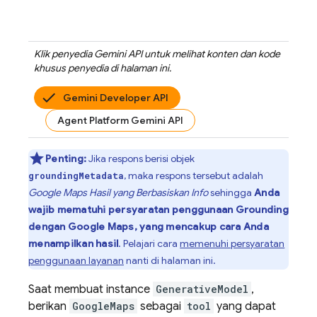
Klik penyedia
Gemini API
untuk melihat konten dan kode
khusus penyedia di halaman ini.
Gemini Developer API
Agent Platform Gemini API
Penting:
Jika respons berisi objek
, maka respons tersebut adalah
groundingMetadata
Google Maps
Hasil yang Berbasiskan Info
sehingga
Anda
wajib mematuhi persyaratan penggunaan Grounding
dengan
Google Maps
, yang mencakup cara Anda
menampilkan hasil
. Pelajari cara
memenuhi persyaratan
penggunaan layanan
nanti di halaman ini.
Saat membuat instance
GenerativeModel
,
berikan
GoogleMaps
sebagai
tool
yang dapat