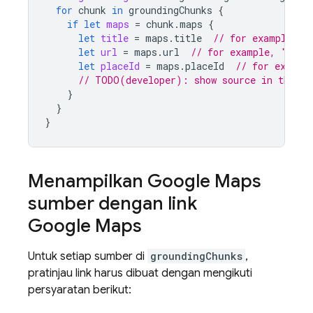
for
chunk
in
groundingChunks
{
if
let
maps
=
chunk
.
maps
{
let
title
=
maps
.
title
// for example, "
let
url
=
maps
.
url
// for example, "http
let
placeId
=
maps
.
placeId
// for exampl
// TODO(developer): show source in the UI
}
}
}
Menampilkan
Google Maps
sumber dengan link
Google Maps
Untuk setiap sumber di
groundingChunks
,
pratinjau link harus dibuat dengan mengikuti
persyaratan berikut: