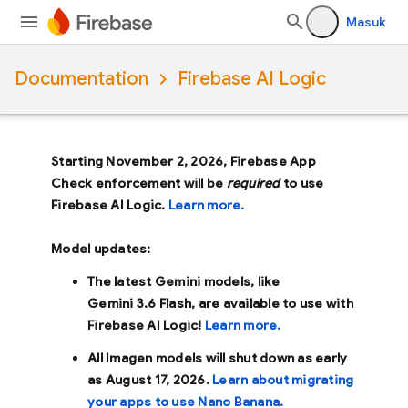
Masuk
Documentation
Firebase AI Logic
Starting November 2, 2026, Firebase App
Check enforcement will be
required
to use
Firebase AI Logic.
Learn more.
Model updates:
The latest Gemini models, like
Gemini 3.6 Flash
, are available to use with
Firebase AI Logic!
Learn more.
All Imagen models will shut down as early
as
August 17, 2026
.
Learn about migrating
your apps to use Nano Banana.