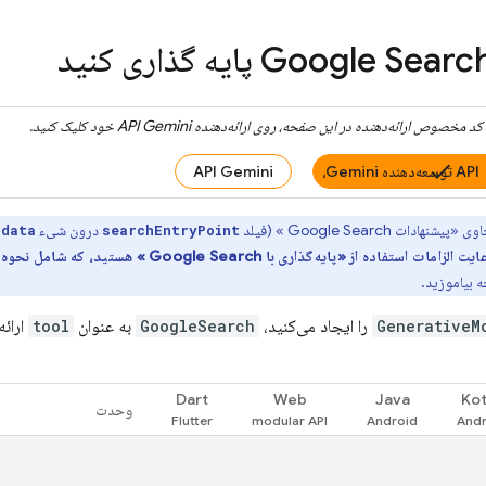
Google Searc
پایه گذاری کنید
کد مخصوص ارائه‌دهنده در این صفحه، روی ارائه‌دهنده
API Gemini
خود کلیک کنید.
API توسعه‌دهنده Gemini،
API Gemini
اوی «پیشنهادات
Google Search
» (فیلد
درون شیء
adata
searchEntryPoint
ایت الزامات استفاده از «پایه‌گذاری با
Google Search
» هستید، که شامل نحوه ن
ه بیاموزید.
GenerativeM
را ایجاد می‌کنید،
GoogleSearch
به عنوان
tool
ارائه
Dart
Web
Java
Kot
وحدت