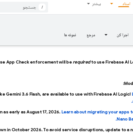
اسناد
بیشتر
/
اجرا کن
مرجع
نمونه ها
ase App Check enforcement will be
required
to use Firebase AI L
Mode
ike
Gemini 3.6 Flash
, are available to use with Firebase AI Logic!
n as early as
August 17, 2026
.
Learn about migrating your apps t
Nano Ba
own in
October 2026
. To avoid service disruptions, update to a 