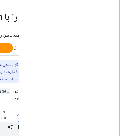
شامل فایل‌های بزرگ در درخواست‌ها با
Cloud Storage
مدل را با
h
ذخیره و دسترسی به قالب‌های اعلان
روی سرور
به صورت پویا برنامه خود را با Remote
برای مشاهده محتوا و 
Config به روز کنید، به طور پویا برنامه
خود را با Remote Config به روز کنید
پلتفرم عامل
دسترسی به Gemini API از طریق
چارچوب Foundation Models اپل
مهم:
اگر پاسخی ح
اطلاعات تکمیلی
بنابراین
شما ملزم به رع
انواع فایل ورودی و الزامات
پایه را
بعداً در این صفح
راهنمای مهاجرت
حاکمیت داده و هوش مصنوعی مسئول،
وقتی نمونه‌ی
odel
حاکمیت داده و هوش مصنوعی مسئول
استفاده کند.
گزارش حسابرسی ابری
lin
سویفت
سوالات متداول و عیب یابی
کدهای خطا
بازخورد بدهید