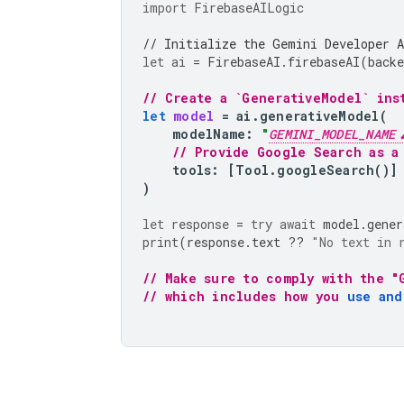
import
FirebaseAILogic
// Initialize the Gemini Developer A
let
ai
=
FirebaseAI
.
firebaseAI
(
backe
// Create a `GenerativeModel` ins
let
model
=
ai
.
generativeModel
(
modelName
:
"
GEMINI_MODEL_NAME
// Provide Google Search as a
tools
:
[
Tool
.
googleSearch
()]
)
let
response
=
try
await
model
.
gener
print
(
response
.
text
??
"No text in 
// Make sure to comply with the "
// which includes how you 
use and