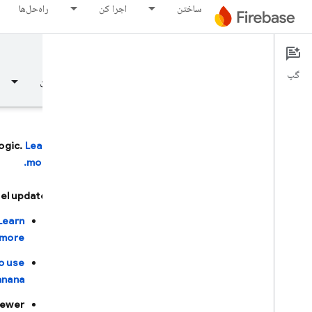
ساختن
اجرا کن
راه‌حل‌ها
Firebase AI Logic
Documentation
گپ
نمای کلی
مبانی
هوش مصنوعی
ساختن
ogic.
Learn
more.
نمای کلی
l updates:
با کمک هوش مصنوعی توسعه دهید
Learn
more.
با کمک هوش مصنوعی توسعه دهید
o use
Gemini در Firebase
nana.
newer
ابزارها و ادغام‌های هوش مصنوعی