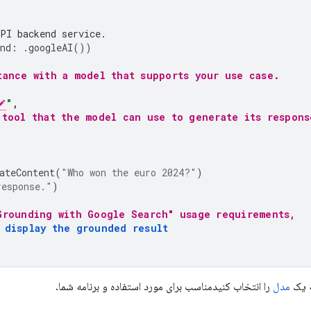
PI backend service.
nd
:
.
googleAI
())
tance with a model that supports your use case.
"
,
 tool that the model can use to generate its respons
ateContent
(
"Who won the euro 2024?"
)
response."
)
Grounding with Google Search" usage requirements,
 display the grounded result
ه یک
مدل
را انتخاب کنیدمناسب برای مورد استفاده و برنامه شما.