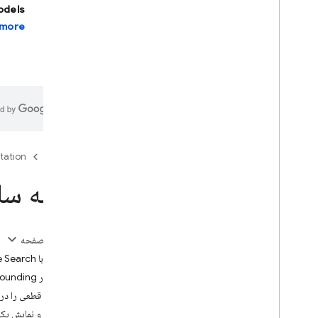
models
more.
استودیو Firebase
برنامه های مبتنی بر هوش مصنوعی بسازید
Firebase AI Logic
مقدمه
شروع به کار
جلوگیری از سوءاستفاده با App Check
tation
Firebase
مدل ها
زمینه سا
اسناد مرجع SDK، اسناد مرجع SDK، اسناد
مرجع SDK
قابلیت های اصلی
در این صفحه
متن
مدل را با Google Search پایه گذاری کنید
چت کنید
نحوه کار Grounding با Google Search
تصاویر
نتیجه‌ی قطعی را در
ویدئو
استفاده و نمایش یک 