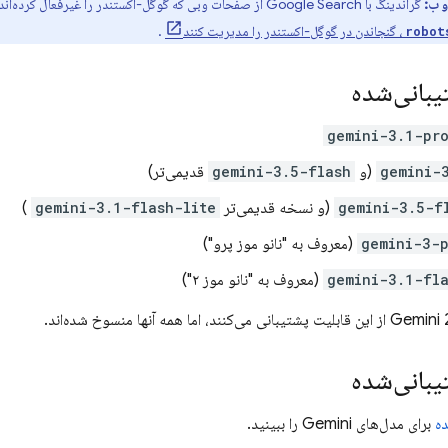
 وب:
گراندینگ با
Google Search
از صفحات وبی که گوگل-اکستندر را غیرفعال کرده‌اند ب
، گنجاندن در گوگل-اکستندر را مدیریت کنند
.
robot
یبانی‌شده
gemini-3.1-pr
gemini-
(و
gemini-3.5-flash
قدیمی‌تر)
gemini-3.5-f
(و نسخه قدیمی‌تر
gemini-3.1-flash-lite
)
gemini-3-
(معروف به "نانو موز پرو")
gemini-3.1-fl
(معروف به "نانو موز ۲")
Gemini 
از این قابلیت پشتیبانی می‌کنند، اما همه آنها منسوخ شده‌اند.
یبانی‌شده
ده
برای مدل‌های
Gemini
را ببینید.