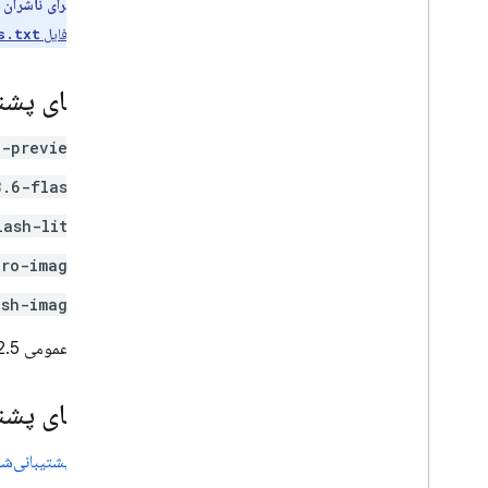
پیکربندی مدل
نکته برای ناشران
فکر کردن
استفاده از فایل
s.txt
تنظیمات ایمنی
دستورالعمل های سیستم
مدل‌های پشت
برای تولید آماده شوید
o-preview
چک لیست تولید
3.6-flash
محدود کردن درخواست‌ها به کاربران احراز
هویت شده
lash-lite
تغییر نام مدل از راه دور
مکان ها
pro-image
ذخیره‌سازی متن، ذخیره‌سازی متن
ash-image
قیمت‌گذاری
مدل‌های عمومی
2.5
محدودیت و سهمیه نرخ
توکن ها را بشمار
نظارت بر هزینه ها، استفاده، و معیارها
زبان‌های پشت
راه‌حل‌ها
زبان‌های پشتیبانی‌ش
نمای کلی