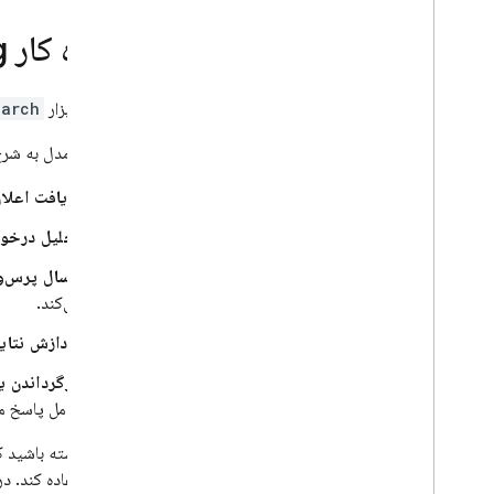
نحوه کار Grounding با
وقتی از ابزار
earch
روند کار مدل به شر
دریافت اعلا
تحلیل درخو
ارسال پرس‌و
می‌کند.
پردازش نتا
بازگرداندن ی
شامل پاسخ م
توجه داشته باشید که
خود استفاده کند. د