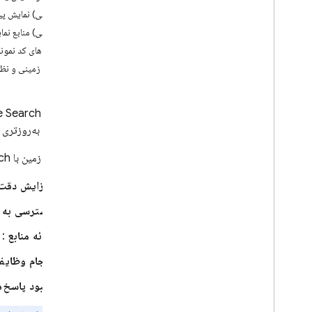
سمعی
(الزامی) نمایش پیشنهادات 
اسناد (PDF)
(الزامی) منابع نم
خروجی ساختاریافته (JSON)
نمونه‌های کد نمونه
پاسخ‌های جریانی
نتایج زمینی و نظار
قابلیت‌های تخصصی
استنتاج ترکیبی و درون دستگاهی
اتصال به
 Search
پخش دو طرفه بلادرنگ (Live API)
دقیق‌تر و به‌روزتری 
ارائه ابزار به مدل
اتصال به زمین با
ch
فراخوانی تابع
اجرای کد
افزایش دقت
زمینه URL
دسترسی به ا
زمین - جستجوی Google
اتصال به زمین - نقشه‌های گوگل
ارائه منابع
: 
کنترل تولید پاسخ ها
انجام وظایف
بررسی اجمالی گزینه ها
بهبود پاسخ‌
طراحی سریع