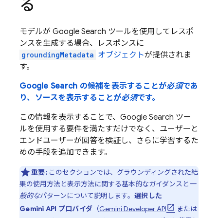
る
モデルが
Google Search
ツールを使用してレスポ
ンスを生成する場合、レスポンスに
groundingMetadata
オブジェクト
が提供されま
す。
Google Search
の候補を表示することが
必須
であ
り、
ソースを表示することが
必須
です。
この情報を表示することで、
Google Search
ツー
ルを使用する要件を満たすだけでなく、ユーザーと
エンドユーザーが回答を検証し、さらに学習するた
めの手段を追加できます。
重要:
このセクションでは、グラウンディングされた結
果の使用方法と表示方法に関する基本的なガイダンスと
一
般的な
パターンについて説明します。
選択した
Gemini API
プロバイダ
（
Gemini Developer API
または