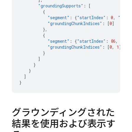
"groundingSupports"
:
[
{
"segment"
:
{
"startIndex"
:
0
,
"endI
"groundingChunkIndices"
:
[
0
]
},
{
"segment"
:
{
"startIndex"
:
86
,
"end
"groundingChunkIndices"
:
[
0
,
1
]
}
]
}
}
]
}
グラウンディングされた
結果を使用および表示す