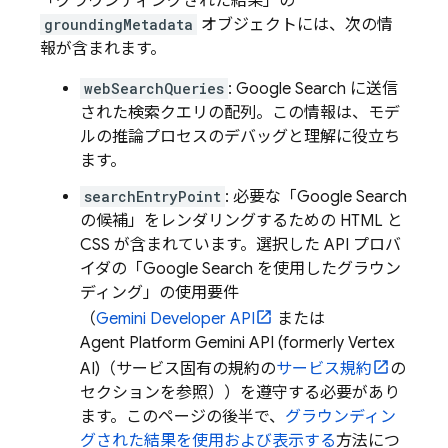
「グラウンディングされた結果」の
groundingMetadata
オブジェクトには、次の情
報が含まれます。
webSearchQueries
:
Google Search
に送信
された検索クエリの配列。この情報は、モデ
ルの推論プロセスのデバッグと理解に役立ち
ます。
searchEntryPoint
: 必要な「
Google Search
の候補」をレンダリングするための HTML と
CSS が含まれています。選択した API プロバ
イダの「
Google Search
を使用したグラウン
ディング」の使用要件
（
Gemini Developer API
または
Agent Platform
Gemini API (formerly Vertex
AI)
（サービス固有の規約の
サービス規約
の
セクションを参照））を遵守する必要があり
ます。このページの後半で、
グラウンディン
グされた結果を使用および表示する
方法につ