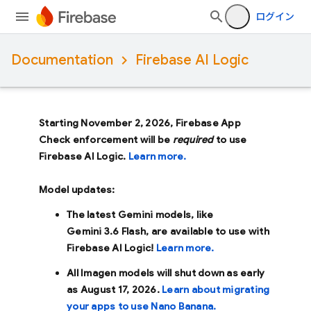
ログイン
Documentation
Firebase AI Logic
Starting November 2, 2026, Firebase App
Check enforcement will be
required
to use
Firebase AI Logic.
Learn more.
Model updates:
The latest Gemini models, like
Gemini 3.6 Flash
, are available to use with
Firebase AI Logic!
Learn more.
All Imagen models will shut down as early
as
August 17, 2026
.
Learn about migrating
your apps to use Nano Banana.