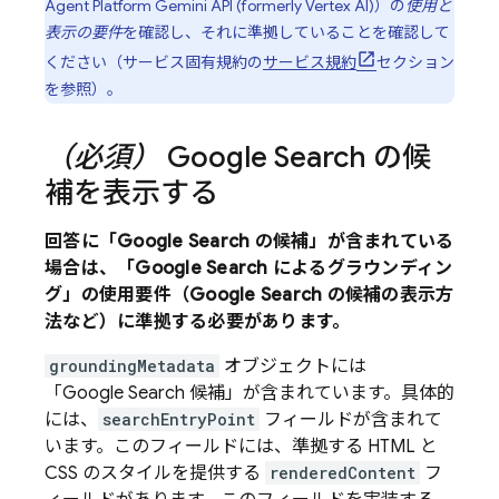
Agent Platform
Gemini API (formerly Vertex AI)
）の
使用と
表示の要件
を確認し、それに準拠していることを確認して
ください（サービス固有規約の
サービス規約
セクション
を参照）。
（必須）
Google Search
の候
補を表示する
回答に「
Google Search
の候補」が含まれている
場合は、「
Google Search
によるグラウンディン
グ」の使用要件（
Google Search
の候補の表示方
法など）に準拠する必要があります。
groundingMetadata
オブジェクトには
「
Google Search
候補」が含まれています。具体的
には、
searchEntryPoint
フィールドが含まれて
います。このフィールドには、準拠する HTML と
CSS のスタイルを提供する
renderedContent
フ