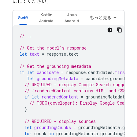
にしてください。
Kotlin
Java
Swift
もっと見る
// ...
// Get the model's response
let
text
=
response
.
text
// Get the grounding metadata
if
let
candidate
=
response
.
candidates
.
first
,
let
groundingMetadata
=
candidate
.
groundingMe
// REQUIRED - display Google Search suggestio
// (renderedContent contains HTML and CSS for
if
let
renderedContent
=
groundingMetadata
.
se
// TODO(developer): Display Google Search s
}
// REQUIRED - display sources
let
groundingChunks
=
groundingMetadata
.
ground
for
chunk
in
groundingMetadata
.
groundingChunks