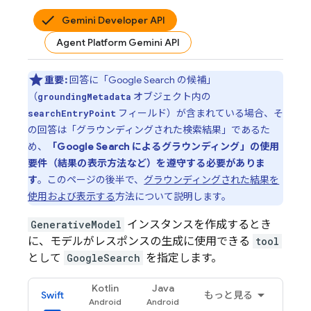
Gemini Developer API
Agent Platform Gemini API
重要:
回答に「
Google Search
の候補」
（
オブジェクト内の
groundingMetadata
フィールド）が含まれている場合、そ
searchEntryPoint
の回答は「グラウンディングされた検索結果」であるた
め、
「
Google Search
によるグラウンディング」の使用
要件（結果の表示方法など）を遵守する必要がありま
す
。このページの後半で、
グラウンディングされた結果を
使用および表示する
方法について説明します。
GenerativeModel
インスタンスを作成するとき
に、モデルがレスポンスの生成に使用できる
tool
として
GoogleSearch
を指定します。
Kotlin
Java
Swift
もっと見る