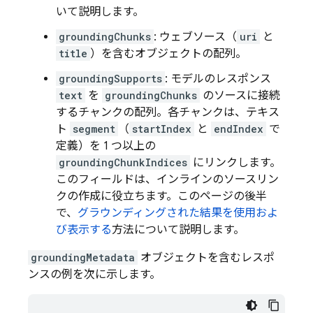
いて説明します。
groundingChunks
: ウェブソース（
uri
と
title
）を含むオブジェクトの配列。
groundingSupports
: モデルのレスポンス
text
を
groundingChunks
のソースに接続
するチャンクの配列。各チャンクは、テキス
ト
segment
（
startIndex
と
endIndex
で
定義）を 1 つ以上の
groundingChunkIndices
にリンクします。
このフィールドは、インラインのソースリン
クの作成に役立ちます。このページの後半
で、
グラウンディングされた結果を使用およ
び表示する
方法について説明します。
groundingMetadata
オブジェクトを含むレスポ
ンスの例を次に示します。