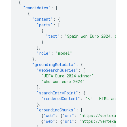
{
"candidates"
:
[
{
"content"
:
{
"parts"
:
[
{
"text"
:
"Spain won Euro 2024, defea
}
],
"role"
:
"model"
},
"groundingMetadata"
:
{
"webSearchQueries"
:
[
"UEFA Euro 2024 winner"
,
"who won euro 2024"
],
"searchEntryPoint"
:
{
"renderedContent"
:
"<!-- HTML and CSS
},
"groundingChunks"
:
[
{
"web"
:
{
"uri"
:
"https://vertexaisea
{
"web"
:
{
"uri"
:
"https://vertexaisea
],