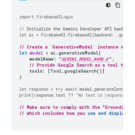
import
FirebaseAILogic
// Initialize the Gemini Developer API backend 
let
ai
=
FirebaseAI
.
firebaseAI
(
backend
:
.
google
// Create a `GenerativeModel` instance with 
let
model
=
ai
.
generativeModel
(
modelName
:
"
GEMINI_MODEL_NAME
"
,
// Provide Google Search as a tool that 
tools
:
[
Tool
.
googleSearch
()]
)
let
response
=
try
await
model
.
generateContent
(
print
(
response
.
text
??
"No text in response."
)
// Make sure to comply with the "Grounding w
// which includes how you 
use and display th