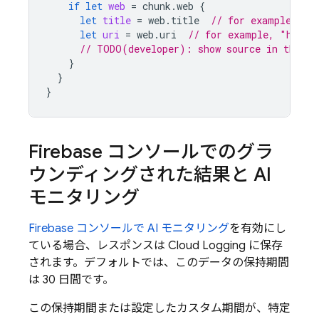
if
let
web
=
chunk
.
web
{
let
title
=
web
.
title
// for example, "u
let
uri
=
web
.
uri
// for example, "https
// TODO(developer): show source in the UI
}
}
}
Firebase
コンソールでのグラ
ウンディングされた結果と AI
モニタリング
Firebase
コンソールで AI モニタリング
を有効にし
ている場合、レスポンスは
Cloud Logging
に保存
されます。デフォルトでは、このデータの保持期間
は 30 日間です。
この保持期間または設定したカスタム期間が、特定