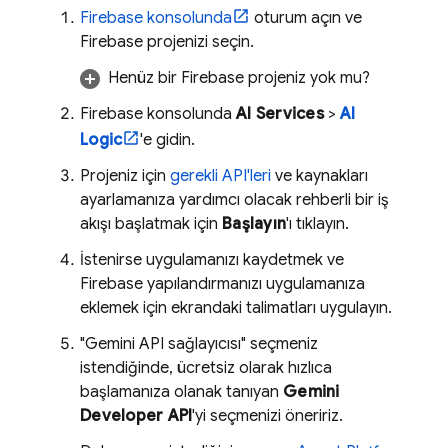
Firebase
konsolunda
oturum açın ve
Firebase projenizi seçin.
Henüz bir Firebase projeniz yok mu?
Firebase
konsolunda
AI Services
>
AI
Logic
'e gidin.
Projeniz için
gerekli API'leri
ve kaynakları
ayarlamanıza yardımcı olacak rehberli bir iş
akışı başlatmak için
Başlayın
'ı tıklayın.
İstenirse uygulamanızı kaydetmek ve
Firebase yapılandırmanızı uygulamanıza
eklemek için ekrandaki talimatları uygulayın.
"Gemini API sağlayıcısı" seçmeniz
istendiğinde, ücretsiz olarak hızlıca
başlamanıza olanak tanıyan
Gemini
Developer API
'yi seçmenizi öneririz.