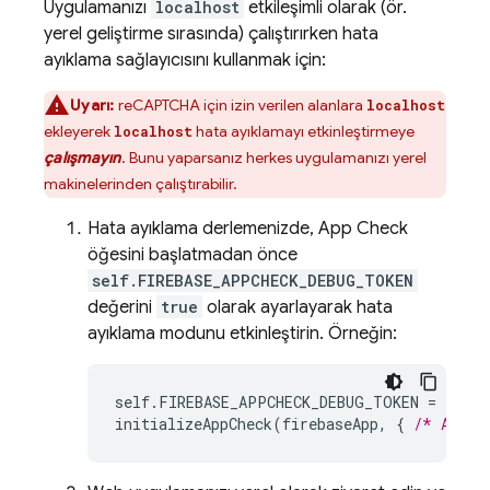
Uygulamanızı
localhost
etkileşimli olarak (ör.
yerel geliştirme sırasında) çalıştırırken hata
ayıklama sağlayıcısını kullanmak için:
Uyarı:
reCAPTCHA için izin verilen alanlara
localhost
ekleyerek
hata ayıklamayı etkinleştirmeye
localhost
çalışmayın
. Bunu yaparsanız herkes uygulamanızı yerel
makinelerinden çalıştırabilir.
Hata ayıklama derlemenizde,
App Check
öğesini başlatmadan önce
self.FIREBASE_APPCHECK_DEBUG_TOKEN
değerini
true
olarak ayarlayarak hata
ayıklama modunu etkinleştirin. Örneğin:
self
.
FIREBASE_APPCHECK_DEBUG_TOKEN
=
true
;
initializeAppCheck
(
firebaseApp
,
{
/* App C