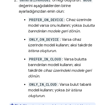
GenerativeModel
örneği oluşturun.
mode
değerini aşağıdakilerden birine
ayarladığınızdan emin olun:
PREFER_ON_DEVICE
: Cihaz üzerinde
model varsa onu kullanın; yoksa
bulutta
barındırılan modele geri dönün
.
ONLY_ON_DEVICE
: Varsa cihaz
üzerinde modeli kullanın; aksi takdirde
istisna oluşturun
.
PREFER_IN_CLOUD
: Varsa bulutta
barındırılan modeli kullanın; aksi
takdirde
cihaz üzerindeki modele geri
dönün
.
ONLY_IN_CLOUD
: Varsa bulut tabanlı
modeli kullanın; yoksa
bir istisna
oluşturun
.