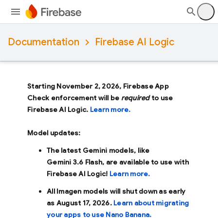
Documentation
Firebase AI Logic
Starting November 2, 2026, Firebase App
Check enforcement will be
required
to use
Firebase AI Logic.
Learn more.
Model updates:
The latest Gemini models, like
Gemini 3.6 Flash
, are available to use with
Firebase AI Logic!
Learn more.
All Imagen models will shut down as early
as
August 17, 2026
.
Learn about migrating
your apps to use Nano Banana.