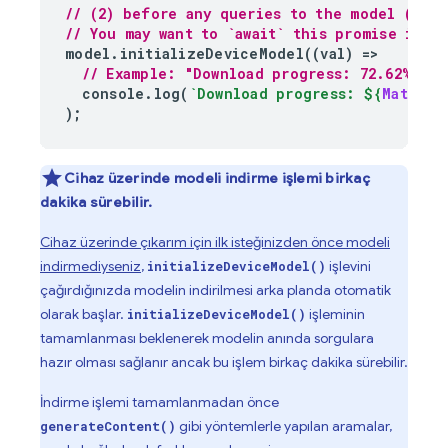
// (2) before any queries to the model (such
// You may want to `await` this promise if u
model
.
initializeDeviceModel
((
val
)
=
// Example: "Download progress: 72.62%""
console
.
log
(
`Download progress: 
${
Math
.
ro
);
Cihaz üzerinde modeli indirme işlemi birkaç
dakika sürebilir.
Cihaz üzerinde çıkarım için ilk isteğinizden önce modeli
indirmediyseniz
,
işlevini
initializeDeviceModel()
çağırdığınızda modelin indirilmesi arka planda otomatik
olarak başlar.
işleminin
initializeDeviceModel()
tamamlanması beklenerek modelin anında sorgulara
hazır olması sağlanır ancak bu işlem birkaç dakika sürebilir.
İndirme işlemi tamamlanmadan önce
gibi yöntemlerle yapılan aramalar,
generateContent()