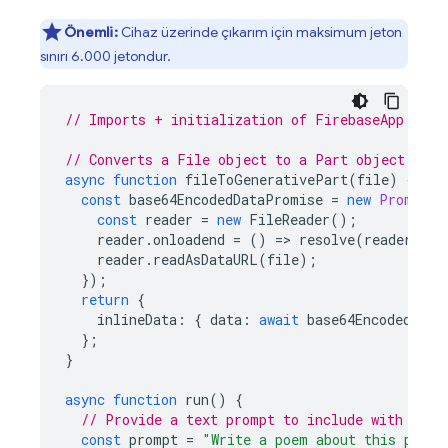
Önemli:
Cihaz üzerinde çıkarım için maksimum jeton
sınırı 6.000 jetondur.
// Imports + initialization of FirebaseApp and 
// Converts a File object to a Part object.
async
function
fileToGenerativePart
(
file
)
{
const
base64EncodedDataPromise
=
new
Promise
(
const
reader
=
new
FileReader
();
reader
.
onloadend
=
()
=
>
resolve
(
reader
.
res
reader
.
readAsDataURL
(
file
);
});
return
{
inlineData
:
{
data
:
await
base64EncodedData
};
}
async
function
run
()
{
// Provide a text prompt to include with the 
const
prompt
=
"Write a poem about this pictu