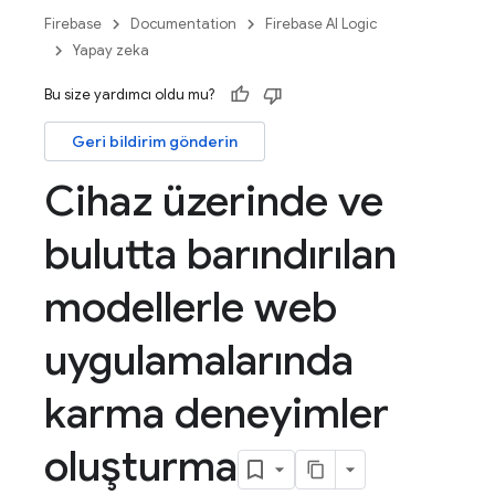
Firebase
Documentation
Firebase AI Logic
Yapay zeka
Bu size yardımcı oldu mu?
Geri bildirim gönderin
Cihaz üzerinde ve
bulutta barındırılan
modellerle web
uygulamalarında
karma deneyimler
oluşturma