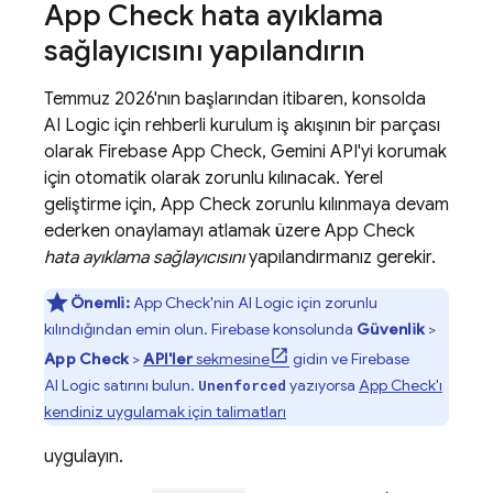
App Check
hata ayıklama
sağlayıcısını yapılandırın
Temmuz 2026'nın başlarından itibaren, konsolda
AI Logic
için rehberli kurulum iş akışının bir parçası
olarak
Firebase App Check
,
Gemini API
'yi korumak
için otomatik olarak zorunlu kılınacak. Yerel
geliştirme için,
App Check
zorunlu kılınmaya devam
ederken onaylamayı atlamak üzere
App Check
hata ayıklama sağlayıcısını
yapılandırmanız gerekir.
Önemli:
App Check
'nin
AI Logic
için zorunlu
kılındığından emin olun.
Firebase
konsolunda
Güvenlik
>
App Check
>
API'ler
sekmesine
gidin ve
Firebase
AI Logic
satırını bulun.
yazıyorsa
App Check
'ı
Unenforced
kendiniz uygulamak için talimatları
uygulayın.