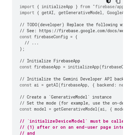
import
{
initializeApp
}
from
"firebase/app"
;
import
{
getAI
,
getGenerativeModel
,
GoogleAIBac
// TODO(developer) Replace the following with y
// See: https://firebase.google.com/docs/web/le
const
firebaseConfig
=
{
// ...
};
// Initialize FirebaseApp
const
firebaseApp
=
initializeApp
(
firebaseConfi
// Initialize the Gemini Developer API backend 
const
ai
=
getAI
(
firebaseApp
,
{
backend
:
new
Go
// Create a `GenerativeModel` instance
// Set the mode (for example, use the on-device
const
model
=
getGenerativeModel
(
ai
,
{
mode
:
In
// `initializeDeviceModel` must be called:
// (1) after or on an end-user page interact
// and