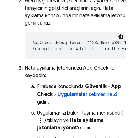
Web uygulamanızı yerel olarak ziyaret edin ve
tarayıcının geliştirici araçlarını açın. Hata
ayıklama konsolunda bir hata ayıklama jetonu
görürsünüz:
AppCheck debug token: "123a4567-b89c-12d3-e
Hata ayıklama jetonunuzu
App Check
ile
kaydedin:
Firebase
konsolunda
Güvenlik
>
App
Check
>
Uygulamalar
sekmesine
gidin.
Uygulamanızı bulun, taşma menüsünü (
more_vert
) tıklayın ve
Hata ayıklama
jetonlarını yönet
'i seçin.