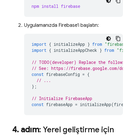
npm install firebase
Uygulamanızda Firebase'i başlatın:
import
{
initializeApp
}
from
"firebase/ap
import
{
initializeAppCheck
}
from
"fireba
// TODO(developer) Replace the following w
// See: https://firebase.google.com/docs/w
const
firebaseConfig
=
{
// ...
};
// Initialize FirebaseApp
const
firebaseApp
=
initializeApp
(
firebase
4
.
adım
: Yerel geliştirme için