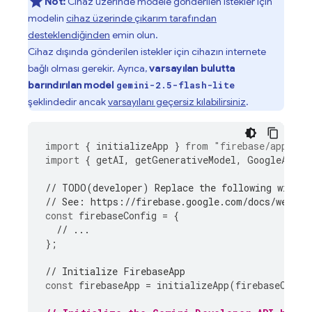
Not:
Cihaz üzerinde modele gönderilen istekler için
modelin
cihaz üzerinde çıkarım tarafından
desteklendiğinden
emin olun.
Cihaz dışında gönderilen istekler için cihazın internete
bağlı olması gerekir. Ayrıca,
varsayılan bulutta
barındırılan model
gemini-2.5-flash-lite
şeklindedir ancak
varsayılanı geçersiz kılabilirsiniz
.
import
{
initializeApp
}
from
"firebase/app"
;
import
{
getAI
,
getGenerativeModel
,
GoogleAIBac
// TODO(developer) Replace the following with y
// See: https://firebase.google.com/docs/web/le
const
firebaseConfig
=
{
// ...
};
// Initialize FirebaseApp
const
firebaseApp
=
initializeApp
(
firebaseConfi