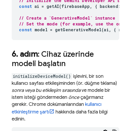
// Initialize the Gemini Developer API backe
const
ai
=
getAI
(
firebaseApp
,
{
backend
:
new
// Create a `GenerativeModel` instance
// Set the mode (for example, use the on-de
const
model
=
getGenerativeModel
(
ai
,
{
mode
6
.
adım
: Cihaz üzerinde
modeli başlatın
initializeDeviceModel()
işlevini, bir son
kullanıcı sayfası etkileşiminden (ör. düğme tıklama)
sonra veya bu etkileşim sırasında
ve modele bir
istem isteği göndermeden
önce
çağırmanız
gerekir. Chrome dokümanlarından
kullanıcı
etkinleştirme şartı
hakkında daha fazla bilgi
edinin.