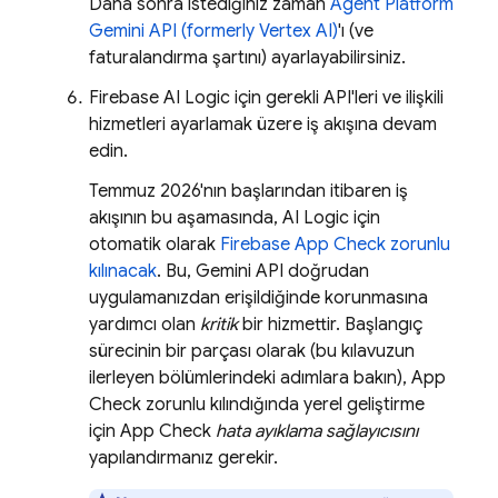
Daha sonra istediğiniz zaman
Agent Platform
Gemini API (formerly Vertex AI)
'ı (ve
faturalandırma şartını) ayarlayabilirsiniz.
Firebase AI Logic
için gerekli API'leri ve ilişkili
hizmetleri ayarlamak üzere iş akışına devam
edin.
Temmuz 2026'nın başlarından itibaren iş
akışının bu aşamasında,
AI Logic
için
otomatik olarak
Firebase App Check
zorunlu
kılınacak
. Bu,
Gemini API
doğrudan
uygulamanızdan erişildiğinde korunmasına
yardımcı olan
kritik
bir hizmettir. Başlangıç
sürecinin bir parçası olarak (bu kılavuzun
ilerleyen bölümlerindeki adımlara bakın),
App
Check
zorunlu kılındığında yerel geliştirme
için
App Check
hata ayıklama sağlayıcısını
yapılandırmanız gerekir.