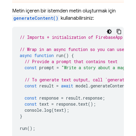
Metin içeren bir istemden metin oluşturmak için
generateContent()
kullanabilirsiniz:
// Imports + initialization of FirebaseApp and 
// Wrap in an async function so you can use awa
async
function
run
()
{
// Provide a prompt that contains text
const
prompt
=
"Write a story about a magic b
// To generate text output, call `generateCon
const
result
=
await
model
.
generateContent
(
pr
const
response
=
result
.
response
;
const
text
=
response
.
text
();
console
.
log
(
text
);
}
run
();