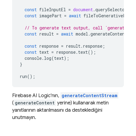
const
fileInputEl
=
document
.
querySelector
(
"i
const
imagePart
=
await
fileToGenerativePart
(
// To generate text output, call `generateCon
const
result
=
await
model
.
generateContent
([
p
const
response
=
result
.
response
;
const
text
=
response
.
text
();
console
.
log
(
text
);
}
run
();
Firebase AI Logic
'nın,
generateContentStream
(
generateContent
yerine) kullanarak metin
yanıtlarının aktarılmasını da desteklediğini
unutmayın.