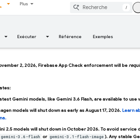
Plus
/
Exécuter
Référence
Exemples
ovember 2, 2026, Firebase App Check enforcement will be
requ
ates:
latest Gemini models, like
Gemini 3.6 Flash
, are available to use
Imagen models will shut down as early as
August 17, 2026
.
Learn a
na.
ni 2.5 models will shut down in
October 2026
. To avoid service
or
). Any stable Ge
gemini-3.6-flash
gemini-3.1-flash-image