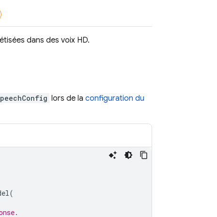
étisées dans des voix HD.
speechConfig
lors de la
configuration du
del
(
onse.