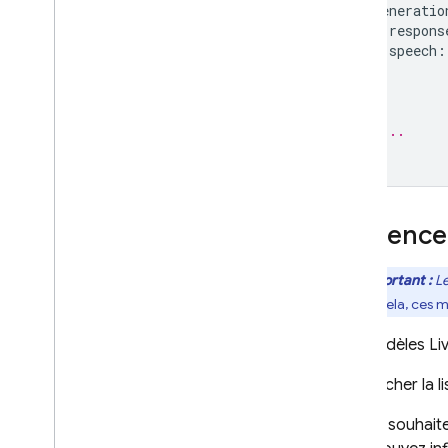
framework Foundation
generatio
Models d'Apple
respons
speech
:
Informations
)
supplémentaires
)
Types et exigences concernant
les fichiers d'entrée
// ...
Guides de migration
Gouvernance des données et IA
responsable
Cloud Audit Logging
Influence
FAQ et dépannage
Important :
Le
Codes d'erreur
lieu de cela, ces
Envoyer un commentaire
Les modèles
Li
Afficher la 
Si vous souhait