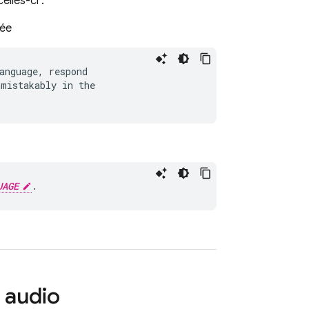
lles-ci :
iée
anguage, respond

mistakably in the

UAGE
e audio