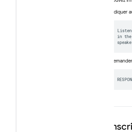
vous pouvez inf
Indiquer a
Listen
in the
Demander 
RESPON
Transcri