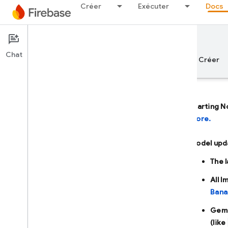
Créer
Exécuter
Docs
Documentation
Firebase AI Logic
Chat
Aperçu
Principes de base
IA
Créer
Starting N
more.
Aperçu
Model upd
DÉVELOPPER AVEC L'AIDE DE L'IA
The 
Développer avec l'aide de l'IA
All 
Bana
Gemini dans Firebase
Gemi
(like
Outils et intégrations d'IA