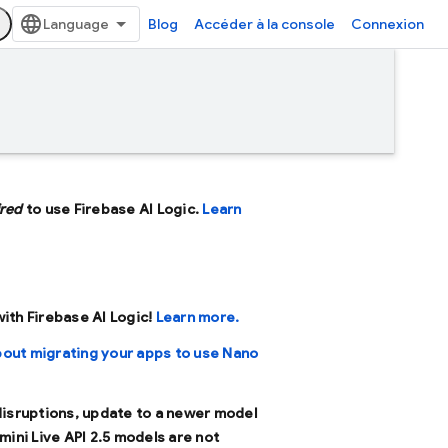
Blog
Accéder à la console
Connexion
ired
to use Firebase AI Logic.
Learn
 with Firebase AI Logic!
Learn more.
bout migrating your apps to use Nano
 disruptions, update to a newer model
mini Live API 2.5 models are not