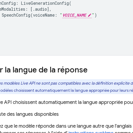
nConfig
:
LiveGenerationConfig
(
eModalities
:
[.
audio
],
SpeechConfig
(
voiceName
:
"
VOICE_NAME
"
)
r la langue de la réponse
s modèles
Live API
ne sont
pas
compatibles avec la définition explicite 
 modèles choisissent automatiquement la langue appropriée pour leurs r
ve API
choisissent automatiquement la langue appropriée pour
liste des langues disponibles
ez que le modèle réponde dans une langue autre que l'anglais