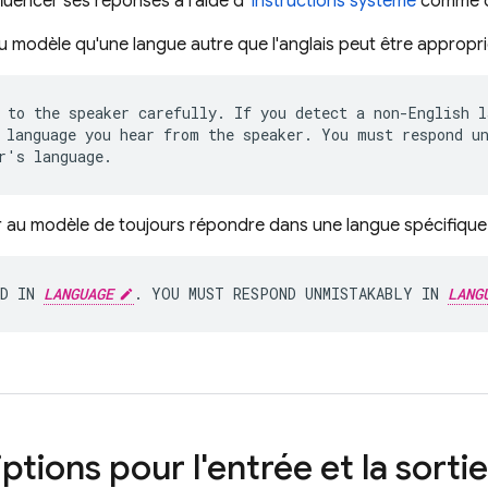
luencer ses réponses à l'aide d'
instructions système
comme ce
u modèle qu'une langue autre que l'anglais peut être appropr
 to the speaker carefully. If you detect a non-English l
 language you hear from the speaker. You must respond un
au modèle de toujours répondre dans une langue spécifique
D IN 
LANGUAGE
. YOU MUST RESPOND UNMISTAKABLY IN 
LANG
ptions pour l'entrée et la sorti