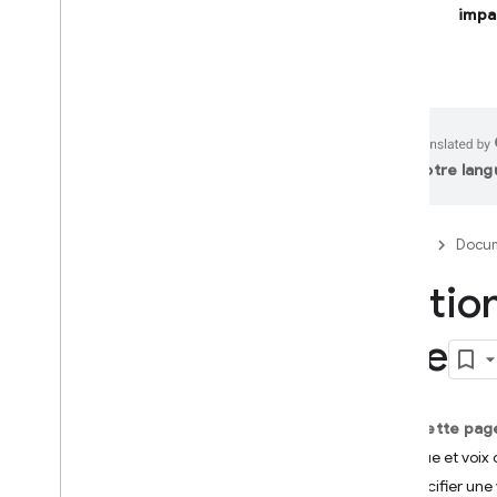
impa
Firebase Studio
CRÉER DES APPLICATIONS
OPTIMISÉES PAR L'IA
Logique d'IA Firebase
votre lang
Présentation
Premiers pas
Firebase
Docum
Éviter les utilisations abusives
avec App Check
Option
Modèles
Documentation de référence du
Live
SDK
Fonctionnalités de base
Texte
Sur cette pag
Chat
Langue et voix 
Images
Spécifier une