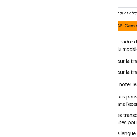
Cliquez sur votr
API Gemin
Dans le cadre d
audio du modèle
Pour la tr
Pour la tr
Veuillez noter le
Vous pouve
dans l'exe
Les transc
faites pou
La langue 