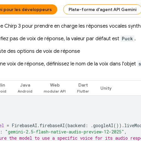
i pour les développeurs
Plate-forme d'agent API Gemini
ise Chirp 3 pour prendre en charge les réponses vocales synth
ifiez pas de voix de réponse, la valeur par défaut est
Puck
.
liste des options de voix de réponse
ne voix de réponse, définissez le nom de la voix dans l'objet
lin
Java
Web
Dart
Unity
el
=
FirebaseAI
.
firebaseAI
(
backend
:
.
googleAI
()).
liveMo
:
"gemini-2.5-flash-native-audio-preview-12-2025"
,
ure the model to use a specific voice for its audio resp