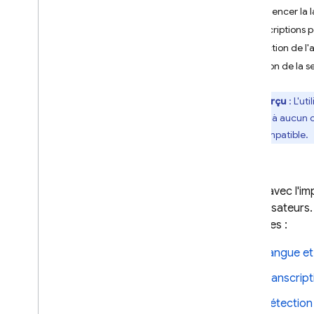
Vidéo
Influencer la
Son
Transcriptions p
Documents (PDF)
Détection de l'
Sortie structurée (JSON)
Gestion de la s
Réponses en streaming
Aperçu
: L'uti
Fonctionnalités spécialisées
soumise à aucun co
Inférence hybride et sur l'appareil
rétrocompatible.
Streaming bidirectionnel en
temps réel (API Live)
Premiers pas
Capacités
Même avec l'imp
vos utilisateur
Options de configuration
suivantes :
Gérer des sessions
Limites et spécifications
Langue et
Fournir des outils au modèle
Transcript
Appel de fonction
Détection 
Exécution de code