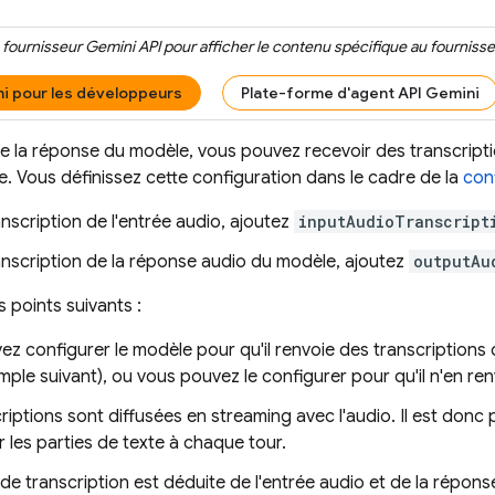
e fournisseur
Gemini API
pour afficher le contenu spécifique au fournisse
i pour les développeurs
Plate-forme d'agent API Gemini
e la réponse du modèle, vous pouvez recevoir des transcriptio
. Vous définissez cette configuration dans le cadre de la
con
anscription de l'entrée audio, ajoutez
inputAudioTranscript
anscription de la réponse audio du modèle, ajoutez
outputAu
s points suivants :
z configurer le modèle pour qu'il renvoie des transcriptions de
mple suivant), ou vous pouvez le configurer pour qu'il n'en ren
riptions sont diffusées en streaming avec l'audio. Il est donc
r les parties de texte à chaque tour.
de transcription est déduite de l'entrée audio et de la répon