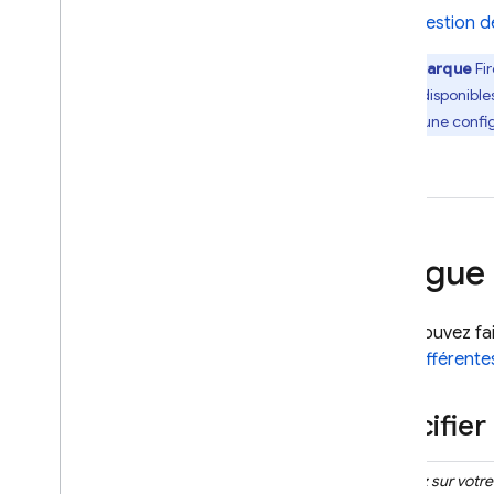
URLs de contexte
Gestion de
Ancrage : recherche Google
Remarque
Fi
Ancrage : Google Maps
bientôt disponibles
Contrôler la génération de
Ajouter une config
réponses
Présentation des options
Conception de requête
Configuration de modèle
Modèles avec réflexion
Langue 
Paramètres de sécurité
Instructions système
Vous pouvez fai
Se préparer pour la
dans différente
production
Checklist pour la production
Spécifier
Restreindre les requêtes aux
utilisateurs authentifiés
Modifier le nom du modèle à
Cliquez sur votr