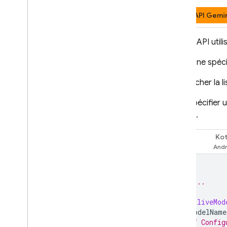
distance
Établissements
API Gemin
Mise en cache du contexte
Tarifs
Le
Live API
util
Limites de débit et quota
Si vous ne spéc
Compter les jetons
Surveillez les coûts
,
l'utilisation
Afficher la 
métriques
Pour spécifier u
Solutions
modèle
.
Aperçu
Inclure les fichiers volumineux
Kot
Swift
dans les requêtes Cloud Storage
Stocker et accéder aux
modèles de requêtes sur le
serveur
// ...
Mettre à jour votre application de
manière dynamique avec
let
liveMod
Remote Config
modelName
Accéder à l'API Gemini via le
// Config