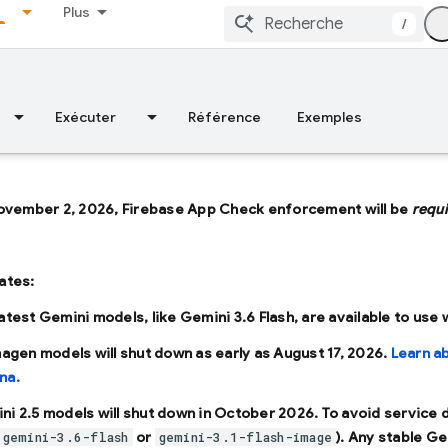
Plus
/
Exécuter
Référence
Exemples
ovember 2, 2026, Firebase App Check enforcement will be
requ
ates:
latest Gemini models, like
Gemini 3.6 Flash
, are available to use
Imagen models will shut down as early as
August 17, 2026
.
Learn a
na.
ni 2.5 models will shut down in
October 2026
. To avoid service
or
). Any stable Ge
gemini-3.6-flash
gemini-3.1-flash-image