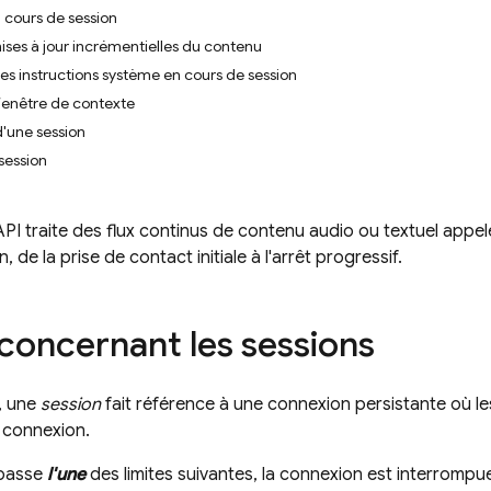
n cours de session
ises à jour incrémentielles du contenu
les instructions système en cours de session
fenêtre de contexte
d'une session
session
API
traite des flux continus de contenu audio ou textuel appe
, de la prise de contact initiale à l'arrêt progressif.
 concernant les sessions
, une
session
fait référence à une connexion persistante où les
 connexion.
épasse
l'une
des limites suivantes, la connexion est interrompu