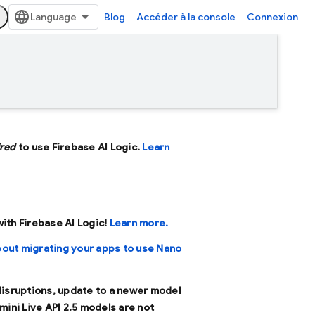
Blog
Accéder à la console
Connexion
ired
to use Firebase AI Logic.
Learn
 with Firebase AI Logic!
Learn more.
bout migrating your apps to use Nano
 disruptions, update to a newer model
mini Live API 2.5 models are not