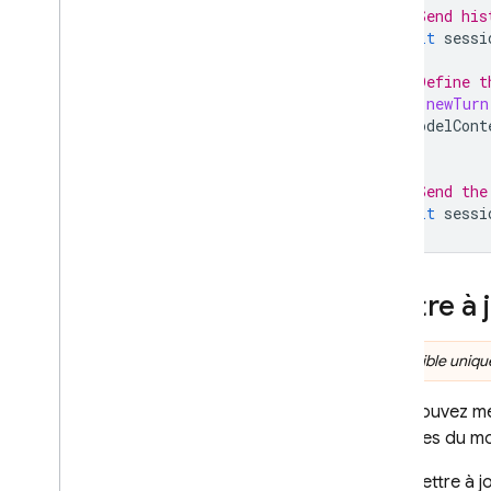
// Send his
await
sessi
// Define t
let
newTurn
ModelCont
]
// Send the
await
sessi
Mettre à 
Disponible uniqu
Vous pouvez met
réponses du mod
Pour mettre à j