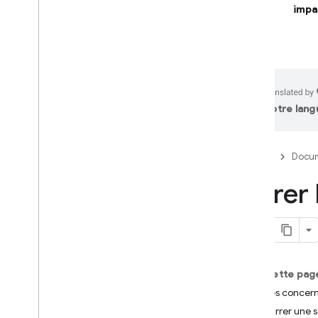
impa
Firebase Studio
CRÉER DES APPLICATIONS
OPTIMISÉES PAR L'IA
Logique d'IA Firebase
votre lang
Présentation
Premiers pas
Firebase
Docum
Éviter les utilisations abusives
avec App Check
Gérer 
Modèles
Documentation de référence du
SDK
Fonctionnalités de base
Texte
Sur cette pag
Chat
Limites concern
Images
Démarrer une s