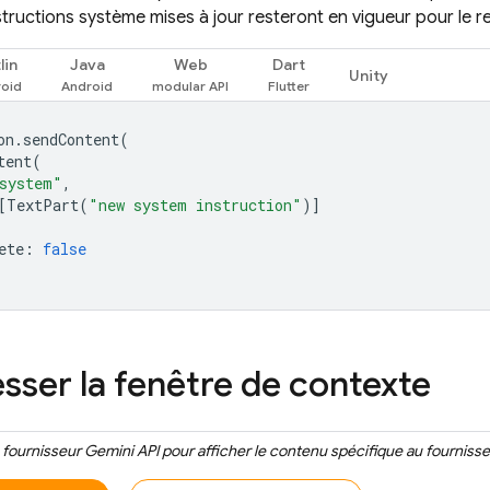
nstructions système mises à jour resteront en vigueur pour le re
lin
Java
Web
Dart
Unity
on
.
sendContent
(
tent
(
system"
,
[
TextPart
(
"new system instruction"
)]
ete
:
false
ser la fenêtre de contexte
e fournisseur
Gemini API
pour afficher le contenu spécifique au fournisse