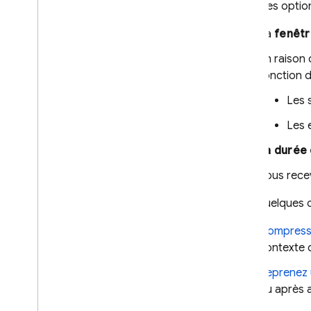
certaines option
URLs de contexte
Ancrage : recherche Google
La
fenêtr
Ancrage : Google Maps
En raison 
Contrôler la génération de
fonction d
réponses
Les 
Présentation des options
Conception de requête
Les 
Configuration de modèle
La durée 
Modèles avec réflexion
Vous rece
Paramètres de sécurité
Instructions système
Voici quelques o
Se préparer pour la
Compresse
production
contexte d
Checklist pour la production
Restreindre les requêtes aux
Reprenez 
utilisateurs authentifiés
ou après a
Modifier le nom du modèle à