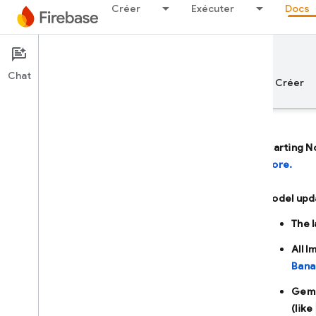
Créer
Exécuter
Docs
Documentation
Firebase AI Logic
Chat
Aperçu
Principes de base
IA
Créer
Starting N
more.
Aperçu
Model upd
DÉVELOPPER AVEC L'AIDE DE L'IA
The 
Développer avec l'aide de l'IA
All 
Bana
Gemini dans Firebase
Gemi
(like
Outils et intégrations d'IA