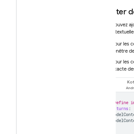
framework Foundation
Models d'Apple
Ajouter d
Informations
supplémentaires
Vous pouvez ajo
Types et exigences concernant
entrée textuelle
les fichiers d'entrée
Pour les 
Guides de migration
fenêtre de
Gouvernance des données et IA
responsable
Pour les 
Cloud Audit Logging
exacte de
FAQ et dépannage
Kot
Swift
Codes d'erreur
Envoyer un commentaire
// Define i
let
turns
:
ModelCont
ModelCont
]