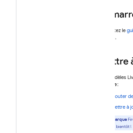
distance
Établissements
Démarre
Mise en cache du contexte
Tarifs
Consultez le
gu
Limites de débit et quota
session.
Compter les jetons
Surveillez les coûts
,
l'utilisation
métriques
Mettre 
Solutions
Aperçu
Les modèles
Li
Inclure les fichiers volumineux
session
:
dans les requêtes Cloud Storage
Stocker et accéder aux
Ajouter de
modèles de requêtes sur le
serveur
Mettre à j
Mettre à jour votre application de
manière dynamique avec
Remarque
Fi
Remote Config
Revenez bientôt !
Accéder à l'API Gemini via le