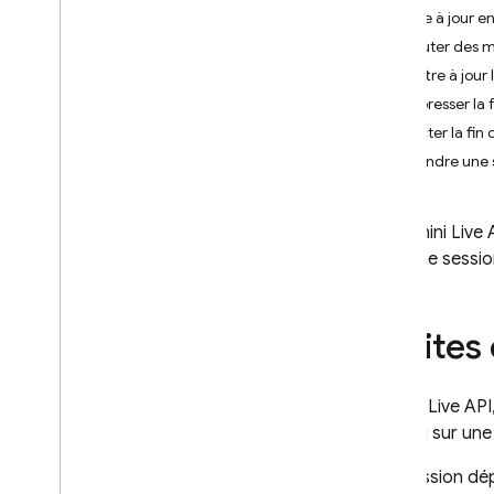
Vidéo
Mettre à jour e
Son
Ajouter des m
Documents (PDF)
Mettre à jour 
Sortie structurée (JSON)
Compresser la 
Réponses en streaming
Détecter la fin 
Reprendre une 
Fonctionnalités spécialisées
Inférence hybride et sur l'appareil
Streaming bidirectionnel en
Le
Gemini Live 
temps réel (API Live)
vie d'une session
Premiers pas
Capacités
Options de configuration
Limites
Gérer des sessions
Limites et spécifications
Pour le
Live API
Fournir des outils au modèle
continu sur une
Appel de fonction
Si la session d
Exécution de code