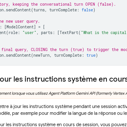
tory, keeping the conversational turn OPEN (false).
on
.
sendContent
(
turns
,
turnComplete
:
false
)
he new user query.
:
[
ModelContent
]
=
[
ent
(
role
:
"user"
,
parts
:
[
TextPart
(
"What is the capita
 final query, CLOSING the turn (true) to trigger the mo
on
.
sendContent
(
newTurn
,
turnComplete
:
true
)
jour les instructions système en cour
ement lorsque vous utilisez
Agent Platform
Gemini API (formerly Vertex A
tre à jour les instructions système pendant une session active
èle, par exemple pour modifier la langue de la réponse ou le
our les instructions système en cours de session, vous pouvez