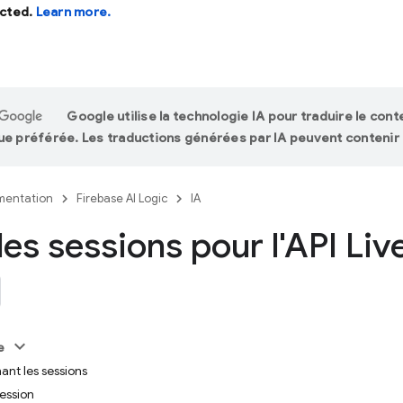
cted.
Learn more.
Google utilise la technologie IA pour traduire le con
ue préférée. Les traductions générées par IA peuvent contenir 
entation
Firebase AI Logic
IA
les sessions pour l'API Liv
e
ant les sessions
ession