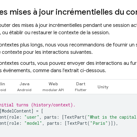
es mises à jour incrémentielles du c
uter des mises à jour incrémentielles pendant une session act
, ou établir ou restaurer le contexte de la session.
contextes plus longs, nous vous recommandons de fournir un s
 contexte pour les interactions suivantes.
contextes courts, vous pouvez envoyer des interactions au fu
s événements, comme dans l'extrait ci-dessous.
lin
Java
Web
Dart
Unity
nitial turns (history/context).
[
ModelContent
]
=
[
ent
(
role
:
"user"
,
parts
:
[
TextPart
(
"What is the capital
ent
(
role
:
"model"
,
parts
:
[
TextPart
(
"Paris"
)]),