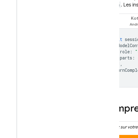
system
. Les i
Kot
Swift
await
sessi
[
ModelCon
role
:
"
parts
:
)],
turnCompl
)
Compres
Cliquez sur votr