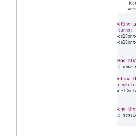
Kot
FAQ 및 문제 해결
Swift
오류 코드
의견 보내기
// Define i
let
turns
:
ModelCont
ModelCont
]
// Send his
await
sessi
// Define t
let
newTurn
ModelCont
]
// Send the
await
sessi