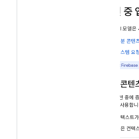
토큰 집계
세션 중
비용
,
사용량
,
측정항목 모니터링
솔루션
Live API
모델은
개요
Cloud Storage를 사용하여 요청에
증분 콘텐
대용량 파일 포함
시스템 요
서버에서 프롬프트 템플릿 저장
및 액세스
참고:
Firebase 
원격 구성으로 앱 동적 업데이트
Apple의 Foundation Models 프
레임워크를 통해 Gemini API에
증분 콘텐
액세스
추가 정보
활성 세션 중에 
하는 데 사용합니
입력 파일 형식 및 요구사항
이전 가이드
컨텍스트가 
데이터 거버넌스 및 책임감 있는 AI
짧은 컨텍스
Cloud 감사 로깅