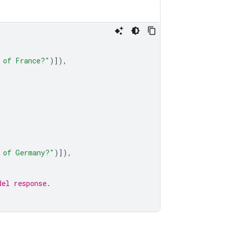
 of France?"
)]),
l of Germany?"
)]),
del response.