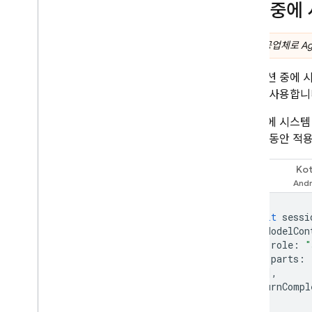
세션 중에
API 제공업체로
Ag
활성 세션 중에 
하는 데 사용합니
세션 중에 시스
은 세션 동안 적
Kot
Swift
await
sessi
[
ModelCon
role
:
"
parts
:
)],
turnCompl
)