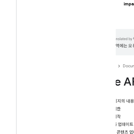
impa
Firebase Studio
AI 기반 앱 빌드
Firebase AI Logic
번역에는 오류
소개
시작하기
앱 체크로 악용 방지
Firebase
Docum
모델
Live 
SDK 참조 문서
핵심 기능
텍스트
이 페이지의 내
채팅
세션 제한
이미지
세션 시작
동영상
세션 중 업데이트
오디오
증분 콘텐츠 업