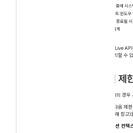
문서 (PDF)
세션 중에 시스
구조화된 출력 (JSON)
컨텍스트 윈도우
스트리밍 응답
세션이 종료될 시
전문 기능
세션 재개
하이브리드 및 기기 내 추론
실시간 양방향 스트리밍 (Live
Gemini Live API
API)
기를 관리할 수 
시작하기
기능
구성 옵션
세션 제
세션 관리
한도 및 사양
Live API
의 경우
모델에 도구 제공
세션이 다음 제한
함수 호출
옵션 (아래 참고)
코드 실행
URL 컨텍스트
세션 컨텍
그라운딩 - Google 검색