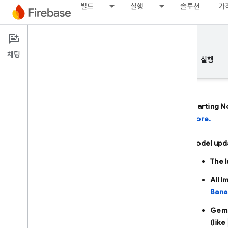
빌드
실행
솔루션
가
Documentation
Firebase AI Logic
채팅
개요
기본사항
AI
빌드
실행
Starting N
more.
개요
Model upd
AI 지원을 통한 개발
The 
AI 지원을 통한 개발
All 
Bana
Firebase의 Gemini
Gemi
(like
AI 도구 및 통합