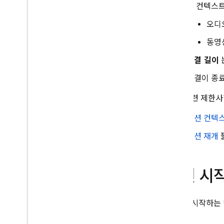
이 컨텍스트
그라운딩 - Google 지도
오디
대답 생성 제어
옵션 개요
동영
프롬프트 설계
연결 길이
모델 구성
연결이 종
사고
안전 설정
세션 관련 제한사
시스템 안내
세션 컨텍
프로덕션 준비
세션 재개
프로덕션 체크리스트
인증된 사용자로 요청 제한
원격으로 모델 이름 변경
세션 시
위치
컨텍스트 캐싱
가격 책정
세션을 시작하는
비율 제한 및 할당량