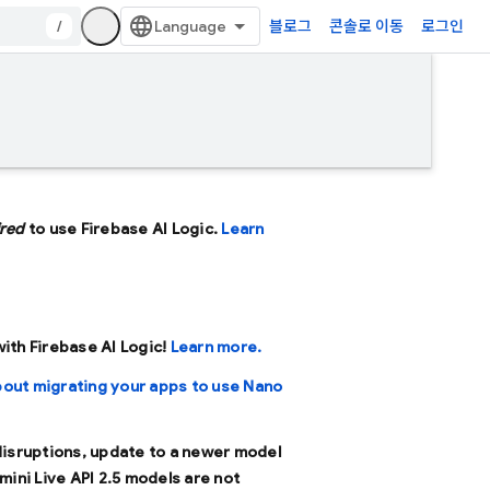
/
블로그
콘솔로 이동
로그인
ired
to use Firebase AI Logic.
Learn
 with Firebase AI Logic!
Learn more.
bout migrating your apps to use Nano
 disruptions, update to a newer model
mini Live API 2.5 models are not