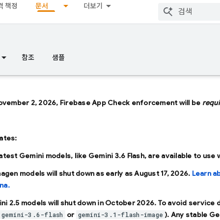
격 책정
문서
더보기
참조
샘플
ovember 2, 2026, Firebase App Check enforcement will be
requ
ates:
latest Gemini models, like
Gemini 3.6 Flash
, are available to use
Imagen models will shut down as early as
August 17, 2026
.
Learn a
na.
ni 2.5 models will shut down in
October 2026
. To avoid service
or
). Any stable Ge
gemini-3.6-flash
gemini-3.1-flash-image