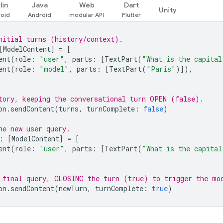
lin
Java
Web
Dart
Unity
nitial turns (history/context).
[
ModelContent
]
=
[
ent
(
role
:
"user"
,
parts
:
[
TextPart
(
"What is the capital
ent
(
role
:
"model"
,
parts
:
[
TextPart
(
"Paris"
)]),
tory, keeping the conversational turn OPEN (false).
on
.
sendContent
(
turns
,
turnComplete
:
false
)
he new user query.
:
[
ModelContent
]
=
[
ent
(
role
:
"user"
,
parts
:
[
TextPart
(
"What is the capita
 final query, CLOSING the turn (true) to trigger the mo
on
.
sendContent
(
newTurn
,
turnComplete
:
true
)