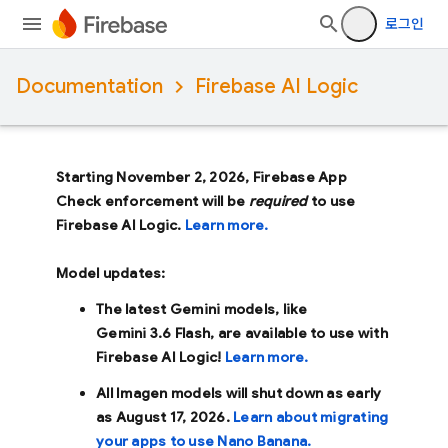
로그인
Documentation
Firebase AI Logic
Starting November 2, 2026, Firebase App
Check enforcement will be
required
to use
Firebase AI Logic.
Learn more.
Model updates:
The latest Gemini models, like
Gemini 3.6 Flash
, are available to use with
Firebase AI Logic!
Learn more.
All Imagen models will shut down as early
as
August 17, 2026
.
Learn about migrating
your apps to use Nano Banana.