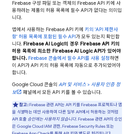
Firebase 구성 파일 또는 객체의 Firebase API 키에 사
용하려는 제품의 허용 목록에 필수 API가 없다는 의미입
니다.
앱에서 사용하는 Firebase API 키에
키의 'API 제한사
항' 허용 목록에 포함된 필수 API
가 모두 있는지 확인합
니다.
Firebase AI Logic
의 경우 Firebase API 키의
허용 목록에 최소한
Firebase AI Logic
API가 있어야
합니다.
Firebase
콘솔에서 필수 API를 사용 설정
하면
이 API가 API 키의 허용 목록에 자동으로 추가되었어야
합니다.
Google Cloud
콘솔의
API 및 서비스
>
사용자 인증 정
보
패널에서 모든 API 키를 볼 수 있습니다.
참고:
Firebase 관련 API는 API 키를 Firebase 프로젝트나 앱
을
식별
하는 데만 사용하며 다른 일부 API에서 허용하는 것처럼
API 호출
승인에는 사용하지 않습니다
. Firebase 관련 API의 승인
은
Google Cloud
IAM 권한,
Firebase Security Rules
또는
Firebase App Check
를 통해 API 키와 별도로 처리됩니다.