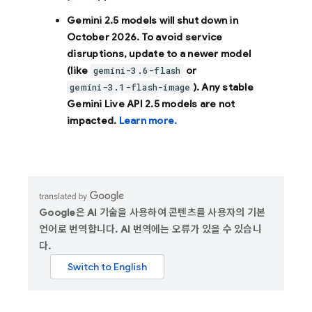
Gemini 2.5 models will shut down in
October 2026
. To avoid service
disruptions, update to a newer model
(like
or
gemini-3.6-flash
). Any stable
gemini-3.1-flash-image
Gemini Live API 2.5 models are not
impacted.
Learn more.
Google은 AI 기술을 사용하여 콘텐츠를 사용자의 기본
언어로 번역합니다. AI 번역에는 오류가 있을 수 있습니
다.