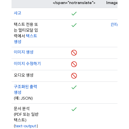
</span="notranslate">
Image </spa
사고
텍스트 전용 또
인터리브 
는 멀티모달 입
력에서
텍스트
생성
이미지 생성
이미지 수정하기
오디오 생성
구조화된 출력
생성
(예: JSON)
문서 분석
(PDF 또는 일반
텍스트)
(
text-output
|