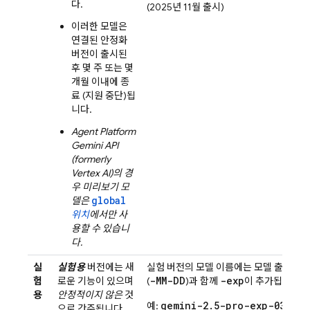
다.
(2025년 11월 출시)
이러한 모델은
연결된 안정화
버전이 출시된
후 몇 주 또는 몇
개월 이내에 종
료 (지원 중단)됩
니다.
Agent Platform
Gemini API
(formerly
Vertex AI)
의 경
우 미리보기 모
global
델은
위치
에서만 사
용할 수 있습니
다.
실
실험용
버전에는 새
실험 버전의 모델 이름에는 모델 출시일
-MM-DD
-exp
험
로운 기능이 있으며
(
)과 함께
이 추가됩니다.
용
안정적이지 않은
것
gemini-2.5-pro-exp-03-25
예:
으로 간주됩니다.