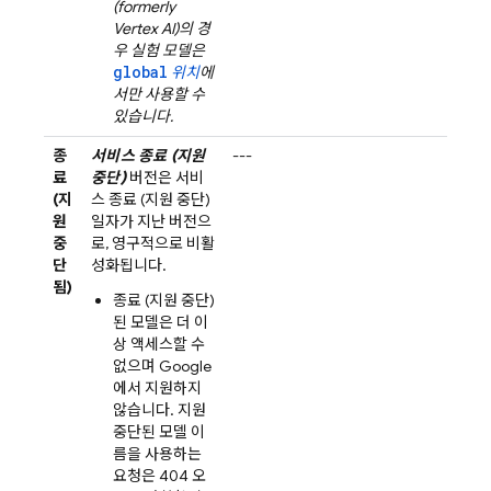
(formerly
Vertex AI)
의 경
우 실험 모델은
global
위치
에
서만 사용할 수
있습니다.
종
서비스 종료 (지원
---
료
중단)
버전은 서비
(지
스 종료 (지원 중단)
원
일자가 지난 버전으
중
로, 영구적으로 비활
단
성화됩니다.
됨)
종료 (지원 중단)
된 모델은 더 이
상 액세스할 수
없으며 Google
에서 지원하지
않습니다. 지원
중단된 모델 이
름을 사용하는
요청은 404 오