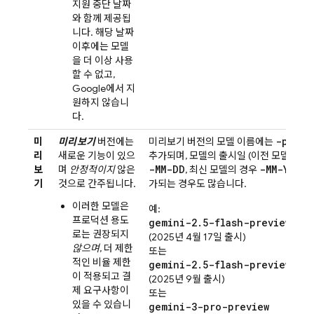
지원 중단 날짜
와 함께 제공됩
니다. 해당 날짜
이후에는 모델
을 더 이상 사용
할 수 없고,
Google에서 지
원하지 않습니
다.
-previ
미
미리보기
버전에는
미리보기 버전의 모델 이름에는
리
새로운 기능이 있으
추가되며, 모델의 출시일 (이전 모델의 경
-MM-DD
-MM-YYYY
보
며
안정적이지
않은
, 최신 모델의 경우
)
기
것으로 간주됩니다.
가되는 경우도 많습니다.
이러한 모델은
예:
프로덕션 용도
gemini-2.5-flash-preview-04
로는 권장되지
(2025년 4월 17일 출시)
않으며
, 더 제한
또는
적인 비율 제한
gemini-2.5-flash-preview-09-
이 적용되고 결
(2025년 9월 출시)
제 요구사항이
또는
있을 수 있습니
gemini-3-pro-preview