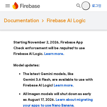
로그인
Documentation
Firebase AI Logic
Starting November 2, 2026, Firebase App
Check enforcement will be
required
to use
Firebase AI Logic.
Learn more.
Model updates:
The latest Gemini models, like
Gemini 3.6 Flash
, are available to use with
Firebase AI Logic!
Learn more.
All Imagen models will shut down as early
as
August 17, 2026
.
Learn about migrating
your apps to use Nano Banana.