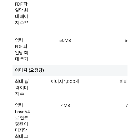
PDF 파
일당 최
대 페이
지 수
**
입력
50MB
50MB
PDF 파
일당 최
대 크기
이미지 (요청당)
최대
입
이미지 1,000개
이미지 14
력
이미
지 수
입력
7 MB
7 MB
base64
로 인코
딩된 이
미지당
최대 크