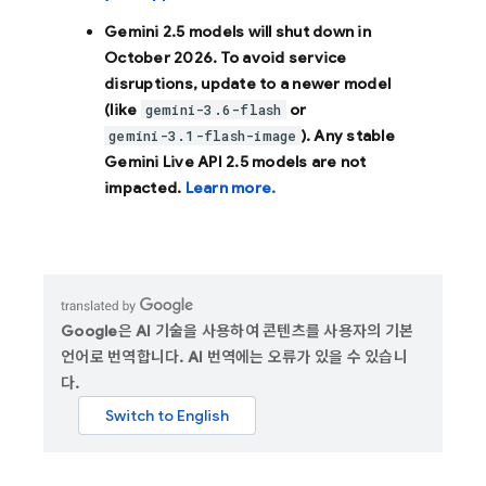
Gemini 2.5 models will shut down in
October 2026
. To avoid service
disruptions, update to a newer model
(like
or
gemini-3.6-flash
). Any stable
gemini-3.1-flash-image
Gemini Live API 2.5 models are not
impacted.
Learn more.
Google은 AI 기술을 사용하여 콘텐츠를 사용자의 기본
언어로 번역합니다. AI 번역에는 오류가 있을 수 있습니
다.