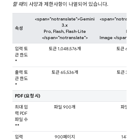
할 때
의 사양과 제한사항이 나열되어 있습니다.
<span="notranslate">Gemini
<span="notranslat
3.x
3.x
속성
Pro, Flash, Flash‑Lite
Pro
</span="notranslate">
Image </span="not
입력 토
토큰 1,048,576개
토큰 65,53
큰 한도
*
출력 토
토큰 65,536개
토큰 32,76
큰 한도
*
PDF (요청 시)
최대 입
파일 900개
파일 14개
력 PDF
파일 수
**
입력
900페이지
14페이지