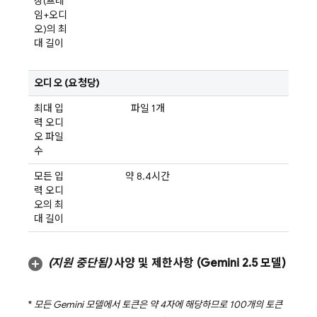
상(프레
임+오디
오)의 최
대 길이
오디오 (요청당)
최대 입
파일 1개
---
력 오디
오 파일
수
모든 입
약 8.4시간
---
력 오디
오의 최
대 길이
(지원 중단됨)
사양 및 제한사항 (
Gemini 2
.
5
모델)
*
모든
Gemini
모델에서 토큰은 약 4자에 해당하므로 100개의 토큰