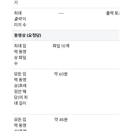
기
최대
---
출력 토큰 한
출력
이
미지 수
동영상 (요청당)
최대 입
파일 10개
---
력 동영
상 파일
수
모든 입
약 60분
---
력 동영
상(프레
임만 해
당)의 최
대 길이
모든 입
약 45분
---
력 동영