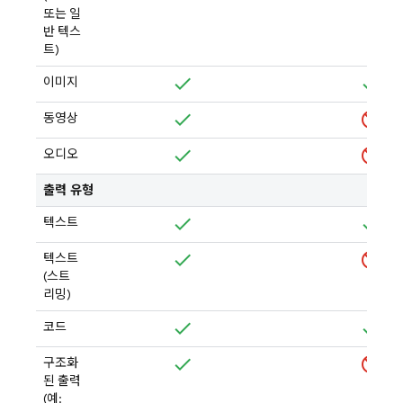
또는 일
반 텍스
트)
이미지
동영상
오디오
출력 유형
텍스트
텍스트
(스트
리밍)
코드
구조화
된 출력
(예: