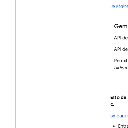
arrow_outward
Ir a la pági
Gemi
API de
API de
Permit
bidire
En el resto de
AI Logic
.
Compara 
Entr