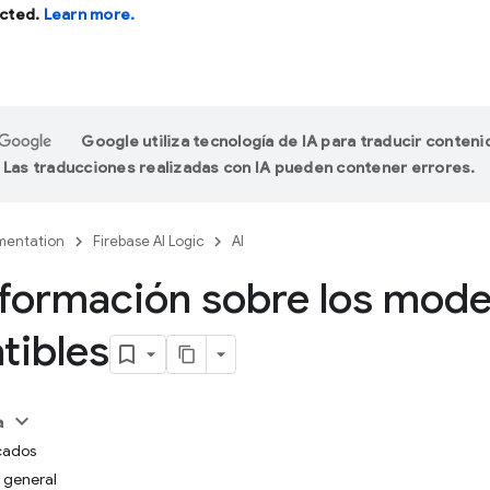
cted.
Learn more.
Google utiliza tecnología de IA para traducir conteni
 Las traducciones realizadas con IA pueden contener errores.
entation
Firebase AI Logic
AI
formación sobre los mode
tibles
a
cados
 general