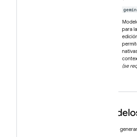
gemin
Modelo
para l
edició
permit
nativa
contex
(se re
Modelos
Puedes genera