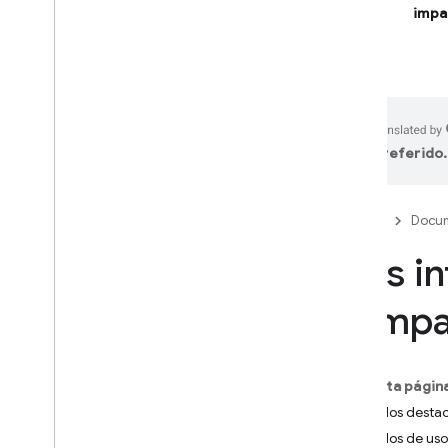
Integraciones y herramientas
impa
de IA
Firebase Studio
CREA APPS POTENCIADAS POR IA
preferido.
Firebase AI Logic
Introducción
Comenzar
Firebase
Docum
Evita los abusos con la
Más in
Verificación de aplicaciones
Modelos
compa
Documentos de referencia del
SDK
Capacidades principales
En esta págin
Texto
Modelos desta
Chat
Modelos de uso