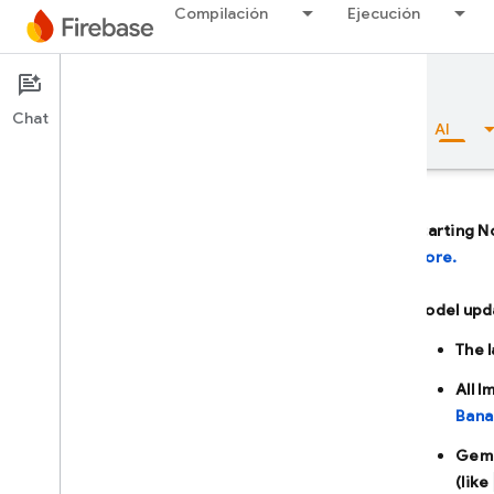
Compilación
Ejecución
Documentation
Firebase AI Logic
Chat
Descripción general
Aspectos básicos
AI
Starting N
more.
Descripción general
Model upd
PROGRAMA CON ASISTENCIA DE
The 
IA
All 
Programa con asistencia de IA
Bana
Gemini en Firebase
Gemi
(like