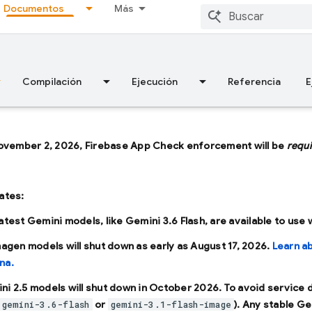
Documentos
Más
Compilación
Ejecución
Referencia
E
ovember 2, 2026, Firebase App Check enforcement will be
requ
ates:
latest Gemini models, like
Gemini 3.6 Flash
, are available to use
Imagen models will shut down as early as
August 17, 2026
.
Learn a
na.
ni 2.5 models will shut down in
October 2026
. To avoid service
or
). Any stable Ge
gemini-3.6-flash
gemini-3.1-flash-image