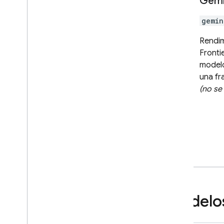
Gemi
Fundamentación: Google Maps
gemin
Controla la generación de
respuestas
Rendim
Descripción general de las
Fronti
opciones
model
Diseño de instrucciones
una fr
Configuración del modelo
(no se
Razonamiento
Configuración de seguridad
Instrucciones del sistema
Prepararte para la producción
Lista de tareas de producción
Restringe las solicitudes a
usuarios autenticados
Cómo cambiar el nombre del
Modelos
modelo de forma remota
Ubicaciones
El almacenamiento de contexto