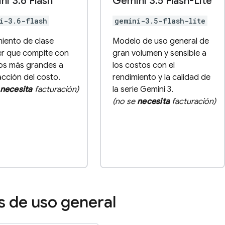
ni 3
.
6 Flash
Gemini 3
.
5 Flash-Lite
i-3.6-flash
gemini-3.5-flash-lite
iento de clase
Modelo de uso general de
er que compite con
gran volumen y sensible a
os más grandes a
los costos con el
acción del costo.
rendimiento y la calidad de
necesita
facturación)
la serie Gemini 3.
(no se
necesita
facturación)
 de uso general