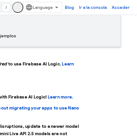
/
Blog
Ir a la consola
Acceder
jemplos
ired
to use Firebase AI Logic.
Learn
 with Firebase AI Logic!
Learn more.
bout migrating your apps to use Nano
 disruptions, update to a newer model
mini Live API 2.5 models are not