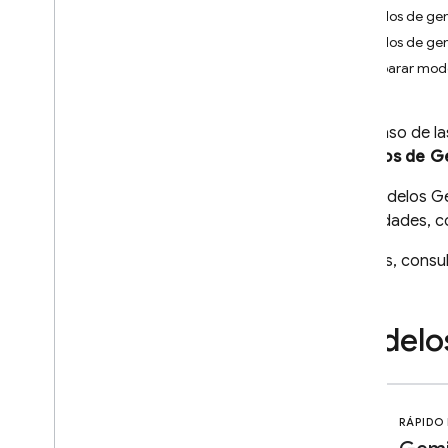
Images
Modelos de ge
Video
Modelos de gen
Audio
Comparar mod
Documentos (PDFs)
Resultado estructurado (JSON)
Respuestas de transmisión
En el caso de l
modelos de
G
Capacidades especializadas
Inferencia híbrida y en el
Los modelos
Ge
dispositivo
modalidades, co
Transmisión bidireccional en
tiempo real (API de Live)
Además, consul
Proporciona herramientas al
modelo
Modelo
Llamada a función
Ejecución de código
Contexto de URL
Fundamentación: Búsqueda de
RÁPIDO 
Google