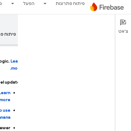
פיתוח פתרונות
הפעל
פ
Firebase AI Logic
Documentation
צ'אט
סקירה כללית
עקרונות יסוד
AI
פיתוח פת
ogic.
Learn
more.
סקירה כללית
l updates:
פיתוח בעזרת AI
Learn
more.
פיתוח בעזרת AI
o use
‫Gemini ב-Firebase
nana.
newer
כלים ושילובים מבוססי-AI