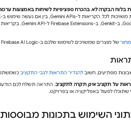
ות בלוח הבקרה
לא
בהכרח ספציפיות לשיחות באמצעות ערכות ה-SDK של 
 משויכות ל
כל
הקריאות ל-Gemini APIs, בין אם נעשה שימוש ב-SDK של לקוח
Genkit
, ב-
Firebase Extensions
ל-
Gemini API
מחור
של מוצרים שמשויכים לשימוש שלכם ב-
Firebase AI Logic
ראות
בונות מפתיעים, חשוב
להגדיר התראות לגבי התקציב
כשמשתמשים במינוי e
אות על תקציב
אינן
תקרה לתקציב
. התראה תשלח לכם הודע
י שתוכלו לפעול באפליקציה או בפרויקט.
וני השימוש בתכונות מבוססות-AI במסו