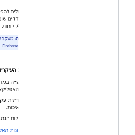
פתרונות
אתם יכולים להפעי
סקירה כללית
אחרי מדדים שונים 
הכללת קבצים גדולים בבקשות
באמצעות Cloud Storage
AI Logic
. לוחות
אחסון תבניות של הנחיות בשרת
הערה:
מעקב אחרי
וגישה אליהן
Firebase AI Logic
. ע
עדכון דינמי של האפליקציה
באמצעות הגדרת תצורה מרחוק
.
גישה ל-Gemini API דרך מסגרת
Foundation Models של Apple
היכולות העיקריות ש
מידע נוסף
צפייה במדד
סוגי קבצים ודרישות לקלט
מהאפליקצי
מדריכים להעברת נתונים (מיגרציה)
בדיקת עקבו
ניהול נתונים (data governance)
ואתיקה של בינה מלאכותית
האיכות.
Cloud Audit Logging
פילוח הנתו
שאלות נפוצות ופתרון בעיות
כל התכונות האל