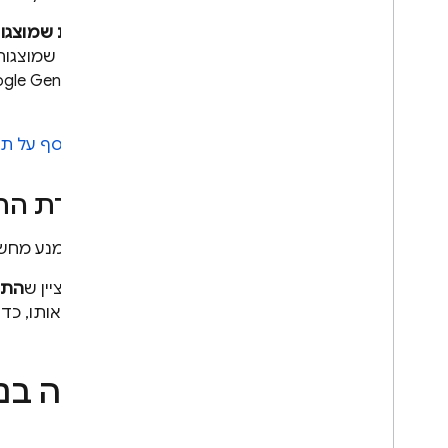
הגדרת מודל
העלויות שמוצג
העמקה
העלויות שמוצגות
הגדרות בטיחות
שרת Google GenAI, ב-
הוראות מערכת
אחרים.
הכנה לייצור
מידע נוסף על ת
רשימת משימות לסביבת הייצור
הגבלת בקשות למשתמשים
הגדרת הת
מאומתים
שינוי שם המודל מרחוק
כדי להימנע מחש
מיקומים
שמירה במטמון של הקשר
חשוב לציין ש
התר
תמחור
עוברים אותו, כד
מכסות ומגבלות קצב שליחת
בקשות
צפייה בנת
ספירת טוקנים
מעקב אחרי עלויות
,
שימוש
ומדדים