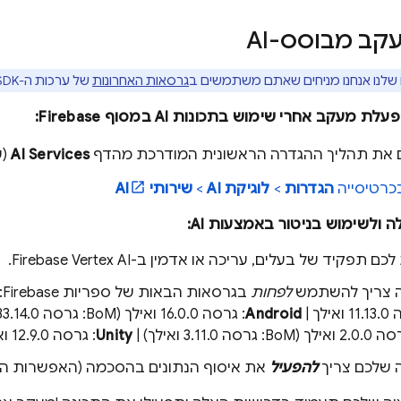
ב מבוסס-AI
לנו אנחנו מניחים שאתם משתמשים ב
גרסאות האחרונות
של ערכות ה-SDK‏
ת מעקב אחרי שימוש בתכונות AI במסוף
Firebase
:
את תהליך ההגדרה הראשונית המודרכת מהדף
AI Services
(שי
כרטיסייה
הגדרות
>
לוגיקת AI
>
שירותי AI
ולשימוש בניטור באמצעות AI:
 תפקיד של בעלים, עריכה או אדמין ב-Firebase Vertex AI.
ה צריך להשתמש
לפחות
בגרסאות הבאות של ספריות Firebase:‏
ילך | 
Android
: גרסה 16.0.0 ואילך (BoM: גרסה 33.14.0 ואילך) | ‫
 (BoM: גרסה 3.11.0 ואילך) | 
Unity
: גרסה 12.9.0 ואילך
 שלכם צריך
להפעיל
את איסוף הנתונים בהסכמה (האפשרות הז