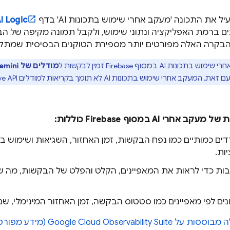
ל את התכונה 'מעקב אחרי שימוש בתכונות AI' בדף
I Logic
ברמת האפליקציה ונתוני שימוש, ולקבל תמונה מקיפה של הבקשות מ-SDKs 
 הבקרה האלה מפורטים יותר מספירת הטוקנים הבסיסית שמתק
 שימוש בתכונות AI במסוף
Firebase
זמין לבקשות ל
מודלים של
emini
ם זאת, המעקב אחרי שימוש בתכונות AI לא תומך בקריאות למודלים
ve API
ל מעקב אחרי AI במסוף
Firebase
כוללות:
ים כמותיים כמו נפח הבקשות, זמן האחזור, השגיאות ושימוש ב
ות.
ת כדי לראות את המאפיינים, הקלט והפלט של הבקשות, מה שיכו
נים לפי מאפיינים כמו סטטוס הבקשה, זמן האחזור המינימלי, שם
ה מבוססות על
Observability Suite
Google Cloud
(מידע מפורט 