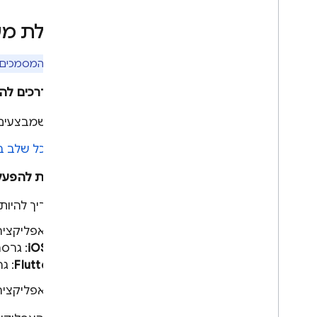
קודי שגיאה
ספק משוב
הפעלת מעק
בכל המסמכים ש
אלה הדרכים להפעל
כשמבצעים 
בכל שלב ב
הדרישות להפעלה 
צריך להיות לכם
באפליקצי
iOS+‎
: גרסה 11.13.0 וא‫
Flutter
: גרסה 2.0.0 ואילך‫
באפליקציה