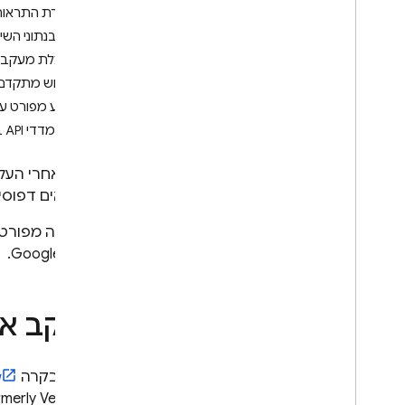
אודיו
הגדרת התראו
מסמכים (קובצי PDF)
צפייה בנתוני השימוש בת
פלט מובנה (JSON)
הפעלת מעקב מ
שידור התשובות
שימוש מתקדם
יכולות מיוחדות
מידע מפורט על
הסקה היברידית והסקה במכשיר
הצגת מדדי API ברמת הפרויקט במסוף Google Cloud
סטרימינג דו-כיווני בזמן אמת
(Live API)
איך נראים דפוסי
אספקת כלים למודל
בקשה להפעלת פונקציה
בדף הזה מפורטו
הרצת קוד
.
Google Cloud
ההקשר של כתובת ה-URL
עיגון בנתונים – חיפוש Google
מעקב אח
עיגון – מפות Google
שליטה ביצירת התשובות
בלוח הבקרה
g
סקירה כללית של האפשרויות
merly Vertex AI)
עיצוב הנחיות