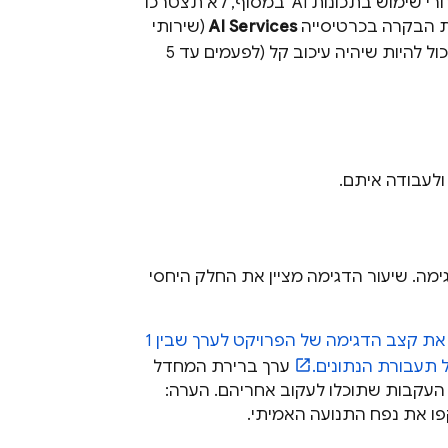
אחרי שהאפליקציה שלכם תעמוד בדרישות האלה ותפעילו את התכונה 'מעקב אחרי שימוש בתכונות AI' במסוף, לא תצטרכו
ות הבקרה בכרטיסייה
AI Services
(שירותי
. יכול להיות שיהיה עיכוב קל (לפעמים עד 5
ולעבודה איתם.
ה. שיעור הדגימה מציין את החלק היחסי
, אפשר להגדיר את קצב הדגימה של הפרויקט לערך שבין 1
ערך ברירת המחדל
ספר העקבות שתוכלו לעקוב אחריהם. הערה:
ו את נפח התנועה האמיתי.