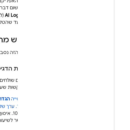
לעשות שום דבר נ
AI) >
AI Logic
(לוג
דקות) עד שהטל
שימוש מת
בסעיף הזה נסביר
תדירות הדגי
אם אתם שולחים 
של הבקשות שעב
בכרטיסייה
הגדר
ל-100%. ערך של 100% אומר שמעקב אחרי שימוש בתכונות AI יאסוף נתונים מכל תעבורת הנתונים.
הוא 0%
ללא קשר לשיעור