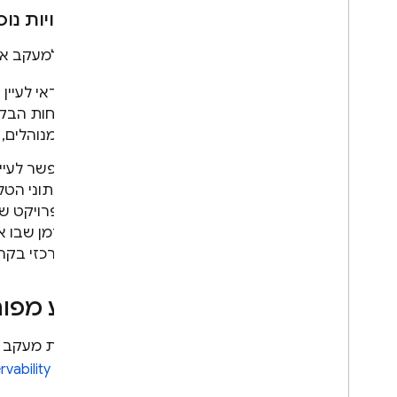
אפשרויות נו
בנוסף למעקב אחרי שימ
כדאי לעיין 
לוחות הבק
המנוהלים, ב
אפשר לעיי
. נתוני הטלמט
לפרויקט של
לזמן שבו 
מרכזי בקר
מידע מפור
במסגרת מעקב אחרי שימוש בתכונות AI, נתו
vability Suite