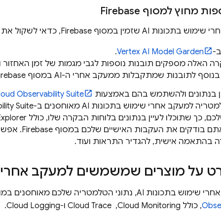
ספות מחוץ למסוף
Firebase
וש בתכונות AI שזמין במסוף
Firebase
, כדאי לשקול את
ב-
Vertex AI Model Garden
.
רה האלה מספקים תובנות נוספות לגבי מגמות של זמן האחזור 
נוסף לתובנות שמתקבלות ממעקב אחרי ה-AI במסוף
irebase
ן בנתונים ולהשתמש בהם באמצעות
Observability Suite
loud
ריה למעקב אחרי שימוש בתכונות AI מאוחסנים ב-
lity Suite
כם, כך שתוכלו לעיין בנתונים בלוחות הבקרה שלו, כולל
Explorer
אתם בודקים את העקבות האישיים שלכם במסוף
Firebase
. אפשר
ה בהתאמה אישית, להגדיר התראות ועוד.
ט על מוצרים שמשמשים למעקב אחרי שי
ני הטלמטריה שלכם מאוחסנים במוצרים שונים שזמינים ב-
Obser
, כולל
Cloud Monitoring
, ‏
Cloud Trace
ו-
Cloud Logging
.