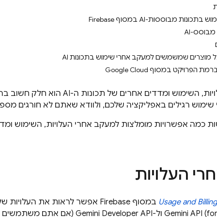
ת
כונות מבוססות-AI במסוף Firebase
בוסס-AI
 מוצרים שמשמשים למעקב אחרי שימוש בתכונות AI
מעקב אחרי העלויות, השימוש ומדדים
 שימוש רגילים באפליקציה שלכם, ולוודא שאתם לא חורגים מספ
ת כמה אפשרויות מומלצות למעקב אחרי העלויות, השימוש ומד
רי העלויות
Usage and Billin
במסוף
Firebase
אפשר לראות את העלויות של 
Gemini API (for
ול-
Gemini Developer API
(אם אתם משתמשים במינוי Blaze בתשלום ל