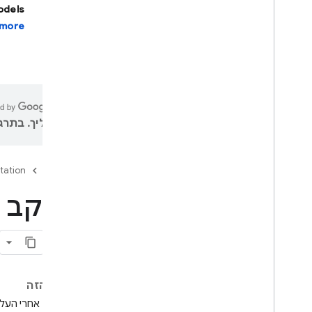
models
more.
Firebase Studio
פיתוח אפליקציות מבוססות-AI
Firebase AI Logic
מבוא
עליך. בתרגו
מתחילים
מניעת ניצול לרעה באמצעות App
Check
tation
Firebase
מודלים
מסמכי עזר בנושא SDK
מעקב א
יכולות ליבה
טקסט
צ'אט
תמונות
בדף הזה
וידאו
מעקב אחרי העלוי