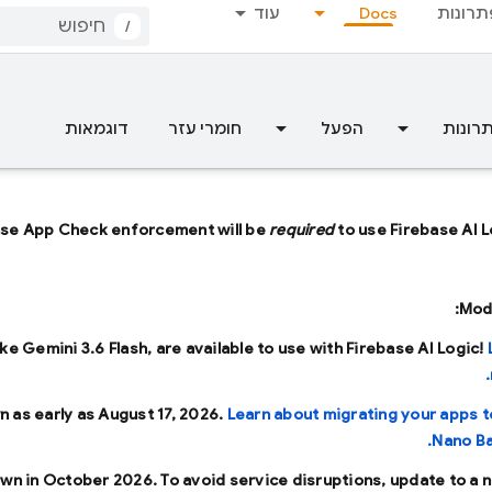
תרונות
Docs
עוד
/
רונות
הפעל
חומרי עזר
דוגמאות
ase App Check enforcement will be
required
to use Firebase AI L
Mode
ike
Gemini 3.6 Flash
, are available to use with Firebase AI Logic!
n as early as
August 17, 2026
.
Learn about migrating your apps t
Nano Ba
own in
October 2026
. To avoid service disruptions, update to a 