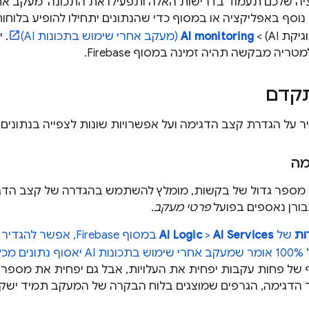
וסף באפליקציה או במסוף כדי שהנתונים יתחילו להופיע בלוח
יקת AI) >
AI monitoring
(מעקב אחרי שימוש בתכונות AI)
מטריה מבקשה תהיה זמינה במסוף
Firebase
.
קדם
 על הגדרת קצב הדגימה ועל אפשרויות שונות לצפייה בנתונים 
מה
מספר גדול של בקשות, מומלץ להשתמש בהגדרה של קצב הדגימ
ורן נאספים בפועל
פרטי מעקב
.
ות
של
AI Services
>
AI Logic
במסוף
Firebase
10. איסוף של פחות עקבות יפחית את העלויות, אבל גם יפחית את מ
 הדגימה, הגרפים שמוצגים בלוח הבקרה של המעקב תמיד ישקפ