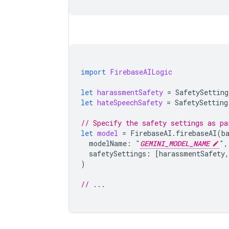
import
FirebaseAILogic
let
harassmentSafety
=
SafetySetting
let
hateSpeechSafety
=
SafetySetting
// Specify the safety settings as pa
let
model
=
FirebaseAI
.
firebaseAI
(
b
modelName
:
"
GEMINI_MODEL_NAME
"
,
safetySettings
:
[
harassmentSafety
,
)
// ...