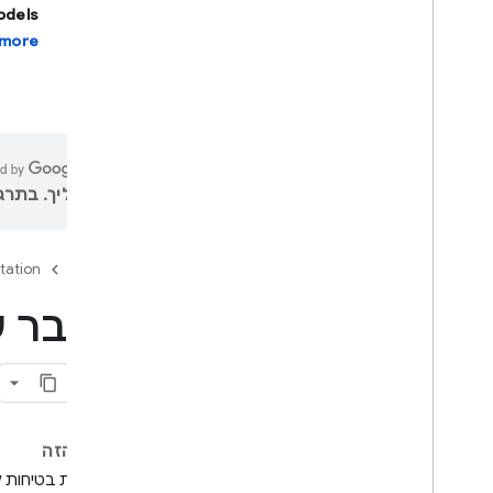
models
more.
Firebase Studio
פיתוח אפליקציות מבוססות-AI
Firebase AI Logic
מבוא
עליך. בתרגו
מתחילים
מניעת ניצול לרעה באמצעות App
Check
tation
Firebase
מודלים
מסמכי עזר בנושא SDK
הסבר ע
יכולות ליבה
טקסט
צ'אט
תמונות
בדף הזה
וידאו
הגדרות בטיחות למוד