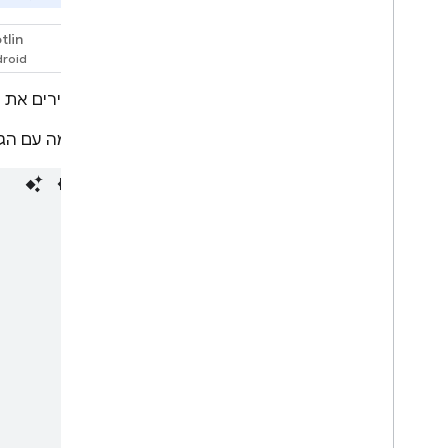
הגדרת מודל
tlin
העמקה
Swift
הגדרות בטיחות
מגדירים את
הוראות מערכת
הכנה לייצור
דוגמה עם הג
רשימת משימות לסביבת הייצור
הגבלת בקשות למשתמשים
מאומתים
שינוי שם המודל מרחוק
מיקומים
שמירה במטמון של הקשר
תמחור
מכסות ומגבלות קצב שליחת
בקשות
ספירת טוקנים
מעקב אחרי עלויות
,
שימוש ומדדים
פתרונות