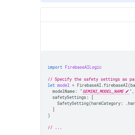
import
FirebaseAILogic
// Specify the safety settings as pa
let
model
=
FirebaseAI
.
firebaseAI
(
b
modelName
:
"
GEMINI_MODEL_NAME
"
,
safetySettings
:
[
SafetySetting
(
harmCategory
:
.
ha
]
)
// ...