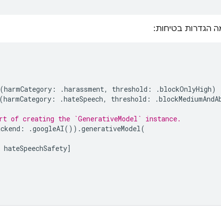
ה הגדרות בטיחות:
(
harmCategory
:
.
harassment
,
threshold
:
.
blockOnlyHigh
)
(
harmCategory
:
.
hateSpeech
,
threshold
:
.
blockMediumAndA
rt of creating the `GenerativeModel` instance.
ackend
:
.
googleAI
()).
generativeModel
(
hateSpeechSafety
]