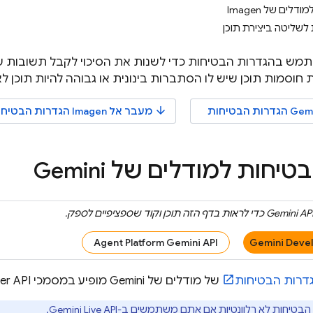
לים של Imagen
 לשליטה ביצירת תוכן
תמש בהגדרות הבטיחות כדי לשנות את הסיכוי לקבל תשובות ש
חוסמות תוכן שיש לו הסתברות בינונית או גבוהה להיות תוכן ל
arrow_downward
Gemi
הגדרות הבטיחות
מעבר אל
Imagen
הגדרות הבטיח
בטיחות למודלים של
Gemini
Gemini AP
כדי לראות בדף הזה תוכן וקוד שספציפיים לספק.
Agent Platform Gemini API
Gemini Devel
דרות הבטיחות
של מודלים של
Gemini
מופיע במסמכי
er API
הבטיחות לא רלוונטיות אם אתם משתמשים ב-
Gemini Live API
.