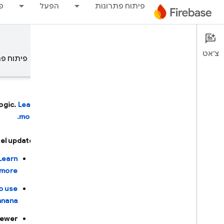
פיתוח פתרונות
הפעל
פ
Firebase AI Logic
Documentation
צ'אט
סקירה כללית
עקרונות יסוד
AI
פיתוח פת
ogic.
Learn
more.
סקירה כללית
l updates:
פיתוח בעזרת AI
Learn
more.
פיתוח בעזרת AI
o use
‫Gemini ב-Firebase
nana.
newer
כלים ושילובים מבוססי-AI