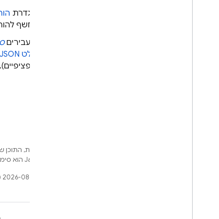
הגדרת
הור
נחשף להור
מעבירים
סכ
פלט JSON
ספציפיים).
אלא אם צוין אחרת, התוכן של
Developers‏
.‏ Java הוא סימן מסחרי רשום של חברת Oracle ו/או של השותפים העצמאיים שלה.
עדכון אחרון: 2026-08-02 (שעון UTC).