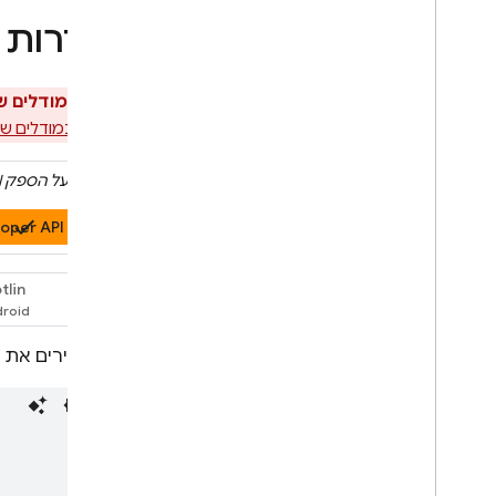
ספק משוב
הגדרות 
כל המודלים 
Gemini
במודלים של תמו
לוחצים על הספק
I
oper API
tlin
Swift
מגדירים את