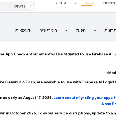
תרונות
Docs
עוד
/
רונות
הפעל
חומרי עזר
דוגמאות
ase App Check enforcement will be
required
to use Firebase AI L
Mode
ike
Gemini 3.6 Flash
, are available to use with Firebase AI Logic!
n as early as
August 17, 2026
.
Learn about migrating your apps t
Nano Ba
own in
October 2026
. To avoid service disruptions, update to a 