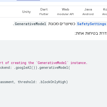
Dart
Web
Java
Ko
Unity
SafetySettings
כשיוצרים מכונת
GenerativeModel
.
דרת בטיחות אחת:
rt of creating the `GenerativeModel` instance.
ackend
:
.
googleAI
()).
generativeModel
(
rassment
,
threshold
:
.
blockOnlyHigh
)