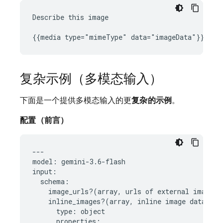
Describe this image

复杂示例（多模态输入）
下面是一个提供多模态输入的更
复杂的示例
。
配置（前言）
---

model: gemini-3.6-flash

input:

  schema:

    image_urls?(array, urls of external images):
    inline_images?(array, inline image data):

      type: object

      properties:
