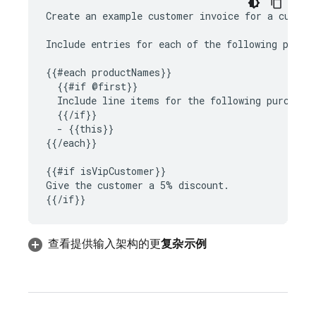
Create an example customer invoice for a custome
Include entries for each of the following produc
{{#each productNames}}

  {{#if @first}}

  Include line items for the following purchases
  {{/if}}

  - {{this}}

{{/each}}

{{#if isVipCustomer}}

Give the customer a 5% discount.

查看提供输入架构的更
复杂示例