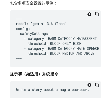
包含多项安全设置的示例：
---

model: 'gemini-3.6-flash'

config:

  safetySettings:

    - category: HARM_CATEGORY_HARASSMENT

      threshold: BLOCK_ONLY_HIGH

    - category: HARM_CATEGORY_HATE_SPEECH

      threshold: BLOCK_MEDIUM_AND_ABOVE

提示和（如适用）系统指令