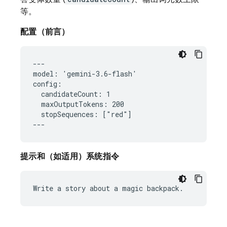
等。
配置（前言）
---

model: 'gemini-3.6-flash'

config:

  candidateCount: 1

  maxOutputTokens: 200

  stopSequences: ["red"]

提示和（如适用）系统指令