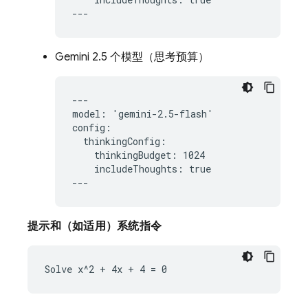
Gemini 2.5
个模型（思考预算）
---

model: 'gemini-2.5-flash'

config:

  thinkingConfig:

    thinkingBudget: 1024

    includeThoughts: true

提示和（如适用）系统指令