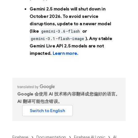
Gemini 2.5 models will shut down in
October 2026
. To avoid service
disruptions, update to a newer model
(like
or
gemini-3.6-flash
). Any stable
gemini-3.1-flash-image
Gemini Live API 2.5 models are not
impacted.
Learn more.
Google 会使用 AI 技术将内容翻译成您偏好的语言。
AI 翻译可能包含错误。
Firebase
Documentation
Firebase AI Logic
AI