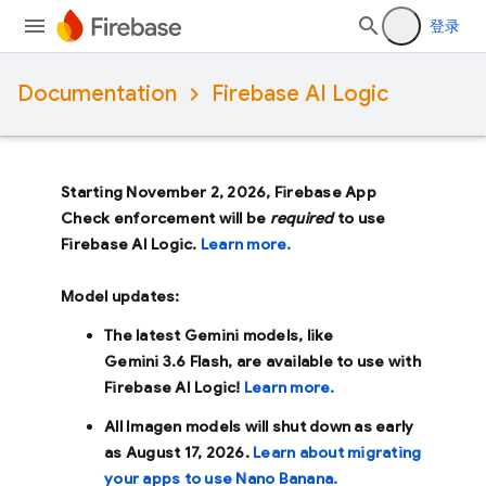
登录
Documentation
Firebase AI Logic
Starting November 2, 2026, Firebase App
Check enforcement will be
required
to use
Firebase AI Logic.
Learn more.
Model updates:
The latest Gemini models, like
Gemini 3.6 Flash
, are available to use with
Firebase AI Logic!
Learn more.
All Imagen models will shut down as early
as
August 17, 2026
.
Learn about migrating
your apps to use Nano Banana.