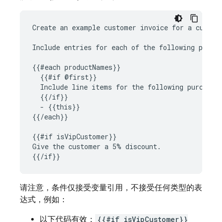
Create an example customer invoice for a custome
Include entries for each of the following produc
{{#each productNames}}

  {{#if @first}}

  Include line items for the following purchases
  {{/if}}

  - {{this}}

{{/each}}

{{#if isVipCustomer}}

Give the customer a 5% discount.

请注意，条件仅接受变量引用，不接受任何类型的表
达式，例如：
以下代码有效：
{{#if isVipCustomer}}