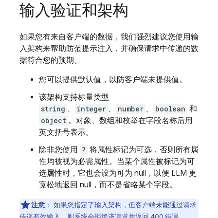
输入验证和架构
如果您有来自客户端的数据，我们强烈建议您使用输
入架构来帮助防范提示注入，并确保请求中传递的数
据符合您的预期。
您可以提供默认值，以防客户端未提供值。
该架构支持标量类型
string
、
integer
、
number
、
boolean
和
object
。对象、数组和枚举在字段名称后用
英文括号表示。
除非您使用
?
将属性标记为可选，否则所有属
性均被视为必需属性。当某个属性被标记为可
选属性时，它也会设为可为 null，以便 LLM 更
宽松地返回 null，而不是省略某个字段。
注意
：
如果您指定了输入架构，但客户端未能通过请求
传递有效输入，则系统会拒绝该请求并返回 400 错误。