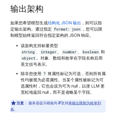
输出架构
如果您希望模型生成
结构化 JSON 输出
，则可以指
定输出架构。通过指定
format: json
，您可以限
制模型始终返回符合指定架构的 JSON 响应。
该架构支持标量类型
string
、
integer
、
number
、
boolean
和
object
。对象、数组和枚举在字段名称后用
英文括号表示。
除非您使用
?
将属性标记为可选，否则所有属
性均被视为必需属性。当某个属性被标记为可
选属性时，它也会设为可为 null，以便 LLM 更
宽松地返回 null，而不是省略某个字段。
注意
：
服务器提示模板尚
不
支持
将输出限制为枚举列
表
。