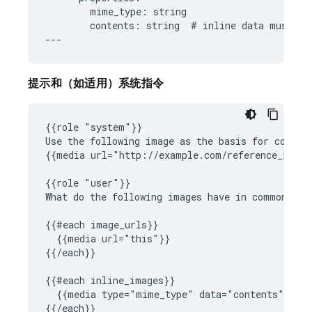
        mime_type: string

        contents: string  # inline data must be 
提示和（如适用）系统指令
{{role "system"}}

Use the following image as the basis for compari
{{media url="http://example.com/reference_img.b
{{role "user"}}

What do the following images have in common?

{{#each image_urls}}

  {{media url="this"}}

{{/each}}

{{#each inline_images}}

  {{media type="mime_type" data="contents"}}
