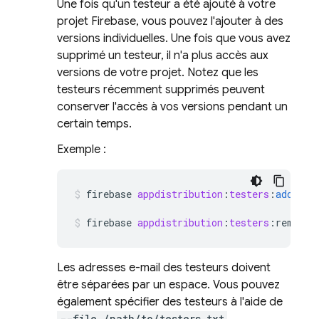
Une fois qu'un testeur a été ajouté à votre
projet Firebase, vous pouvez l'ajouter à des
versions individuelles. Une fois que vous avez
supprimé un testeur, il n'a plus accès aux
versions de votre projet. Notez que les
testeurs récemment supprimés peuvent
conserver l'accès à vos versions pendant un
certain temps.
Exemple :
firebase
appdistribution
:
testers
:
add
ano
firebase
appdistribution
:
testers
:
remove
Les adresses e-mail des testeurs doivent
être séparées par un espace. Vous pouvez
également spécifier des testeurs à l'aide de
--file /path/to/testers.txt