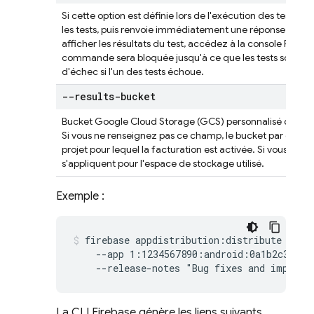
Si cette option est définie lors de l'exécution des tests de l
les tests, puis renvoie immédiatement une réponse au lieu
afficher les résultats du test, accédez à la console Firebase
commande sera bloquée jusqu'à ce que les tests soient 
d'échec si l'un des tests échoue.
--results-bucket
Bucket Google Cloud Storage (GCS) personnalisé dans lequ
Si vous ne renseignez pas ce champ, le bucket par défaut e
projet pour lequel la facturation est activée. Si vous spéc
s'appliquent pour l'espace de stockage utilisé.
Exemple :
firebase appdistribution:distribute test.
    --app 1:1234567890:android:0a1b2c3d4e5f
    --release-notes "Bug fixes and improve
La CLI Firebase génère les liens suivants