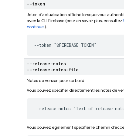
--token
Jeton d'actualisation affiché lorsque vous authentifiez 
avec la CLI
Firebase
(pour en savoir plus, consultez
Utilise
continue
).
--token "$FIREBASE_TOKEN"
--release-notes
--release-notes-file
Notes de version pour ce build.
Vous pouvez spécifier directement les notes de version :
--release-notes "Text of release notes"
Vous pouvez également spécifier le chemin d'accès à un fi