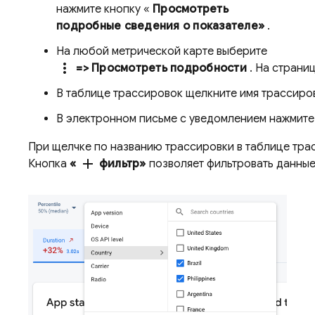
нажмите кнопку «
Просмотреть
подробные сведения о показателе»
.
На любой метрической карте выберите
more_vert
=> Просмотреть подробности
. На страни
В таблице трассировок щелкните имя трассиров
В электронном письме с уведомлением нажмит
При щелчке по названию трассировки в таблице тра
add
Кнопка
«
фильтр»
позволяет фильтровать данные