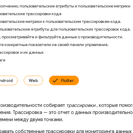
молчанию, пользовательские атрибуты и пользовательские метрики
зовательские трассировки кода
зовательские метрики к пользовательским трассировкам кода.
льзовательские атрибуты для пользовательских трассировок кода.
 просматривайте и фильтруйте данные о производительности.
е конкретные показатели на своей панели управления.
ассировок и их данных
аги
ndroid
Web
Flutter
роизводительности собирает
трассировки
, которые помо
ения. Трассировка — это отчет о данных производительно
емени между двумя точками.
давать собственные трассировки для мониторинга данных 