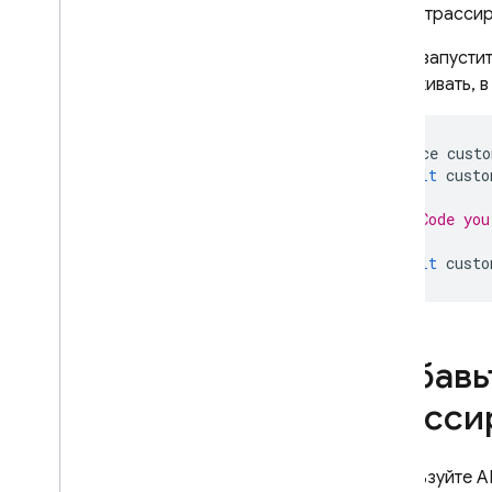
В трасси
Чтобы запустит
отслеживать, 
Trace
custo
await
custo
// Code you
await
custo
Добавь
трасси
Используйте A