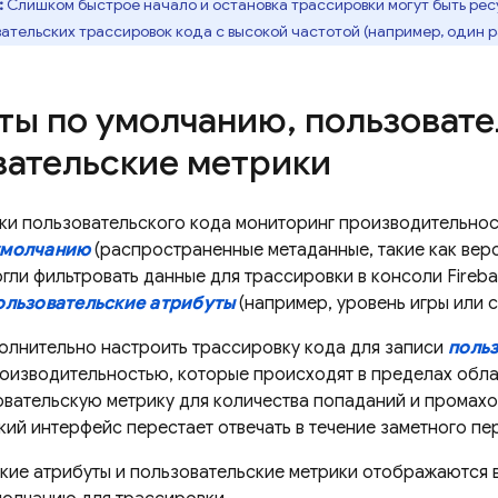
:
Слишком быстрое начало и остановка трассировки могут быть рес
ательских трассировок кода с высокой частотой (например, один раз
ты по умолчанию
,
пользовате
вательские метрики
ки пользовательского кода мониторинг производительнос
умолчанию
(распространенные метаданные, такие как верси
могли фильтровать данные для трассировки в консоли Fireb
ользовательские атрибуты
(например, уровень игры или с
олнительно настроить трассировку кода для записи
польз
роизводительностью, которые происходят в пределах обла
вательскую метрику для количества попаданий и промахов
кий интерфейс перестает отвечать в течение заметного пе
кие атрибуты и пользовательские метрики отображаются в 