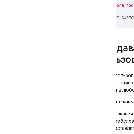
// More cod
await
custo
Создав
пользо
Для использов
связывающий е
атрибут в люб
Обратите вним
Названия
пробелов 
составлят