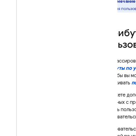
задаваемые вопросы
Примечание
создания пользов
ИТЕРИРОВАТЬ
Remote Config
Атрибу
A
/
B Testing
пользо
ПРИВЛЕКАТЬ
Для трассиров
Analytics
атрибуты по 
д.), чтобы вы 
Cloud Messaging
отслеживать
п
Вы можете доп
In-App Messaging
связанных с п
создать пользо
Google Ad
Mob
пользовательс
Google Ads
Пользовательс