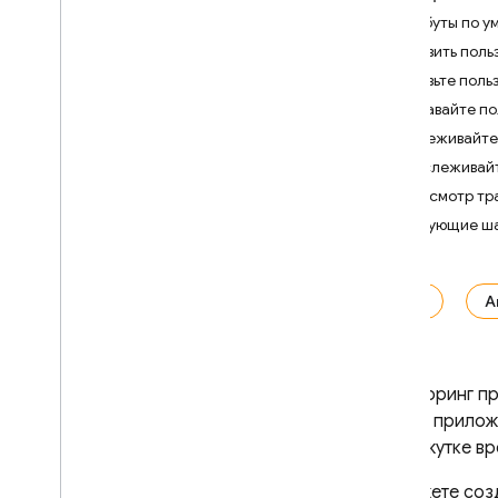
Атрибуты по у
Crashlytics
Добавить поль
Добавьте поль
Performance Monitoring
Создавайте по
Введение
Отслеживайте,
Начать
Отслеживайт
Узнайте об автоматически
Просмотр тр
собираемых данных
Следующие ш
Запуск приложения
,
передний
план
,
фон (i
OS+ и Android)
Рендеринг экрана (i
OS+ и
iOS+
A
Android)
Загрузка страницы (веб)
Сетевые запросы HTTP
/
S
Мониторинг п
Настройте сбор и агрегацию
вашего прилож
данных
промежутке вр
Добавить мониторинг для
конкретного кода
Вы можете соз