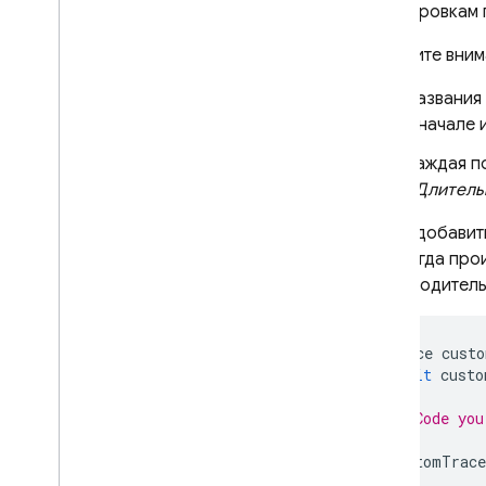
трассировкам 
Обратите вним
Названия
в начале 
Каждая по
«Длитель
Чтобы добавит
раз, когда про
производитель
Trace
custo
await
custo
// Code you
customTrace