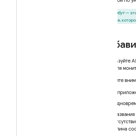
метрикой по у
Dynamic Links
Атрибут
— это
СОПУТСТВУЮЩИЕ ТОВАРЫ
значение, которо
Authentication
Extensions
Добави
Используйте A
кода для мони
Обратите вним
В прилож
Одноврем
Названия
отсутстви
длина сос