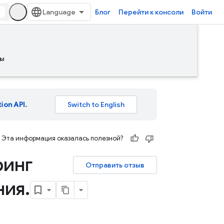
/
Блог
Перейти к консоли
Войти
ы
tion API
.
Эта информация оказалась полезной?
ринг
Отправить отзыв
ния
.