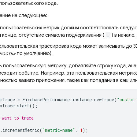
пользовательского кода.
ание на следующее:
 пользовательских метрик должны соответствовать следу
и конце, отсутствие символа подчеркивания (
_
) в начале
льзовательская трассировка кода может записывать до 32
ность»
по умолчанию).
ь пользовательскую метрику, добавляйте строку кода, ан
исходит событие. Например, эта пользовательская метрик
ностью вашего приложения, такие как попадания в кэш ил
mTrace
=
FirebasePerformance
.
instance
.
newTrace
(
"custom-
mTrace
.
start
();
 want to trace
.
incrementMetric
(
"metric-name"
,
1
);