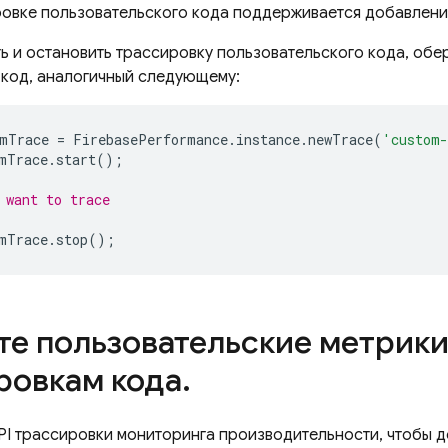
ровке пользовательского кода поддерживается добавлен
ь и остановить трассировку пользовательского кода, обер
в код, аналогичный следующему:
mTrace
=
FirebasePerformance
.
instance
.
newTrace
(
'custom-
mTrace
.
start
();
 want to trace
mTrace
.
stop
();
те пользовательские метрики
ровкам кода
.
PI трассировки мониторинга производительности, чтобы д