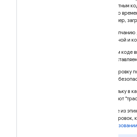
Добавить мониторинг для
конкретным ко
определенных сетевых
сколько време
запросов
например, заг
Настройте агрегирование
данных сетевых запросов
По умолчанию 
Отключить мониторинг
начальной и к
производительности
Отслеживайте
,
В своем коде в
просматривайте и
предоставляем
фильтруйте данные
Обзор консоли
Трассировку п
Фильтрация данных с
потокобезопас
использованием атрибутов
Поскольку в ка
Настройка оповещений о
проблемах с
называют "тра
производительностью
Данные из эти
Как экспортировать данные в
Big
Query
трассировок, 
использовании
Устранение неполадок и часто